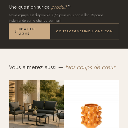
Une question sur ce
produit
?
Notre équipe est disponible 7j/7 pour vous conseiller. Réponse
instantanée sur le chat ou par mail.
CHAT EN
CONTACT@MELIMELHOME.COM
LIGNE
Vous aimerez aussi —
Nos coups de cœur