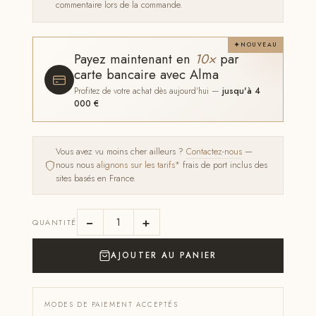
commentaire lors de la commande.
NOUVEAU
Payez maintenant en
10×
par
carte bancaire avec Alma
Profitez de votre achat dès aujourd'hui —
jusqu'à 4
000 €
Vous avez vu moins cher ailleurs ?
Contactez-nous
—
nous nous
alignons sur les tarifs*
frais de port inclus des
sites basés en France.
−
+
QUANTITÉ
AJOUTER AU PANIER
MODES DE PAIEMENT ACCEPTÉS