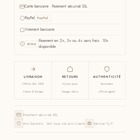
Carte bancaire · Paiement sécurisé SSL
PayPal
PayPal
Virement bancaire
Paiement en 2×, 3× ou 4× sans frais · 10×
Alma
disponible
LIVRAISON
RETOURS
AUTHENTICITÉ
Offerte dès 100€
14 jours pour
Revendeur
France & Europe
changer d'avis
officiel agréé
Paiement sécurisé SSL
Avis Garantis · Voir tous nos avis clients
Service 7j/7