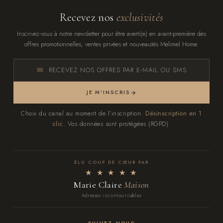
Recevez nos
exclusivités
Inscrivez-vous à notre newsletter pour être averti(e) en avant-première des
offres promotionnelles, ventes privées et nouveautés Melimel Home.
RECEVEZ NOS OFFRES PAR E-MAIL OU SMS
JE M'INSCRIS
Choix du canal au moment de l'inscription.
Désinscription en 1
clic.
Vos données sont protégées (RGPD).
ÉLU COUP DE CŒUR PAR
★ ★ ★ ★ ★
Marie Claire
Maison
Adresses incontournables