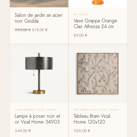
Salon de jardin an acier
ATHEZZA
Vase Grappa Orange
noir Gedda
Clair Athezza 24 cm
959,00
€
819,00
€
89,00
€
LUMINAIRES VICAL HOME
DÉCORATIONS VICAL HOME
Lampe à poser noir et
Tableau Bram Vical
or Vical Home 34903
Home 120x120
349,00
€
555,00
€