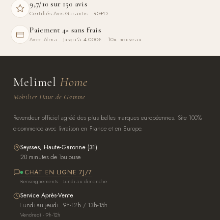
9,7/10 sur 150 avis
Certifiés Avis Garantis · RGPD
Paiement 4× sans frais
Avec Alma · Jusqu'à 4 000€ · 10× nouveau
Melimel
Home
Mobilier Haut de Gamme
Revendeur officiel agréé des plus belles marques européennes. Site 100%
e-commerce avec livraison en France et en Europe.
Seysses, Haute-Garonne (31)
20 minutes de Toulouse
CHAT EN LIGNE 7J/7
Renseignements · Lundi au dimanche
Service Après-Vente
Lundi au jeudi · 9h-12h / 13h-15h
Vendredi · 9h-12h