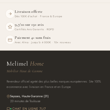
Livraison offerte
Dès 100€ d'achat · France & Europe
9,7/10 sur 150 avis
Certifiés Avis Garantis · RGPD
Paiement 4× sans frais
Avec Alma · Jusqu'à 4 000€ · 10× nouveau
Melimel
Home
Mobilier Haut de Gamme
Revendeur officiel agréé des plus belles marques européennes. Site 100%
e-commerce avec livraison en France et en Europe.
Seysses, Haute-Garonne (31)
20 minutes de Toulouse
CHAT EN LIGNE 7J/7