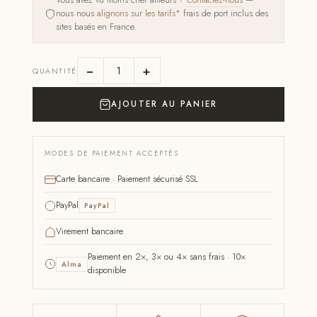
Vous avez vu moins cher ailleurs ?
Contactez-nous
—
nous nous
alignons sur les tarifs*
frais de port inclus des
sites basés en France.
−
+
QUANTITÉ
AJOUTER AU PANIER
MODES DE PAIEMENT ACCEPTÉS
Carte bancaire · Paiement sécurisé SSL
PayPal
PayPal
Virement bancaire
Paiement en 2×, 3× ou 4× sans frais · 10×
Alma
disponible