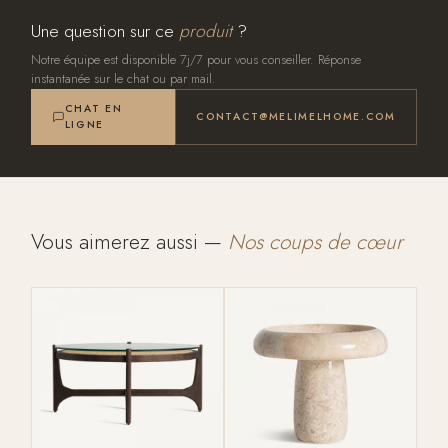
Une question sur ce
produit
?
Notre équipe est disponible 7j/7 pour vous conseiller. Réponse
instantanée sur le chat ou par mail.
CHAT EN
CONTACT@MELIMELHOME.COM
LIGNE
Vous aimerez aussi —
Nos coups de cœur