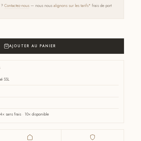
s ?
Contactez-nous
— nous nous
alignons sur les tarifs*
frais de port
AJOUTER AU PANIER
S
sé SSL
× sans frais · 10× disponible