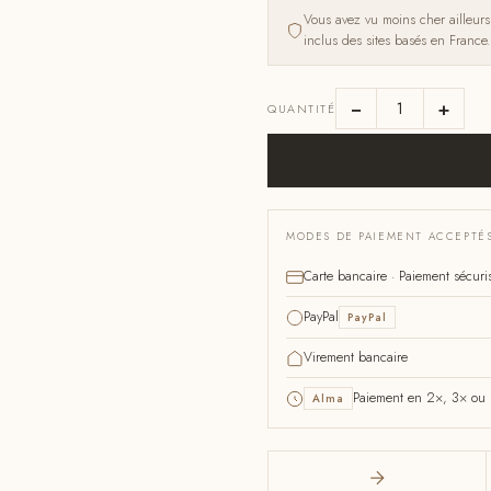
Vous avez vu moins cher ailleur
inclus des sites basés en France.
−
+
QUANTITÉ
MODES DE PAIEMENT ACCEPTÉ
Carte bancaire · Paiement sécuri
PayPal
PayPal
Virement bancaire
Paiement en 2×, 3× ou 4
Alma