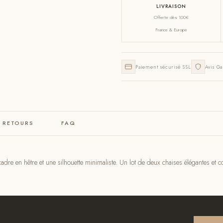
LIVRAISON
Offerte dès 100€
France & Europe
Paiement sécurisé SSL
Avis Ga
& RETOURS
FAQ
adre en hêtre et une silhouette minimaliste. Un lot de deux chaises élégantes et