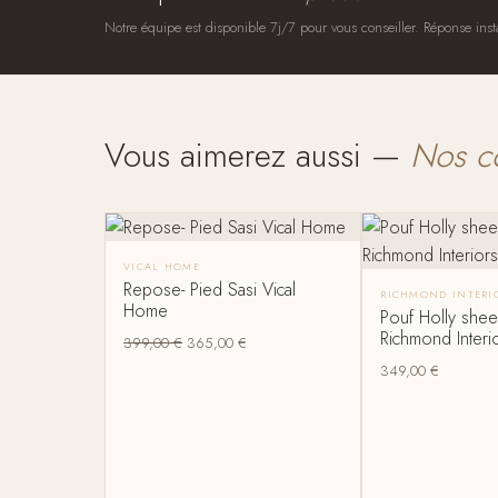
Notre équipe est disponible 7j/7 pour vous conseiller. Réponse inst
Vous aimerez aussi —
Nos c
VICAL HOME
Repose- Pied Sasi Vical
RICHMOND INTERI
Home
Pouf Holly shee
Richmond Interi
399,00
€
365,00
€
349,00
€