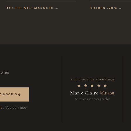
TOUTES NOS MARQUES →
SOLDES -70% →
 offres
ÉLU COUP DE CŒUR PAR
★ ★ ★ ★ ★
Marie Claire
Maison
M'INSCRIS
Adresses incontournables
ic.
Vos données