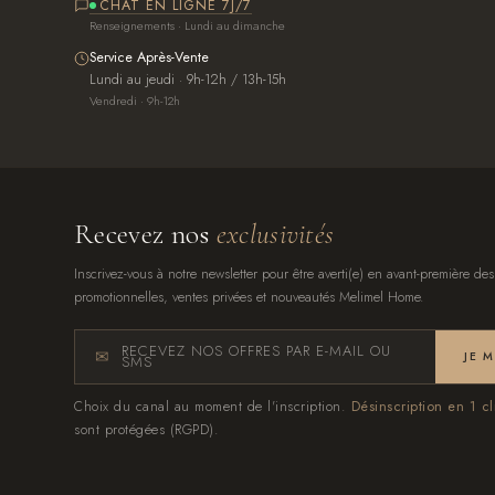
CHAT EN LIGNE 7J/7
Renseignements · Lundi au dimanche
Service Après-Vente
Lundi au jeudi · 9h-12h / 13h-15h
Vendredi · 9h-12h
Recevez nos
exclusivités
Inscrivez-vous à notre newsletter pour être averti(e) en avant-première des
promotionnelles, ventes privées et nouveautés Melimel Home.
RECEVEZ NOS OFFRES PAR E-MAIL OU
JE 
SMS
Choix du canal au moment de l'inscription.
Désinscription en 1 cl
sont protégées (RGPD).