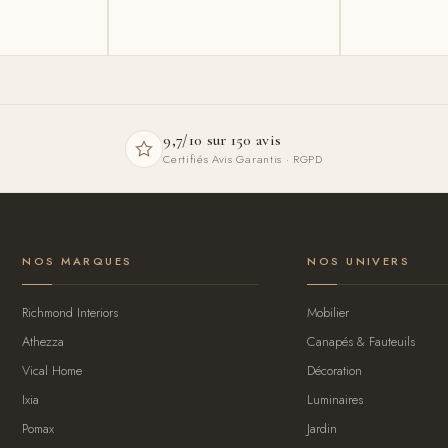
9,7/10 sur 150 avis
Certifiés Avis Garantis · RGPD
NOS MARQUES
NOS UNIVERS
Richmond Interiors
Mobilier
Athezza
Canapés & Fauteuils
Vical Home
Décoration
Ixia
Luminaires
Pomax
Jardin