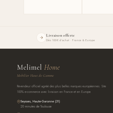
Livraison offerte
Dès 100€ d'achat · France & Europe
Melimel
Home
Mobilier Haut de Gamme
Revendeur officiel agréé des plus belles marques européennes. Site
100% e-commerce avec livraison en France et en Europe.
Seysses, Haute-Garonne (31)
20 minutes de Toulouse