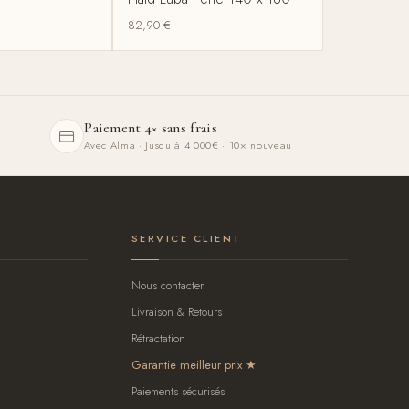
82,90
€
Paiement 4× sans frais
Avec Alma · Jusqu'à 4 000€ · 10× nouveau
SERVICE CLIENT
Nous contacter
Livraison & Retours
Rétractation
Garantie meilleur prix
Paiements sécurisés