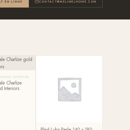
T EN LIGNE
CONTACT@MELIMELHOME.COM
CHMOND INTERIORS
le Charlize
 Interiors
Plaid Luba Perle 140 x 180