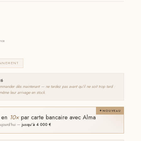
ance
ONNEMENT
26
nder dès maintenant — ne tardez pas avant qu'il ne soit trop tard :
 même leur arrivage en stock.
NOUVEAU
t en
10×
par carte bancaire avec Alma
 aujourd'hui —
jusqu'à 4 000 €