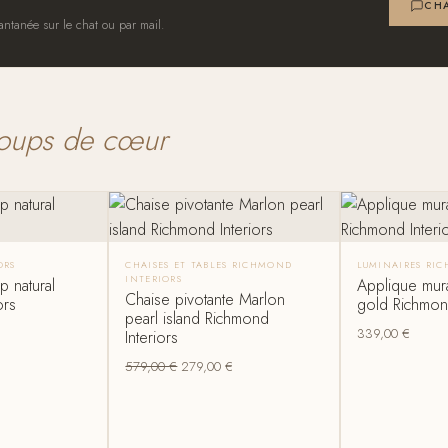
CHA
antanée sur le chat ou par mail.
oups de cœur
ORS
CHAISES ET TABLES RICHMOND
LUMINAIRES RI
INTERIORS
p natural
Applique mura
Chaise pivotante Marlon
ors
gold Richmond
pearl island Richmond
339,00
€
Interiors
579,00
€
279,00
€