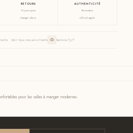
RETOURS
AUTHENTICITÉ
14 jours pour
Revendeur
changer d'avis
officiel agréé
rantis · Voir tous nos avis clients
Service 7j/7
 confortables pour les salles à manger modernes.