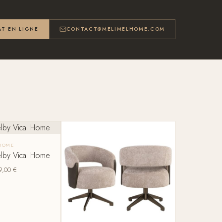
T EN LIGNE
CONTACT@MELIMELHOME.COM
 HOME
lby Vical Home
9,00
€