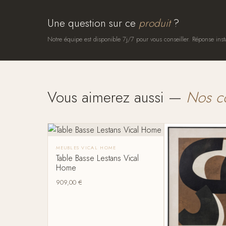
Une question sur ce
produit
?
Notre équipe est disponible 7j/7 pour vous conseiller. Réponse inst
Vous aimerez aussi —
Nos c
MEUBLES VICAL HOME
Table Basse Lestans Vical
Home
909,00
€