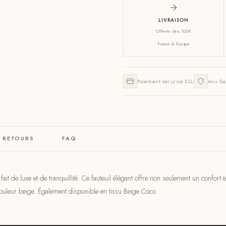
LIVRAISON
Offerte dès 100€
France & Europe
Paiement sécurisé SSL
Avis Ga
& RETOURS
FAQ
ait de luxe et de tranquillité. Ce fauteuil élégant offre non seulement un confort
couleur beige. Également disponible en tissu Beige Coco.