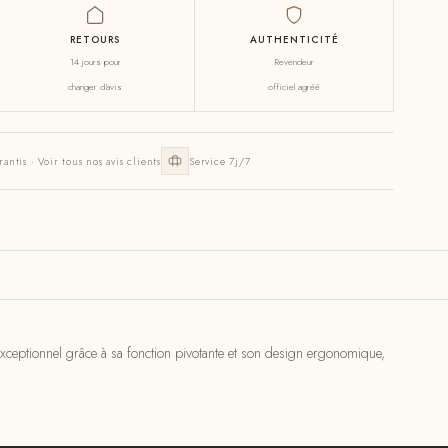
RETOURS
AUTHENTICITÉ
14 jours pour
Revendeur
changer d'avis
officiel agréé
rantis · Voir tous nos avis clients
Service 7j/7
 exceptionnel grâce à sa fonction pivotante et son design ergonomique,