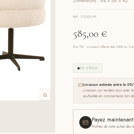
Dimensions : 64 X 66 X 82
Réf. 212323-RI
585,00
€
Prix TTC · Livraison offerte dès 100€ en Fr
EN STOCK
Livraison estimée entre le 
Livraison sur rendez-vous avec l
souhaitée en commentaire lors 
Payez maintenan
Profitez de votre achat dès