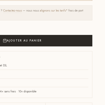
s ?
Contactez-nous
— nous nous
alignons sur les tarifs*
frais de port
AJOUTER AU PANIER
S
sé SSL
× sans frais · 10× disponible