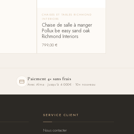
CHAISES ET TABLES RICHMOND
INTERIORS
Chaise de salle à manger
Pollux be easy sand oak
Richmond Interiors
799,00
€
Paiement 4× sans frais
Avec Alma · Jusqu'à 4 000€ · 10× nouveau
SERVICE CLIENT
Nous contacter