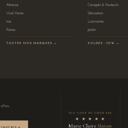
Athezza
Canapés & Fauteuils
Vical Home
Décoration
Ixia
Luminaires
Pomax
Jardin
TOUTES NOS MARQUES →
SOLDES -70% →
 offres
ÉLU COUP DE CŒUR PAR
★ ★ ★ ★ ★
Marie Claire
Maison
M'INSCRIS