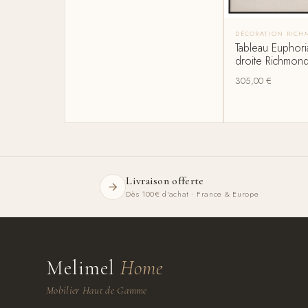
DÉCORATION RICH
Tableau Euphori
droite Richmond
305,00
€
Livraison offerte
Dès 100€ d'achat · France & Europe
Melimel
Home
Mobilier Haut de Gamme