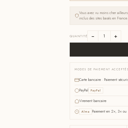
Vous avez vu moins cher ailleur
inclus des sites basés en France.
−
+
QUANTITÉ
MODES DE PAIEMENT ACCEPTÉ
Carte bancaire · Paiement sécuri
PayPal
PayPal
Virement bancaire
Paiement en 2×, 3× ou 4
Alma