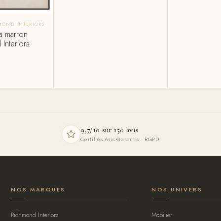
MOND INTERIORS
a marron
 Interiors
9,7/10 sur 150 avis
Certifiés Avis Garantis · RGPD
NOS MARQUES
NOS UNIVERS
Richmond Interiors
Mobilier