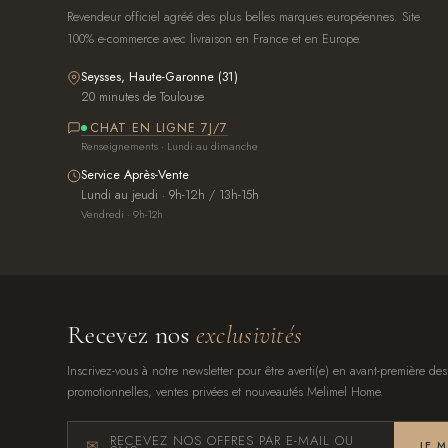
Revendeur officiel agréé des plus belles marques européennes. Site
100% e-commerce avec livraison en France et en Europe.
Seysses, Haute-Garonne (31)
20 minutes de Toulouse
CHAT EN LIGNE 7J/7
Renseignements · Lundi au dimanche
Service Après-Vente
Lundi au jeudi · 9h-12h / 13h-15h
Vendredi · 9h-12h
Recevez nos
exclusivités
Inscrivez-vous à notre newsletter pour être averti(e) en avant-première des
promotionnelles, ventes privées et nouveautés Melimel Home.
RECEVEZ NOS OFFRES PAR E-MAIL OU
JE 