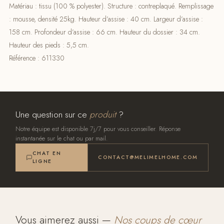
Matériau : tissu (100 % polyester). Structure : contreplaqué. Remplissage
: mousse, densité 25kg. Hauteur d’assise : 40 cm. Largeur d’assise :
158 cm. Profondeur d’assise : 66 cm. Hauteur du dossier : 34 cm.
Hauteur des pieds : 5,5 cm.
Référence : 611330
Une question sur ce
produit
?
Notre équipe est disponible 7j/7 pour vous conseiller. Réponse
instantanée sur le chat ou par mail.
CHAT EN
CONTACT@MELIMELHOME.COM
LIGNE
Vous aimerez aussi —
Nos coups de cœur