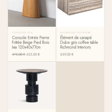
CONSOLES IXIA
RICHMOND INTERIORS
Console Entrée Pierre
Élément de canapé
Frittée Beige Pied Bois
Dulce gris coffee table
Ixia 120x40x77cm
Richmond Interiors
475,00
€
435,00
€
859,00
€