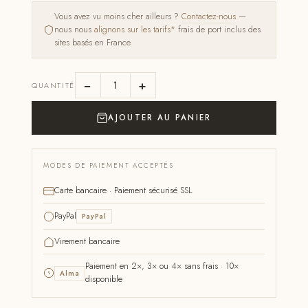
Vous avez vu moins cher ailleurs ?
Contactez-nous
—
nous nous
alignons sur les tarifs*
frais de port inclus des
sites basés en France.
−
+
QUANTITÉ
AJOUTER AU PANIER
MODES DE PAIEMENT ACCEPTÉS
Carte bancaire · Paiement sécurisé SSL
PayPal
PayPal
Virement bancaire
Paiement en 2×, 3× ou 4× sans frais · 10×
Alma
disponible