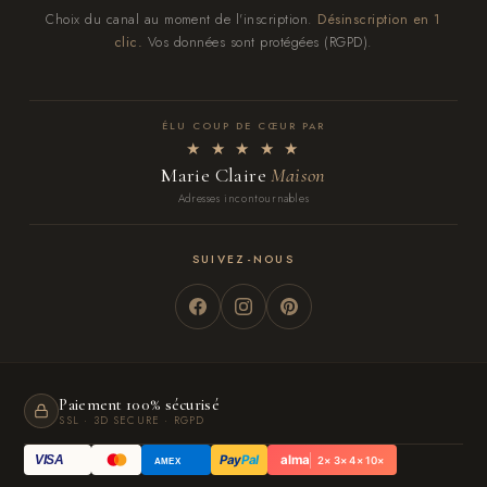
Choix du canal au moment de l'inscription.
Désinscription en 1
clic.
Vos données sont protégées (RGPD).
ÉLU COUP DE CŒUR PAR
★ ★ ★ ★ ★
Marie Claire
Maison
Adresses incontournables
SUIVEZ-NOUS
Paiement 100% sécurisé
SSL · 3D SECURE · RGPD
Pay
Pal
alma
VISA
2× 3× 4× 10×
AMEX