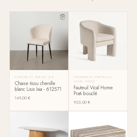
CHAISES ET TABLES IXIA
CANAPÉS ET FAUTEUILS
VICAL HOME
Chaise tissu chenille
Fauteuil Vical Home
blanc Lisis Ixia - 612571
Prati bouclé
149,00
€
935,00
€