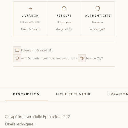
LIVRAISON
RETOURS
AUTHENTICITÉ
Offerte dès 100€
14 jours pour
Revendeur
France & Europe
changer d'avis
officiel agréé
Paiement sécurisé SSL
Avis Garantis · Voir tous nos avis clients
Service 7j/7
DESCRIPTION
FICHE TECHNIQUE
LIVRAISO
Canapé tissu vert étoffe Ephios Ixia L222
Détails techniques :