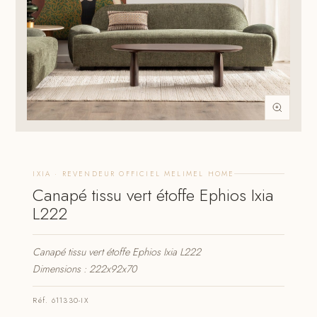
IXIA · REVENDEUR OFFICIEL MELIMEL HOME
Canapé tissu vert étoffe Ephios Ixia
L222
Canapé tissu vert étoffe Ephios Ixia L222
Dimensions : 222x92x70
Réf. 611330-IX