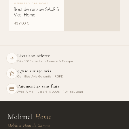
MEUBLES VICAL HOME
Bout de canapé SAURIS
Vical Home
439,00
€
Livraison offerte
Dès 100€ d'achat · France & Europe
9,7/10 sur 150 avis
Certifiés Avis Garantis · RGPD
Paiement 4× sans frais
Avec Alma · Jusqu'à 4 000€ · 10× nouveau
Melimel
Home
Mobilier Haut de Gamme