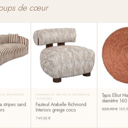
oups de cœur
Tapis Elliot 
UILS RICHMOND
CANAPÉS ET FAUTEUILS RICHMOND
INTERIORS
diamètre 160
 stripes sand
Fauteuil Arabelle Richmond
225,90
€
189,
ors
Interiors greige coco
749,00
€