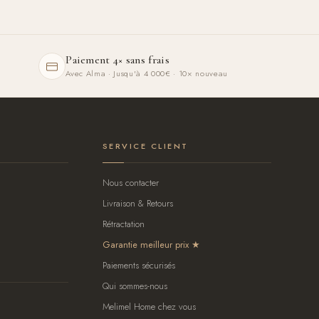
Paiement 4× sans frais
Avec Alma · Jusqu'à 4 000€ · 10× nouveau
SERVICE CLIENT
Nous contacter
Livraison & Retours
Rétractation
Garantie meilleur prix
Paiements sécurisés
Qui sommes-nous
Melimel Home chez vous