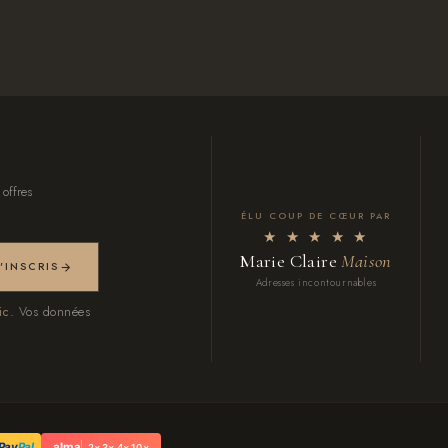
 offres
ÉLU COUP DE CŒUR PAR
★ ★ ★ ★ ★
Marie Claire
Maison
M'INSCRIS
Adresses incontournables
ic.
Vos données
Pay
Pal
alma
2× 3× 4× 10×