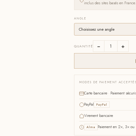
inclus des sites basés en France.
ANGLE
−
+
QUANTITÉ
MODES DE PAIEMENT ACCEPTÉ
Carte bancaire · Paiement sécuri
PayPal
PayPal
Virement bancaire
Paiement en 2×, 3× ou 4
Alma