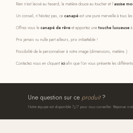
Rien n’est laissé au hasard, la matière douce au toucher et l’
assise mo
Un conseil, n’hésitez pas, ce
canapé
est une pure merveille à tous les
Offrez vous le
canapé de rêve
et apportez une
touche luxueuse
à 
Prix jamais vu nulle part ailleurs, prix imbattable !
Possibilité de le personnaliser à votre image (dimensions, matière..)
Contactez nous en cliquant
ici
afin que l’on vous présente les différents 
Une question sur ce
produit
?
Notre équipe est disponible 7j/7 pour vous conseiller. Réponse inst