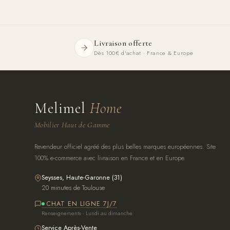
Livraison offerte
Dès 100€ d'achat · France & Europe
Melimel
Home
Mobilier Haut de Gamme
Revendeur officiel agréé des plus belles marques européennes. Site
100% e-commerce avec livraison en France et en Europe.
Seysses, Haute-Garonne (31)
20 minutes de Toulouse
CHAT EN LIGNE 7J/7
Renseignements · Lundi au dimanche
Service Après-Vente