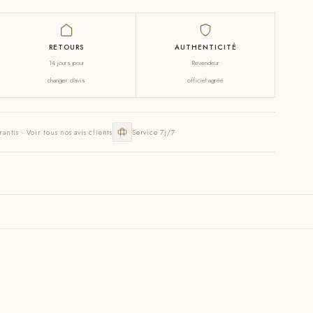
RETOURS
AUTHENTICITÉ
14 jours pour
Revendeur
changer d'avis
officiel agréé
rantis · Voir tous nos avis clients
Service 7j/7