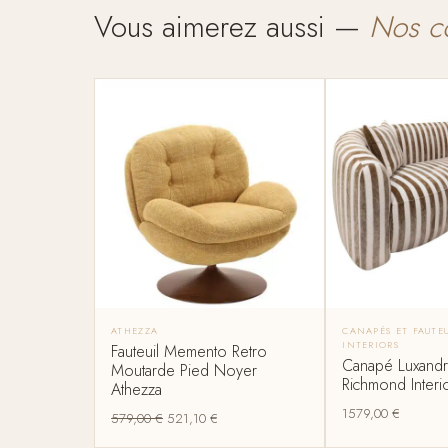
Vous aimerez aussi —
Nos c
ATHEZZA
CANAPÉS ET FAUTE
INTERIORS
Fauteuil Memento Retro
Canapé Luxandra
Moutarde Pied Noyer
Richmond Interi
Athezza
1579,00
€
579,00
€
521,10
€