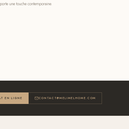
pporte une touche contemporaine.
T EN LIGNE
CONTACT@MELIMELHOME.COM