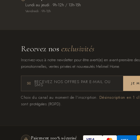
Lundi au jeudi · 9h-12h / 13h-15h
Vendredi · 9h-12h
Recevez nos
exclusivités
Inscrivez-vous à notre newsletter pour être averti(e) en avant-première des
promotionnelles, ventes privées et nouveautés Melimel Home.
RECEVEZ NOS OFFRES PAR E-MAIL OU
JE 
SMS
Choix du canal au moment de l'inscription.
Désinscription en 1 cl
sont protégées (RGPD).
Paiement 100% sécurisé
VISA