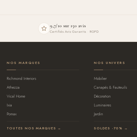
9,7/10 sur 150 avis
Certifiés Avis Garantis · RGPD
NOS MARQUES
NOS UNIVERS
Richmond Interiors
Mobilier
Athezza
Canapés & Fauteuils
Vical Home
Décoration
Ixia
Luminaires
Pomax
Jardin
TOUTES NOS MARQUES →
SOLDES -70% →