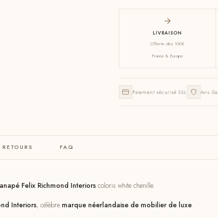
LIVRAISON
Offerte dès 100€
France & Europe
Paiement sécurisé SSL
Avis Ga
& RETOURS
FAQ
anapé Felix Richmond Interiors
coloris white chenille.
nd Interiors
, célèbre
marque néerlandaise de mobilier de luxe
.