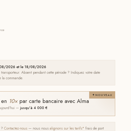
ance
5/08/2026 et le 18/08/2026
e transporteur. Absent pendant cette période ? Indiquez votre date
de la commande.
NOUVEAU
t en
10×
par carte bancaire avec Alma
 aujourd'hui —
jusqu'à 4 000 €
s ?
Contactez-nous
— nous nous
alignons sur les tarifs*
frais de port