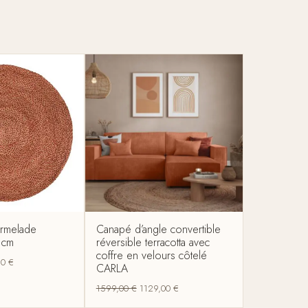
Marmelade
Canapé d’angle convertible
 cm
réversible terracotta avec
coffre en velours côtelé
90
€
CARLA
1599,00
€
1129,00
€