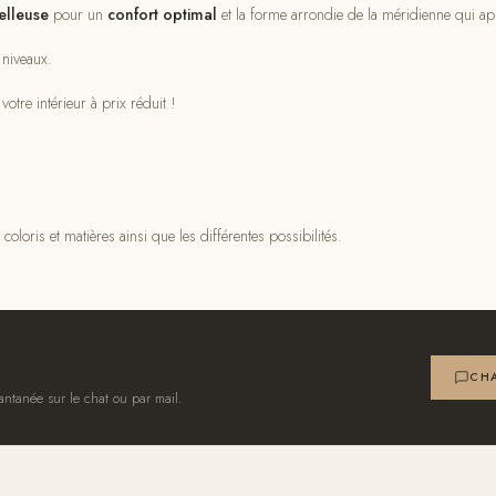
elleuse
pour un
confort optimal
et la forme arrondie de la méridienne qui a
 niveaux.
votre intérieur à prix réduit !
coloris et matières ainsi que les différentes possibilités.
CHA
antanée sur le chat ou par mail.