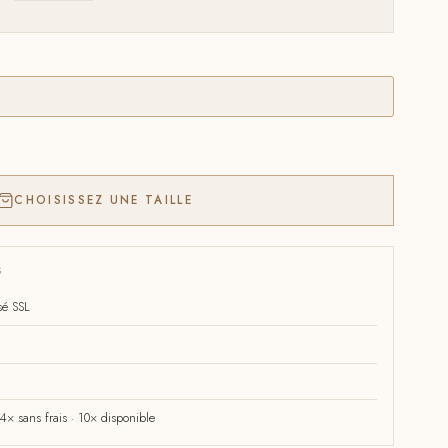
CHOISISSEZ UNE TAILLE
S
sé SSL
× sans frais · 10× disponible