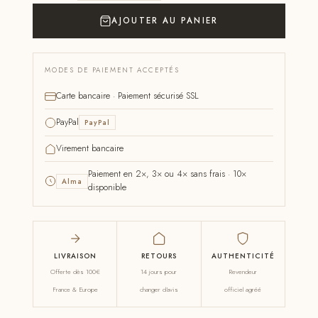
AJOUTER AU PANIER
MODES DE PAIEMENT ACCEPTÉS
Carte bancaire · Paiement sécurisé SSL
PayPal
PayPal
Virement bancaire
Paiement en 2×, 3× ou 4× sans frais · 10×
Alma
disponible
LIVRAISON
RETOURS
AUTHENTICITÉ
Offerte dès 100€
14 jours pour
Revendeur
France & Europe
changer d'avis
officiel agréé