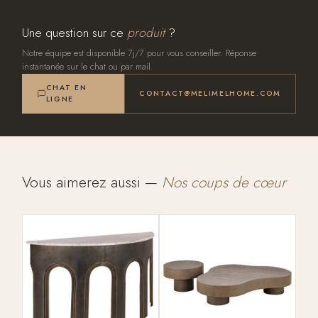
Une question sur ce
produit
?
Notre équipe est disponible 7j/7 pour vous conseiller. Réponse
instantanée sur le chat ou par mail.
CHAT EN
CONTACT@MELIMELHOME.COM
LIGNE
Vous aimerez aussi —
Nos coups de cœur