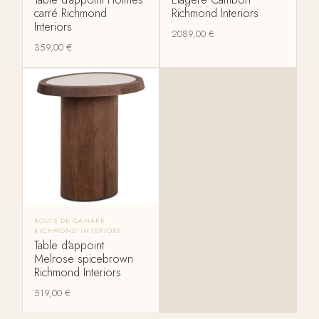
carré Richmond
Richmond Interiors
Interiors
2089,00
€
359,00
€
BOUTS DE CANAPÉ
RICHMOND INTERIORS
Table d'appoint
Melrose spicebrown
Richmond Interiors
519,00
€