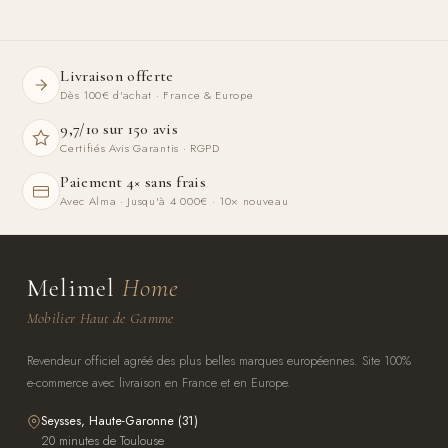
Livraison offerte
Dès 100€ d'achat · France & Europe
9,7/10 sur 150 avis
Certifiés Avis Garantis · RGPD
Paiement 4× sans frais
Avec Alma · Jusqu'à 4 000€ · 10× nouveau
Melimel
Home
Mobilier Haut de Gamme
Revendeur officiel agréé des plus belles marques européennes. Site 100%
e-commerce avec livraison en France et en Europe.
Seysses, Haute-Garonne (31)
20 minutes de Toulouse