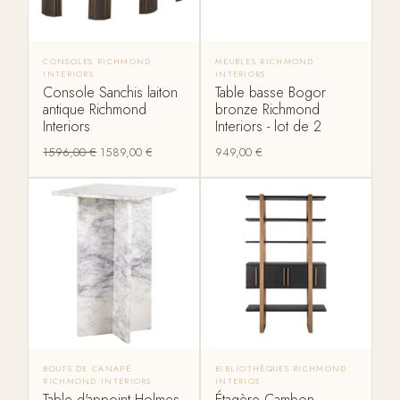
CONSOLES RICHMOND
MEUBLES RICHMOND
INTERIORS
INTERIORS
Console Sanchis laiton
Table basse Bogor
antique Richmond
bronze Richmond
Interiors
Interiors - lot de 2
1596,00
€
1589,00
€
949,00
€
BOUTS DE CANAPÉ
BIBLIOTHÈQUES RICHMOND
RICHMOND INTERIORS
INTERIOS
Table d'appoint Holmes
Étagère Cambon