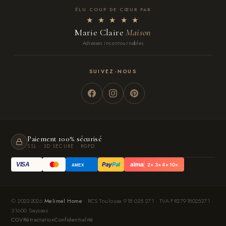
ÉLU COUP DE CŒUR PAR
★ ★ ★ ★ ★
Marie Claire
Maison
Adresses incontournables
SUIVEZ-NOUS
Paiement 100% sécurisé
SSL · 3D SECURE · RGPD
Pay
Pal
alma
VISA
2× 3× 4× 10×
AMEX
© 2022-2026
Melimel Home
· RCS Toulouse 918 025 271 · TVA FR27918025271 ·
31600 Seysses
CGV
Rétractation
Confidentialité