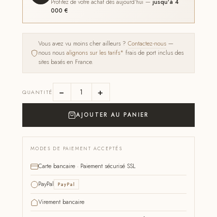
Profitez de votre achat dès aujourd'hui —
jusqu'à 4
000 €
Vous avez vu moins cher ailleurs ?
Contactez-nous
—
nous nous
alignons sur les tarifs*
frais de port inclus des
sites basés en France.
−
+
QUANTITÉ
AJOUTER AU PANIER
MODES DE PAIEMENT ACCEPTÉS
Carte bancaire · Paiement sécurisé SSL
PayPal
PayPal
Virement bancaire