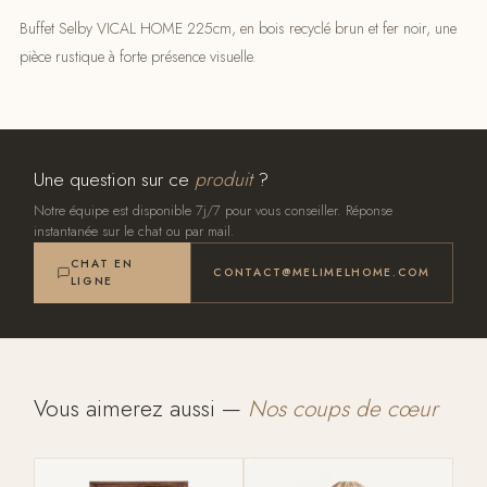
Buffet Selby VICAL HOME 225cm, en bois recyclé brun et fer noir, une
pièce rustique à forte présence visuelle.
Une question sur ce
produit
?
Notre équipe est disponible 7j/7 pour vous conseiller. Réponse
instantanée sur le chat ou par mail.
CHAT EN
CONTACT@MELIMELHOME.COM
LIGNE
Vous aimerez aussi —
Nos coups de cœur