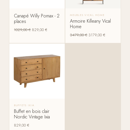
Canapé Willy Pomax - 2
MEUBLES VICAL HOME
Armoire Killeany Vical
places
Home
1029,00
€
829,00
€
3479,00
€
3179,00
€
BUFFETS IXIA
Buffet en bois clair
Nordic Vintage Ixia
829,00
€