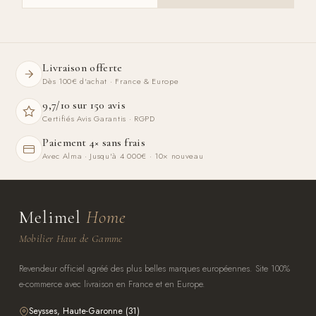
Livraison offerte
Dès 100€ d'achat · France & Europe
9,7/10 sur 150 avis
Certifiés Avis Garantis · RGPD
Paiement 4× sans frais
Avec Alma · Jusqu'à 4 000€ · 10× nouveau
Melimel
Home
Mobilier Haut de Gamme
Revendeur officiel agréé des plus belles marques européennes. Site 100%
e-commerce avec livraison en France et en Europe.
Seysses, Haute-Garonne (31)