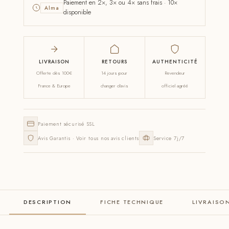
Paiement en 2×, 3× ou 4× sans frais · 10×
Alma
disponible
LIVRAISON
RETOURS
AUTHENTICITÉ
Offerte dès 100€
14 jours pour
Revendeur
France & Europe
changer d'avis
officiel agréé
Paiement sécurisé SSL
Avis Garantis · Voir tous nos avis clients
Service 7j/7
DESCRIPTION
FICHE TECHNIQUE
LIVRAISO