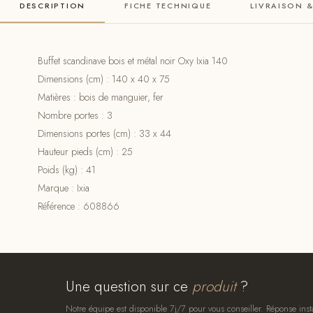
DESCRIPTION
FICHE TECHNIQUE
LIVRAISON 
Buffet scandinave bois et métal noir Oxy Ixia 140
Dimensions (cm) : 140 x 40 x 75
Matières : bois de manguier, fer
Nombre portes : 3
Dimensions portes (cm) : 33 x 44
Hauteur pieds (cm) : 25
Poids (kg) : 41
Marque : Ixia
Référence : 608866
Une question sur ce
produit
?
Notre équipe est disponible 7j/7 pour vous conseiller. Réponse inst