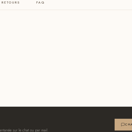
& RETOURS
FAQ
CHA
antanée sur le chat ou par mail.