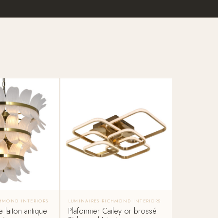
CHMOND INTERIORS
LUMINAIRES RICHMOND INTERIORS
 laiton antique
Plafonnier Cailey or brossé