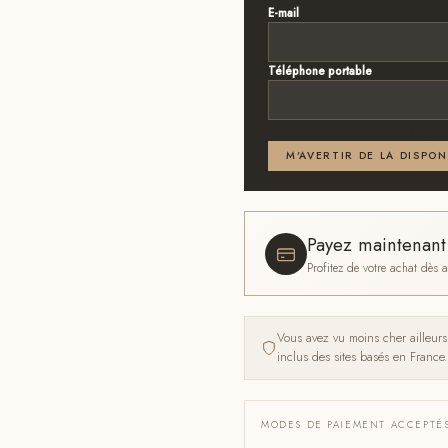
E-mail
*
Téléphone portable
Email ou téléphone — renseignez
M'AVERTIR DE LA DISPON
Payez maintenan
Profitez de votre achat dès
Vous avez vu moins cher ailleur
inclus des sites basés en France.
MODES DE PAIEMENT ACCEPTÉ