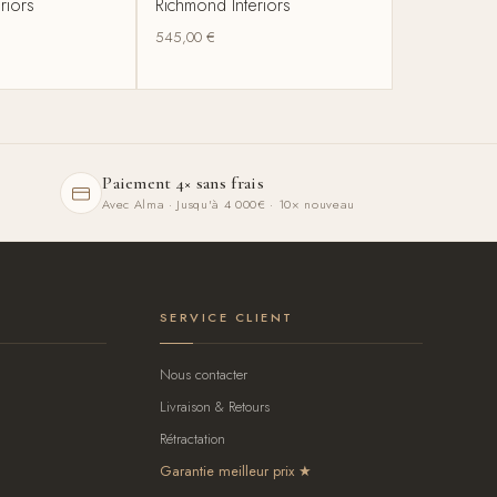
riors
Richmond Interiors
545,00
€
Paiement 4× sans frais
Avec Alma · Jusqu'à 4 000€ · 10× nouveau
SERVICE CLIENT
Nous contacter
Livraison & Retours
Rétractation
Garantie meilleur prix