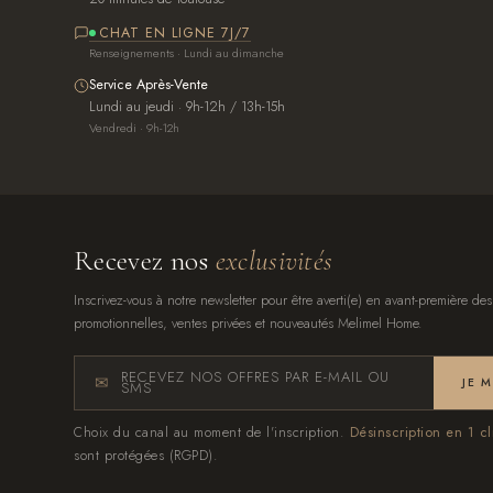
CHAT EN LIGNE 7J/7
Renseignements · Lundi au dimanche
Service Après-Vente
Lundi au jeudi · 9h-12h / 13h-15h
Vendredi · 9h-12h
Recevez nos
exclusivités
Inscrivez-vous à notre newsletter pour être averti(e) en avant-première des
promotionnelles, ventes privées et nouveautés Melimel Home.
RECEVEZ NOS OFFRES PAR E-MAIL OU
JE 
SMS
Choix du canal au moment de l'inscription.
Désinscription en 1 cl
sont protégées (RGPD).