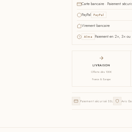
Carte bancaire · Paiement sécuri
PayPal
PayPal
Virement bancaire
Paiement en 2×, 3× ou 4
Alma
LIVRAISON
Offerte dès 100€
France & Europe
Paiement sécurisé SSL
Avis Ga