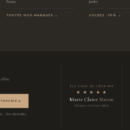
Pomax
Jardin
TOUTES NOS MARQUES →
SOLDES -70% →
 offres
ÉLU COUP DE CŒUR PAR
★ ★ ★ ★ ★
Marie Claire
Maison
M'INSCRIS
Adresses incontournables
ic.
Vos données