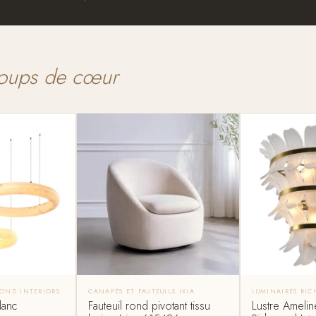
oups de cœur
OND INTERIORS
CANAPÉS ET FAUTEUILS IXIA
LUMINAIRES RI
lanc
Fauteuil rond pivotant tissu
Lustre Ameline