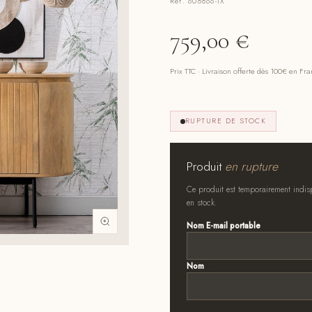
Réf. 608866-IX
759,00
€
Prix TTC · Livraison offerte dès 100€ en Fr
RUPTURE DE STOCK
Produit
en rupture
Ce produit est temporairement indisp
en stock.
Nom E-mail portable
Nom
*
Prénom