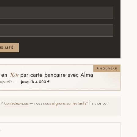
 au moins l'un des deux
IBILITÉ
NOUVEAU
t en
10×
par carte bancaire avec Alma
 aujourd'hui —
jusqu'à 4 000 €
s ?
Contactez-nous
— nous nous
alignons sur les tarifs*
frais de port
S