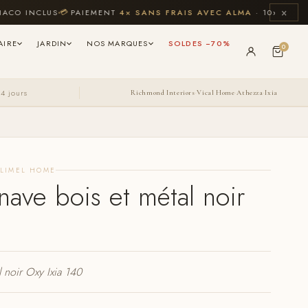
×
NCLUS
💳
PAIEMENT
4× SANS FRAIS AVEC ALMA
· 10× CB JUSQU'À 
AIRE
JARDIN
NOS MARQUES
SOLDES −70%
0
14 jours
Richmond Interiors
Vical Home
Athezza
Ixia
·
·
·
ELIMEL HOME
nave bois et métal noir
l noir Oxy Ixia 140