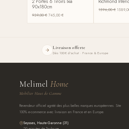
2 Portes 6 Tiroirs Ixia
Richmond Interi
90x180cm
1596,00
€
1589,
939,00
€
745,00
€
Livraison offerte
Dès 100€ d'achat · France & Europe
Melimel
Home
Mobilier Haut de Gamme
Revendeur officiel agréé des plus belles marques européennes. Site
100% e-commerce avec livraison en France et en Europe.
Seysses, Haute-Garonne (31)
20 minutes de Toulouse