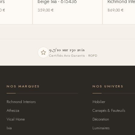
ors
beige Ixia - 615436
Richmond Inte
00
€
359,00
€
869,00
€
9,7/10 sur 150 avis
Certifiés Avis Garantis · RGPD
NOS MARQUES
NOS UNIVERS
Richmond Interiors
Mobilier
Athezza
Canapés & Fauteuils
Vical Home
Décoration
Ixia
Luminaires