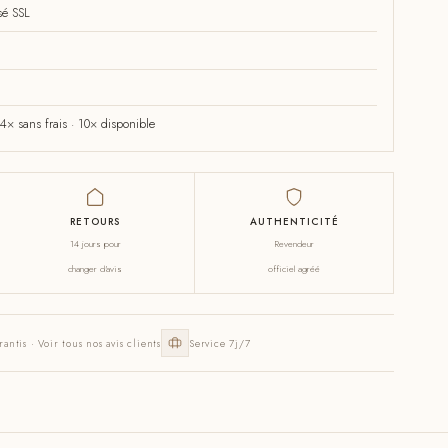
sé SSL
× sans frais · 10× disponible
RETOURS
AUTHENTICITÉ
14 jours pour
Revendeur
changer d'avis
officiel agréé
rantis · Voir tous nos avis clients
Service 7j/7