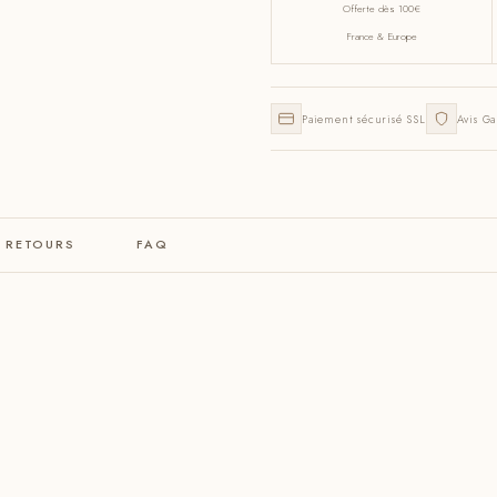
Offerte dès 100€
France & Europe
Paiement sécurisé SSL
Avis Ga
& RETOURS
FAQ