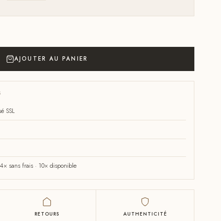
AJOUTER AU PANIER
S
sé SSL
× sans frais · 10× disponible
RETOURS
AUTHENTICITÉ