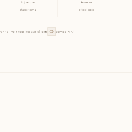
14 jours pour
Revendeur
changer d'avis
officiel agréé
rantis · Voir tous nos avis clients
Service 7j/7