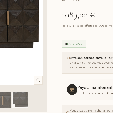
Réf. 212814-RI
2089,00
€
Prix TTC · Livraison offerte dès 100€ en Fr
EN STOCK
Livraison estimée entre le 1
Livraison sur rendez-vous avec l
souhaitée en commentaire lors 
Payez maintenan
Profitez de votre achat dès
Vous avez vu moins cher ailleur