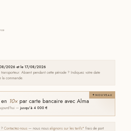
ance
4/08/2026 et le 17/08/2026
e transporteur. Absent pendant cette période ? Indiquez votre date
de la commande.
NOUVEAU
t en
10×
par carte bancaire avec Alma
 aujourd'hui —
jusqu'à 4 000 €
s ?
Contactez-nous
— nous nous
alignons sur les tarifs*
frais de port