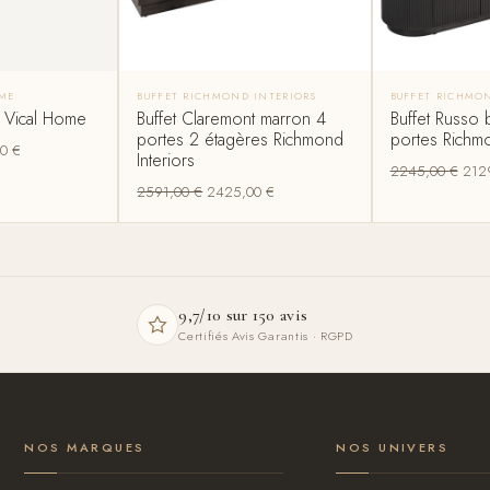
OME
BUFFET RICHMOND INTERIORS
BUFFET RICHMO
x Vical Home
Buffet Claremont marron 4
Buffet Russo 
portes 2 étagères Richmond
portes Richmo
00
€
Interiors
2245,00
€
212
2591,00
€
2425,00
€
9,7/10 sur 150 avis
Certifiés Avis Garantis · RGPD
NOS MARQUES
NOS UNIVERS