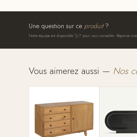
Une question sur ce
produit
?
Notre équipe est disponible 7j/7 pour vous conseiller. Réponse inst
Vous aimerez aussi —
Nos c