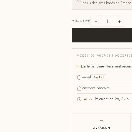
inclus des sites basés en France.
−
+
QUANTITÉ
MODES DE PAIEMENT ACCEPTÉ
Carte bancaire · Paiement sécuri
PayPal
PayPal
Virement bancaire
Paiement en 2×, 3× ou 4
Alma
LIVRAISON