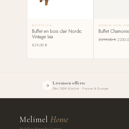
BUFFETS IXIA
MEUBLES VICAL H
Buffet en bois clair Nordic
Buffet Chamoni
Vintage Ixia
2399,00
€
2200,
829,00
€
Livraison offerte
Dès 100€ d'achat · France & Europe
Melimel
Home
Mobilier Haut de Gamme