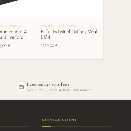
ND INTERIORS
MEUBLES VICAL HOME
brun cendré 4
Buffet Industriel Gaffney Vical
nd Interiors
L154
9,00
€
1189,00
€
Paiement 4× sans frais
Avec Alma · Jusqu'à 4 000€ · 10× nouveau
SERVICE CLIENT