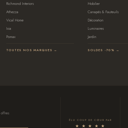
Richmond Interiors
Mobilier
Athezza
Canapés & Fauteuils
Vical Home
Décoration
Ixia
Luminaires
Pomax
Jardin
TOUTES NOS MARQUES →
SOLDES -70% →
 offres
ÉLU COUP DE CŒUR PAR
★ ★ ★ ★ ★