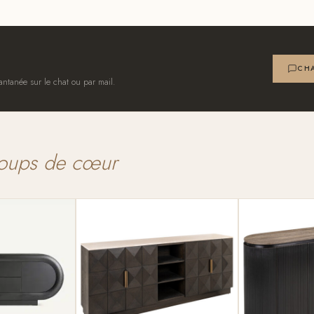
CHA
antanée sur le chat ou par mail.
oups de cœur