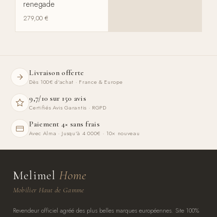
renegade
279,00
€
Livraison offerte
Dès 100€ d'achat · France & Europe
9,7/10 sur 150 avis
Certifiés Avis Garantis · RGPD
Paiement 4× sans frais
Avec Alma · Jusqu'à 4 000€ · 10× nouveau
Melimel
Home
Mobilier Haut de Gamme
Revendeur officiel agréé des plus belles marques européennes. Site 100%