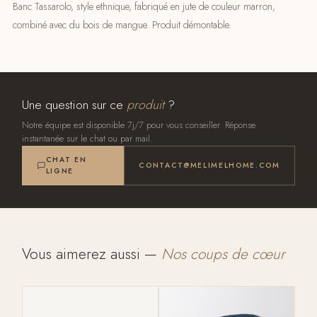
Banc Tassarolo, style ethnique, fabriqué en jute de couleur marron,
combiné avec du bois de mangue. Produit démontable.
Une question sur ce
produit
?
Notre équipe est disponible 7j/7 pour vous conseiller. Réponse
instantanée sur le chat ou par mail.
CHAT EN
CONTACT@MELIMELHOME.COM
LIGNE
Vous aimerez aussi —
Nos coups de cœur