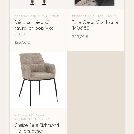
DÉCORATIONS VICAL HOME
DÉCORATIONS VICAL HOME
Déco sur pied x2
Toile Geos Vical Home
naturel en bois Vical
140x180
Home
725,00
€
125,00
€
CHAISES ET TABLES
RICHMOND INTERIORS
Chaise Bella Richmond
Interiors desert