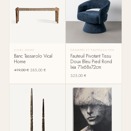
VICAL HOME
CANAPÉS ET FAUTEUILS IXIA
Banc Tassarolo Vical
Fauteuil Pivotant Tissu
Home
Doux Bleu Pied Rond
Ixia 71x68x72cm
419,00
€
385,00
€
325,00
€