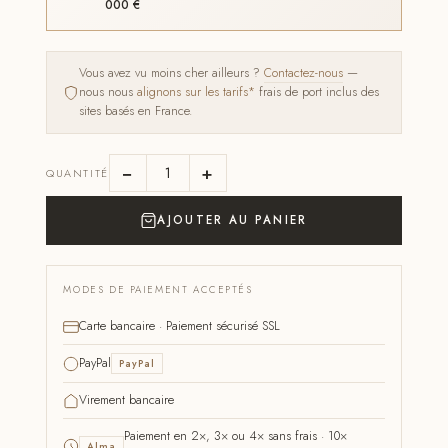
000 €
Vous avez vu moins cher ailleurs ?
Contactez-nous
—
nous nous
alignons sur les tarifs*
frais de port inclus des
sites basés en France.
−
+
QUANTITÉ
AJOUTER AU PANIER
MODES DE PAIEMENT ACCEPTÉS
Carte bancaire · Paiement sécurisé SSL
PayPal
PayPal
Virement bancaire
Paiement en 2×, 3× ou 4× sans frais · 10×
Alma