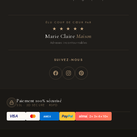
ÉLU COUP DE CŒUR PAR
★ ★ ★ ★ ★
Marie Claire
Maison
Adresses incontournables
SUIVEZ-NOUS
Paiement 100% sécurisé
SSL · 3D SECURE · RGPD
Pay
Pal
alma
VISA
2× 3× 4× 10×
AMEX