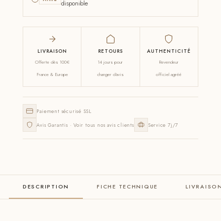
disponible
LIVRAISON
RETOURS
AUTHENTICITÉ
Offerte dès 100€
14 jours pour
Revendeur
France & Europe
changer d'avis
officiel agréé
Paiement sécurisé SSL
Avis Garantis · Voir tous nos avis clients
Service 7j/7
DESCRIPTION
FICHE TECHNIQUE
LIVRAISO