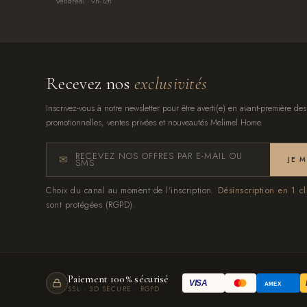
Vendredi · 9h-12h
Recevez nos
exclusivités
Inscrivez-vous à notre newsletter pour être averti(e) en avant-première des
promotionnelles, ventes privées et nouveautés Melimel Home.
RECEVEZ NOS OFFRES PAR E-MAIL OU
JE 
SMS
Choix du canal au moment de l'inscription.
Désinscription en 1 cl
sont protégées (RGPD).
Paiement 100% sécurisé
VISA
AMEX
SSL · 3D SECURE · RGPD