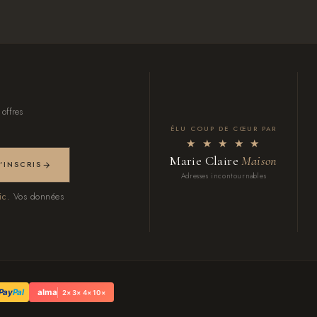
 offres
ÉLU COUP DE CŒUR PAR
★ ★ ★ ★ ★
Marie Claire
Maison
M'INSCRIS
Adresses incontournables
ic.
Vos données
Pay
Pal
alma
2× 3× 4× 10×