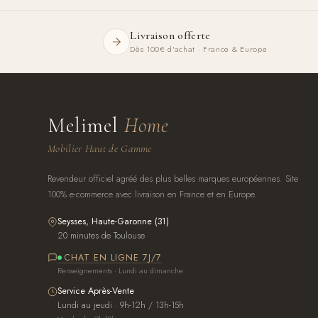
Livraison offerte
Dès 100€ d'achat · France & Europe
Melimel
Home
Mobilier Haut de Gamme
Revendeur officiel agréé des plus belles marques européennes. Site
100% e-commerce avec livraison en France et en Europe.
Seysses, Haute-Garonne (31)
20 minutes de Toulouse
CHAT EN LIGNE 7J/7
Renseignements · Lundi au dimanche
Service Après-Vente
Lundi au jeudi · 9h-12h / 13h-15h