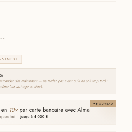
ance
ONNEMENT
26
nder dès maintenant — ne tardez pas avant qu'il ne soit trop tard :
 même leur arrivage en stock.
NOUVEAU
t en
10×
par carte bancaire avec Alma
 aujourd'hui —
jusqu'à 4 000 €