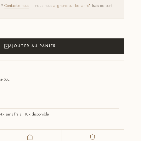
s ?
Contactez-nous
— nous nous
alignons sur les tarifs*
frais de port
AJOUTER AU PANIER
S
sé SSL
× sans frais · 10× disponible