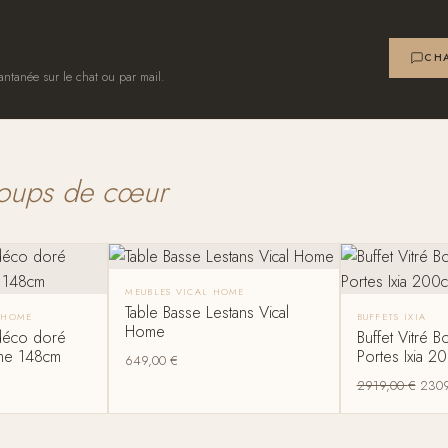
CHA
antanée sur le chat ou par mail.
oups de cœur
MEUBLES VICAL HOME
Table Basse Lestans Vical
 HOME
BUFFETS IXIA
Home
 déco doré
Buffet Vitré 
ome 148cm
Portes Ixia 2
649,00
€
2919,00
€
230