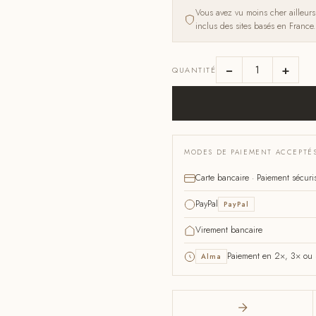
Vous avez vu moins cher ailleur
inclus des sites basés en France.
−
+
QUANTITÉ
MODES DE PAIEMENT ACCEPTÉ
Carte bancaire · Paiement sécuri
PayPal
PayPal
Virement bancaire
Paiement en 2×, 3× ou 4
Alma