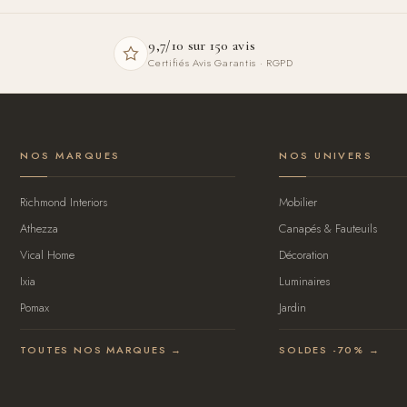
9,7/10 sur 150 avis
Certifiés Avis Garantis · RGPD
NOS MARQUES
NOS UNIVERS
Richmond Interiors
Mobilier
Athezza
Canapés & Fauteuils
Vical Home
Décoration
Ixia
Luminaires
Pomax
Jardin
TOUTES NOS MARQUES →
SOLDES -70% →