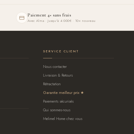
Paiement 4× sans frais
Avec Alma · Jusqu'à 4 000€ · 10× nouveau
SERVICE CLIENT
Nous contacter
Livraison & Retours
Rétractation
Garantie meilleur prix
Paiements sécurisés
Qui sommes-nous
Melimel Home chez vous