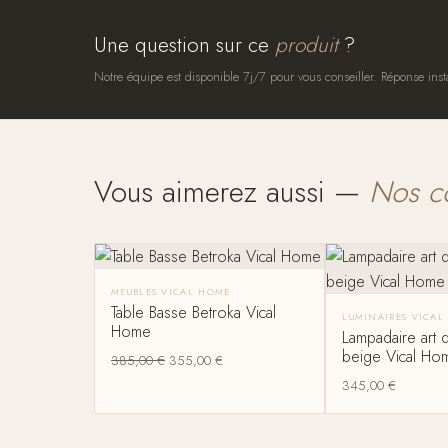
Une question sur ce
produit
?
Notre équipe est disponible 7j/7 pour vous conseiller. Réponse inst
Vous aimerez aussi —
Nos c
MEUBLES VICAL HOME
Table Basse Betroka Vical
LUMINAIRES VICAL
Home
Lampadaire art
beige Vical H
385,00
€
355,00
€
345,00
€