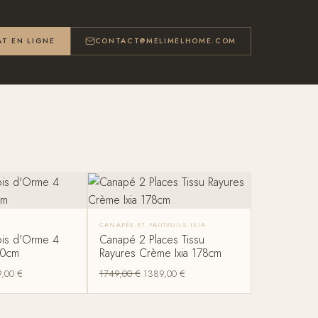
T EN LIGNE
CONTACT@MELIMELHOME.COM
CANAPÉS ET FAUTEUILS IXIA
Bois d'Orme 4
Canapé 2 Places Tissu
00cm
Rayures Crème Ixia 178cm
9,00
€
1749,00
€
1389,00
€