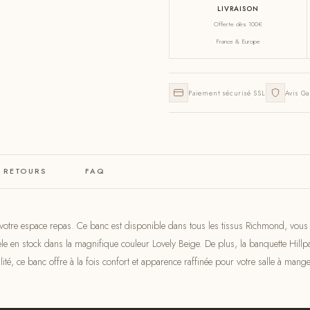
LIVRAISON
Offerte dès 100€
France & Europe
Paiement sécurisé SSL
Avis Ga
& RETOURS
FAQ
r votre espace repas. Ce banc est disponible dans tous les tissus Richmond, vous 
le en stock dans la magnifique couleur Lovely Beige. De plus, la banquette Hillpa
té, ce banc offre à la fois confort et apparence raffinée pour votre salle à mange