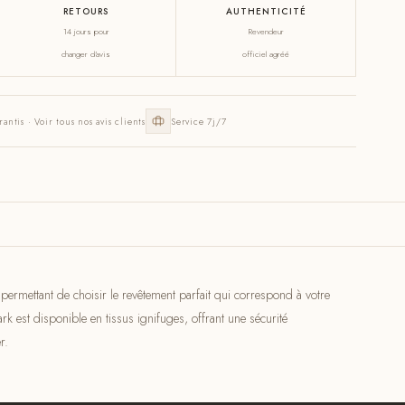
RETOURS
AUTHENTICITÉ
14 jours pour
Revendeur
changer d'avis
officiel agréé
rantis · Voir tous nos avis clients
Service 7j/7
permettant de choisir le revêtement parfait qui correspond à votre
rk est disponible en tissus ignifuges, offrant une sécurité
r.