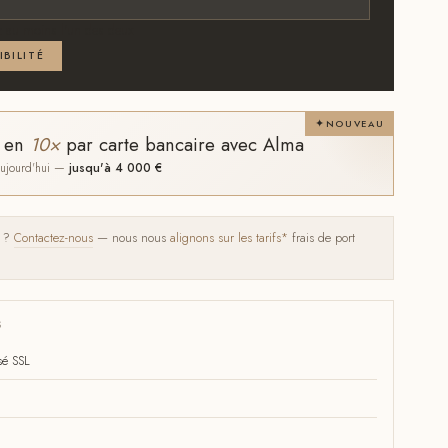
 au moins l'un des deux
IBILITÉ
NOUVEAU
t en
10×
par carte bancaire avec Alma
 aujourd'hui —
jusqu'à 4 000 €
s ?
Contactez-nous
— nous nous
alignons sur les tarifs*
frais de port
S
sé SSL