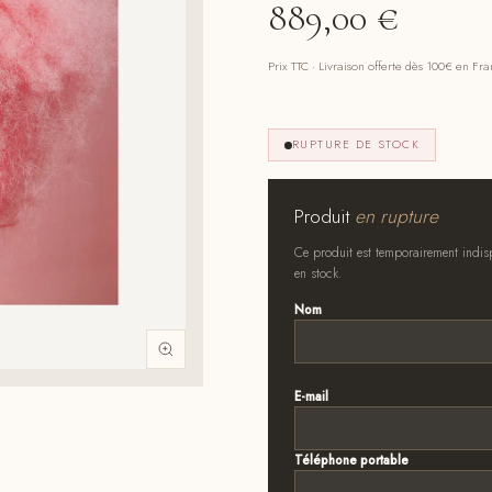
889,00
€
Prix TTC · Livraison offerte dès 100€ en Fr
RUPTURE DE STOCK
Produit
en rupture
Ce produit est temporairement indisp
en stock.
Nom
*
Prénom
E-mail
*
Téléphone portable