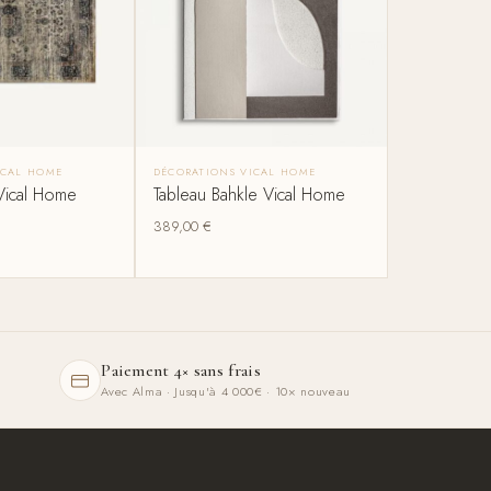
ICAL HOME
DÉCORATIONS VICAL HOME
Vical Home
Tableau Bahkle Vical Home
389,00
€
Paiement 4× sans frais
Avec Alma · Jusqu'à 4 000€ · 10× nouveau