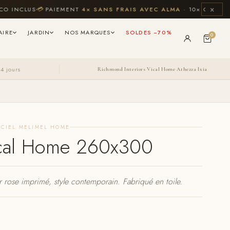
×
CLUS
💳
PAIEMENT
4× SANS FRAIS AVEC ALMA
· 10× CB JUSQU'À 4
AIRE
JARDIN
NOS MARQUES
SOLDES −70%
0
14 jours
Richmond Interiors
Vical Home
Athezza
Ixia
·
·
·
ICIEL MELIMEL HOME
Vical Home 260x300
ur rose imprimé, style contemporain. Fabriqué en toile.