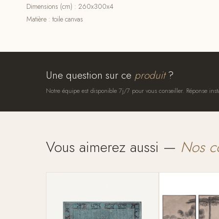
Dimensions (cm) : 260x300x4
Matière : toile canvas
Une question sur ce
produit
?
Notre équipe est disponible 7j/7 pour vous conseiller. Réponse inst
Vous aimerez aussi —
Nos c