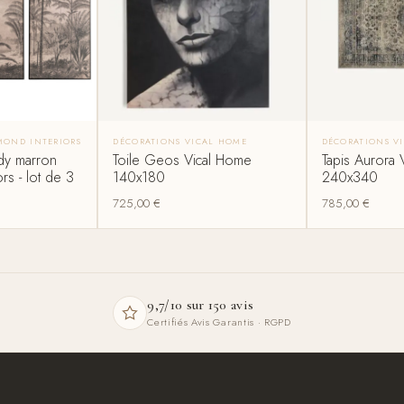
MOND INTERIORS
DÉCORATIONS VICAL HOME
DÉCORATIONS V
dy marron
Toile Geos Vical Home
Tapis Aurora 
rs - lot de 3
140x180
240x340
725,00
€
785,00
€
9,7/10 sur 150 avis
Certifiés Avis Garantis · RGPD