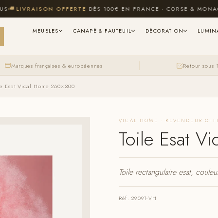
LIVRAISON OFFERTE
DÈS 100€ EN FRANCE · CORSE & MONACO IN
MEUBLES
CANAPÉ & FAUTEUIL
DÉCORATION
LUMIN
Marques françaises & européennes
Retour sous 
le Esat Vical Home 260×300
VICAL HOME · REVENDEUR OFF
Toile Esat 
Toile rectangulaire esat, coule
Réf. 29091-VH