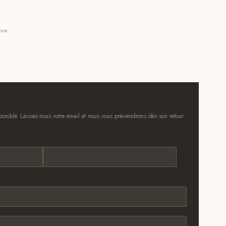
ance
onible. Laissez-nous votre email et nous vous préviendrons dès son retour
Nom