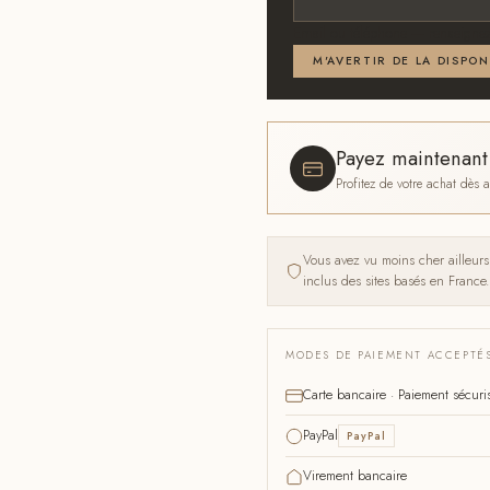
Email ou téléphone — renseignez
M'AVERTIR DE LA DISPON
Payez maintenan
Profitez de votre achat dès
Vous avez vu moins cher ailleur
inclus des sites basés en France.
MODES DE PAIEMENT ACCEPTÉ
Carte bancaire · Paiement sécuri
PayPal
PayPal
Virement bancaire