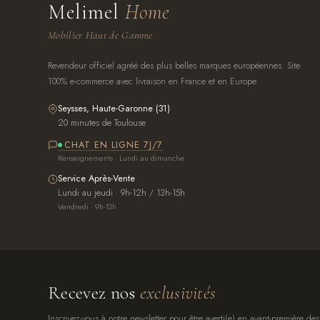
Melimel
Home
Mobilier Haut de Gamme
Revendeur officiel agréé des plus belles marques européennes. Site
100% e-commerce avec livraison en France et en Europe.
Seysses, Haute-Garonne (31)
20 minutes de Toulouse
CHAT EN LIGNE 7J/7
Renseignements · Lundi au dimanche
Service Après-Vente
Lundi au jeudi · 9h-12h / 13h-15h
Vendredi · 9h-12h
Recevez nos
exclusivités
Inscrivez-vous à notre newsletter pour être averti(e) en avant-première des