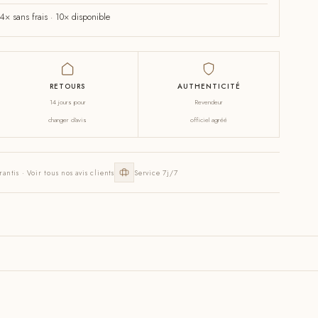
× sans frais · 10× disponible
RETOURS
AUTHENTICITÉ
14 jours pour
Revendeur
changer d'avis
officiel agréé
rantis · Voir tous nos avis clients
Service 7j/7