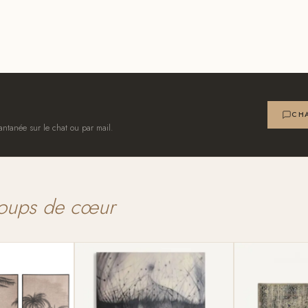
CHA
antanée sur le chat ou par mail.
oups de cœur