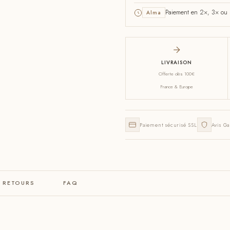
Paiement en 2×, 3× ou 4
Alma
LIVRAISON
Offerte dès 100€
France & Europe
Paiement sécurisé SSL
Avis Ga
& RETOURS
FAQ