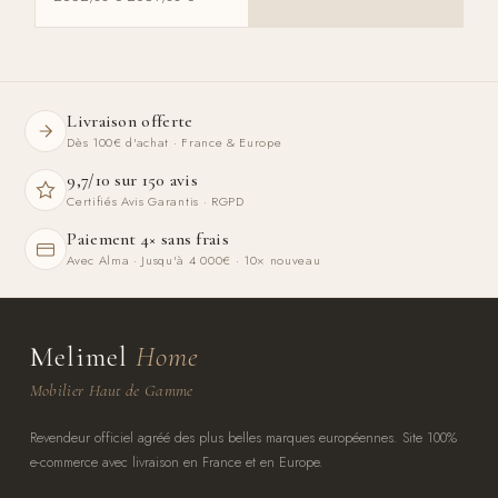
Livraison offerte
Dès 100€ d'achat · France & Europe
9,7/10 sur 150 avis
Certifiés Avis Garantis · RGPD
Paiement 4× sans frais
Avec Alma · Jusqu'à 4 000€ · 10× nouveau
Melimel
Home
Mobilier Haut de Gamme
Revendeur officiel agréé des plus belles marques européennes. Site 100%
e-commerce avec livraison en France et en Europe.