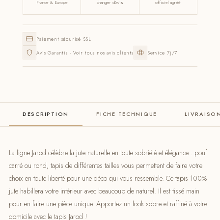
France & Europe
changer d'avis
officiel agréé
Paiement sécurisé SSL
Avis Garantis · Voir tous nos avis clients
Service 7j/7
DESCRIPTION
FICHE TECHNIQUE
LIVRAISO
La ligne Jarod célèbre la jute naturelle en toute sobriété et élégance : pouf
carré ou rond, tapis de différentes tailles vous permettent de faire votre
choix en toute liberté pour une déco qui vous ressemble. Ce tapis 100%
jute habillera votre intérieur avec beaucoup de naturel. Il est tissé main
pour en faire une pièce unique. Apportez un look sobre et raffiné à votre
domicile avec le tapis Jarod !