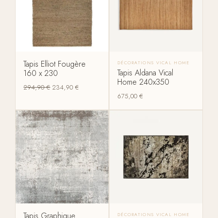
Tapis Elliot Fougère
DÉCORATIONS VICAL HOME
Tapis Aldana Vical
160 x 230
Home 240x350
294,90
€
234,90
€
675,00
€
Tapis Graphique
DÉCORATIONS VICAL HOME