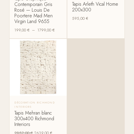
Tapis Arleth Vical Home
Contemporain Gris
200x300
Rosé — Louis De
Poortere Mad Men
595,00
€
Virgin Land 9655
199,00
€
–
1799,00
€
DÉCORATION RICHMOND
INTERIORS
Tapis Mehran blanc
300x400 Richmond
Interiors
2852,00
€
2639,00
€