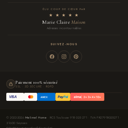
ÉLU COUP DE CŒUR PAR
★ ★ ★ ★ ★
Marie Claire
Maison
Adresses incontournables
SUIVEZ-NOUS
Paiement 100% sécurisé
SSL · 3D SECURE · RGPD
Pay
Pal
alma
VISA
2× 3× 4× 10×
AMEX
© 2022-2026
Melimel Home
· RCS Toulouse 918 025 271 · TVA FR27918025271 ·
31600 Seysses