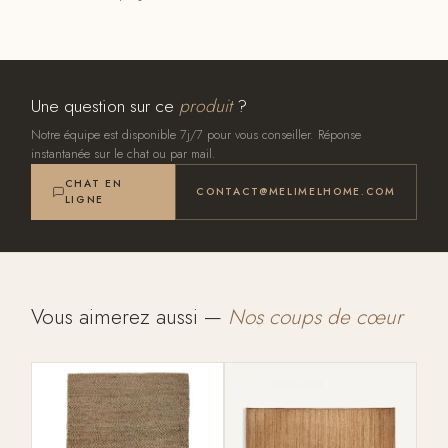
Une question sur ce
produit
?
Notre équipe est disponible 7j/7 pour vous conseiller. Réponse
instantanée sur le chat ou par mail.
CHAT EN
CONTACT@MELIMELHOME.COM
LIGNE
Vous aimerez aussi —
Nos coups de cœur