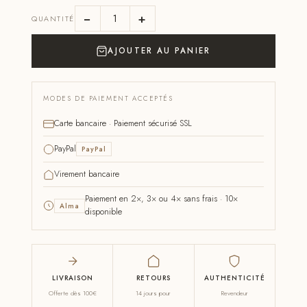
−
+
QUANTITÉ
AJOUTER AU PANIER
MODES DE PAIEMENT ACCEPTÉS
Carte bancaire · Paiement sécurisé SSL
PayPal
PayPal
Virement bancaire
Paiement en 2×, 3× ou 4× sans frais · 10×
Alma
disponible
LIVRAISON
RETOURS
AUTHENTICITÉ
Offerte dès 100€
14 jours pour
Revendeur