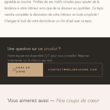
agréable au toucher. Profitez de ses motifs simples pour ajouter de la
tendance à votre intérieur ainsi que de sa douceur au quotidien. Ce tapis
viendra compléter la décoration de votre intérieur en toute simplicité !
Changez le look de votre domicile en un clin d’oeil avec ce tapis.
Une question sur ce
produit
?
Notre équipe est disponible 7j/7 pour vous conseiller. Réponse
instantanée sur le chat ou par mail.
CHAT EN
CONTACT@MELIMELHOME.COM
LIGNE
Vous aimerez aussi —
Nos coups de cœur