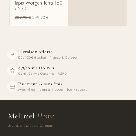
Tapis Worgan Terra 160
x 230
289,90
€
249,90
€
Livraison offerte
Dès 100€ d'achat · France & Europe
9,7/10 sur 150 avis
Certifiés Avis Garantis · RGPD
Paiement 4× sans frais
Avec Alma · Jusqu'à 4 000€ · 10× nouveau
Melimel
Home
Mobilier Haut de Gamme