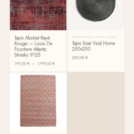
Tapis Abstrait Rayé
DÉCORATIONS VICAL HOME
Tapis Kisai Vical Home
Rouge — Louis De
250x250
Poortere Atlantic
Streaks 9125
589,00
€
199,00
€
–
1799,00
€