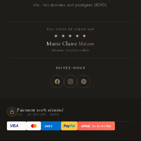
clic.
Vos données sont protégées (RGPD).
ÉLU COUP DE CŒUR PAR
★ ★ ★ ★ ★
Marie Claire
Maison
Adresses incontournables
SUIVEZ-NOUS
Paiement 100% sécurisé
SSL · 3D SECURE · RGPD
Pay
Pal
alma
VISA
2× 3× 4× 10×
AMEX