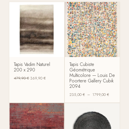
Tapis Vadim Naturel
Tapis Cubiste
200 x 290
Géométrique
Multicolore — Louis De
479,90
€
369,90
€
Poortere Gallery Cubik
2094
235,00
€
–
1799,00
€