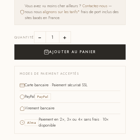
Vous avez vu moins cher ailleurs ?
Contactez-nous
—
nous nous
alignons sur les tarifs*
frais de port inclus des
sites basés en France.
−
+
QUANTITÉ
AJOUTER AU PANIER
MODES DE PAIEMENT ACCEPTÉS
Carte bancaire · Paiement sécurisé SSL
PayPal
PayPal
Virement bancaire
Paiement en 2×, 3× ou 4× sans frais · 10×
Alma
disponible