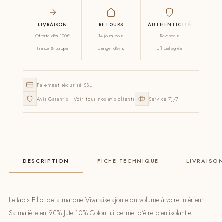
LIVRAISON
RETOURS
AUTHENTICITÉ
Offerte dès 100€
14 jours pour
Revendeur
France & Europe
changer d'avis
officiel agréé
Paiement sécurisé SSL
Avis Garantis · Voir tous nos avis clients
Service 7j/7
DESCRIPTION
FICHE TECHNIQUE
LIVRAISO
Le tapis Elliot de la marque Vivaraise ajoute du volume à votre intérieur.
Sa matière en 90% Jute 10% Coton lui permet d’être bien isolant et