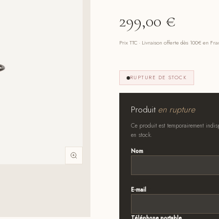
299,00
€
Prix TTC · Livraison offerte dès 100€ en Fr
RUPTURE DE STOCK
Produit
en rupture
Ce produit est temporairement indisp
en stock.
Nom
*
Prénom
E-mail
*
Téléphone portable