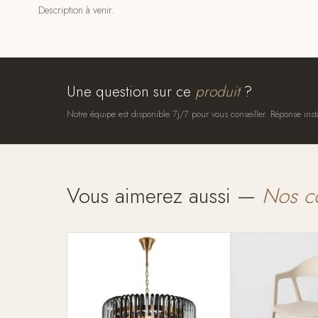
Description à venir.
Une question sur ce
produit
?
Notre équipe est disponible 7j/7 pour vous conseiller. Réponse inst
Vous aimerez aussi —
Nos c