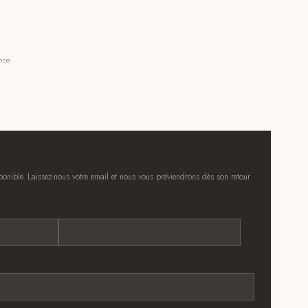
ance
onible. Laissez-nous votre email et nous vous préviendrons dès son retour
Nom