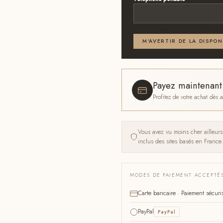
Email ou téléphone — renseignez
M'AVERTIR DE LA DISPON
Payez maintenan
Profitez de votre achat dès
Vous avez vu moins cher ailleur
inclus des sites basés en France.
MODES DE PAIEMENT ACCEPTÉ
Carte bancaire · Paiement sécuri
PayPal
PayPal