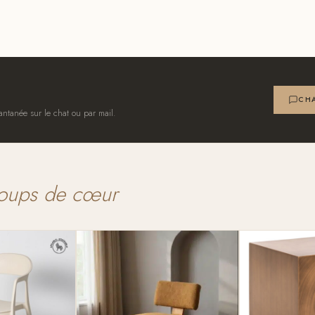
CHA
antanée sur le chat ou par mail.
oups de cœur