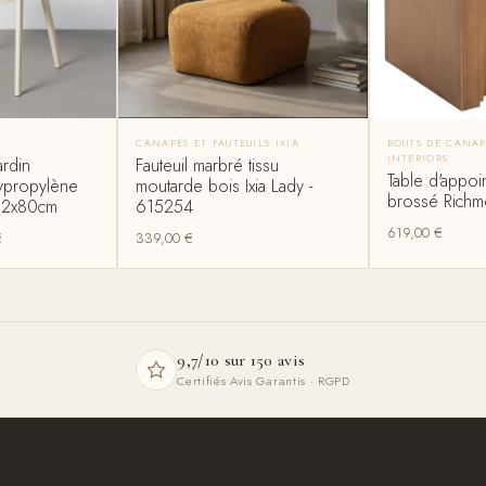
CANAPÉS ET FAUTEUILS IXIA
BOUTS DE CANA
INTERIORS
ardin
Fauteuil marbré tissu
Table d'appoi
ypropylène
moutarde bois Ixia Lady -
brossé Richmo
x52x80cm
615254
619,00
€
€
339,00
€
9,7/10 sur 150 avis
Certifiés Avis Garantis · RGPD