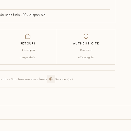
× sans frais · 10× disponible
RETOURS
AUTHENTICITÉ
14 jours pour
Revendeur
changer d'avis
officiel agréé
rantis · Voir tous nos avis clients
Service 7j/7