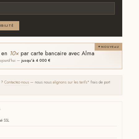
 au moins l'un des deux
IBILITÉ
NOUVEAU
t en
10×
par carte bancaire avec Alma
 aujourd'hui —
jusqu'à 4 000 €
s ?
Contactez-nous
— nous nous
alignons sur les tarifs*
frais de port
S
sé SSL