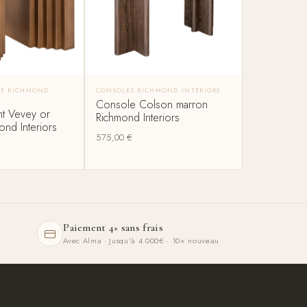
PÉ RICHMOND
CONSOLES RICHMOND INTERIORS
Console Colson marron
nt Vevey or
Richmond Interiors
nd Interiors
575,00
€
Paiement 4× sans frais
Avec Alma · Jusqu'à 4 000€ · 10× nouveau