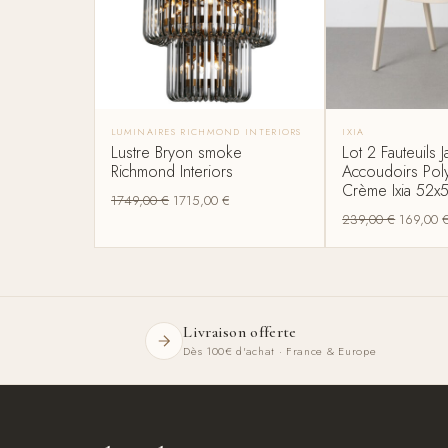
LUMINAIRES RICHMOND INTERIORS
IXIA
Lustre Bryon smoke
Lot 2 Fauteuils J
Richmond Interiors
Accoudoirs Pol
Crème Ixia 52
1749,00
€
1715,00
€
239,00
€
169,00
Livraison offerte
Dès 100€ d'achat · France & Europe