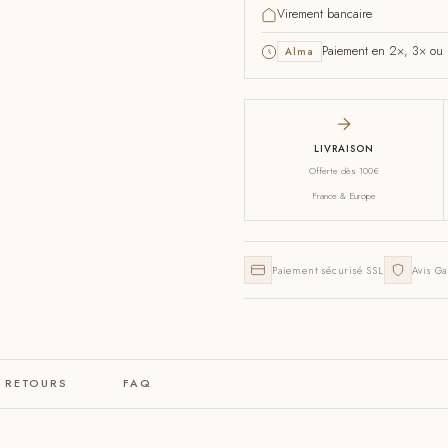
Virement bancaire
Paiement en 2×, 3× ou 4
Alma
LIVRAISON
Offerte dès 100€
France & Europe
Paiement sécurisé SSL
Avis Ga
& RETOURS
FAQ