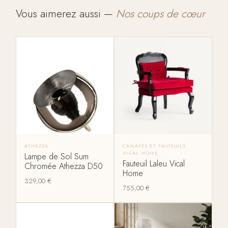
Vous aimerez aussi —
Nos coups de cœur
ATHEZZA
CANAPÉS ET FAUTEUILS
VICAL HOME
Lampe de Sol Sum
Fauteuil Laleu Vical
Chromée Athezza D50
Home
329,00
€
755,00
€