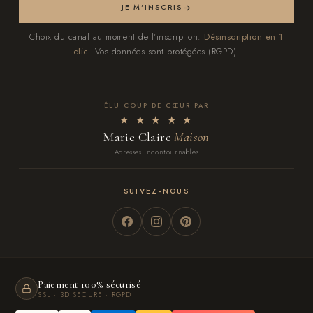
JE M'INSCRIS
Choix du canal au moment de l'inscription.
Désinscription en 1
clic.
Vos données sont protégées (RGPD).
ÉLU COUP DE CŒUR PAR
★ ★ ★ ★ ★
Marie Claire
Maison
Adresses incontournables
SUIVEZ-NOUS
Paiement 100% sécurisé
SSL · 3D SECURE · RGPD