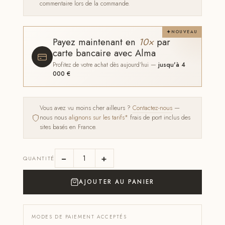
commentaire lors de la commande.
NOUVEAU
Payez maintenant en
10×
par
carte bancaire avec Alma
Profitez de votre achat dès aujourd'hui —
jusqu'à 4
000 €
Vous avez vu moins cher ailleurs ?
Contactez-nous
—
nous nous
alignons sur les tarifs*
frais de port inclus des
sites basés en France.
−
+
QUANTITÉ
AJOUTER AU PANIER
MODES DE PAIEMENT ACCEPTÉS