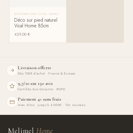
DÉCORATIONS VICAL HOME
Déco sur pied naturel
Vical Home 85cm
439,00
€
Livraison offerte
Dès 100€ d'achat · France & Europe
9,7/10 sur 150 avis
Certifiés Avis Garantis · RGPD
Paiement 4× sans frais
Avec Alma · Jusqu'à 4 000€ · 10× nouveau
Melimel
Home