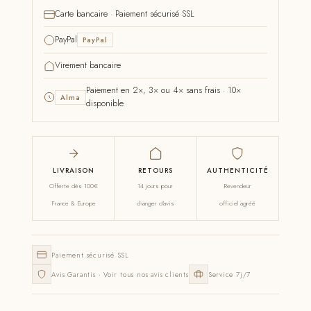
Carte bancaire · Paiement sécurisé SSL
PayPal
PayPal
Virement bancaire
Paiement en 2×, 3× ou 4× sans frais · 10×
Alma
disponible
LIVRAISON
RETOURS
AUTHENTICITÉ
Offerte dès 100€
14 jours pour
Revendeur
France & Europe
changer d'avis
officiel agréé
Paiement sécurisé SSL
Avis Garantis · Voir tous nos avis clients
Service 7j/7