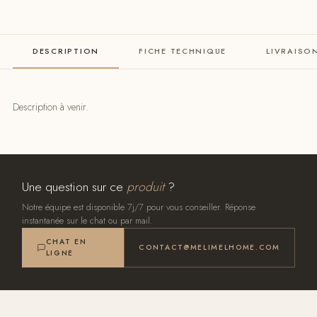
DESCRIPTION
FICHE TECHNIQUE
LIVRAISO
Description à venir.
Une question sur ce
produit
?
Notre équipe est disponible 7j/7 pour vous conseiller. Réponse
instantanée sur le chat ou par mail.
CHAT EN
CONTACT@MELIMELHOME.COM
LIGNE