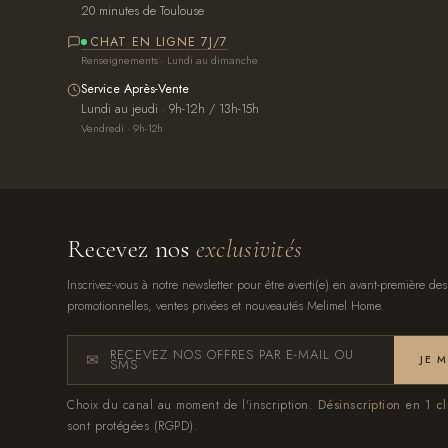
20 minutes de Toulouse
CHAT EN LIGNE 7J/7
Renseignements · Lundi au dimanche
Service Après-Vente
Lundi au jeudi · 9h-12h / 13h-15h
Vendredi · 9h-12h
Recevez nos
exclusivités
Inscrivez-vous à notre newsletter pour être averti(e) en avant-première des
promotionnelles, ventes privées et nouveautés Melimel Home.
RECEVEZ NOS OFFRES PAR E-MAIL OU
JE 
SMS
Choix du canal au moment de l'inscription.
Désinscription en 1 cl
sont protégées (RGPD).