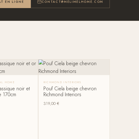
T EN LIGNE
CONTACT@MELIMELHOME.COM
CAL HOME
RICHMOND INTERIORS
assique noir et
Pouf Ciela beige chevron
e 170cm
Richmond Interiors
319,00
€