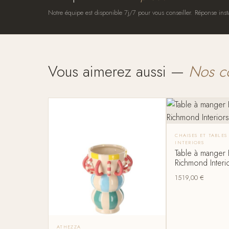
Notre équipe est disponible 7j/7 pour vous conseiller. Réponse inst
Vous aimerez aussi —
Nos c
CHAISES ET TABLE
INTERIORS
Table à manger 
Richmond Inter
1519,00
€
ATHEZZA