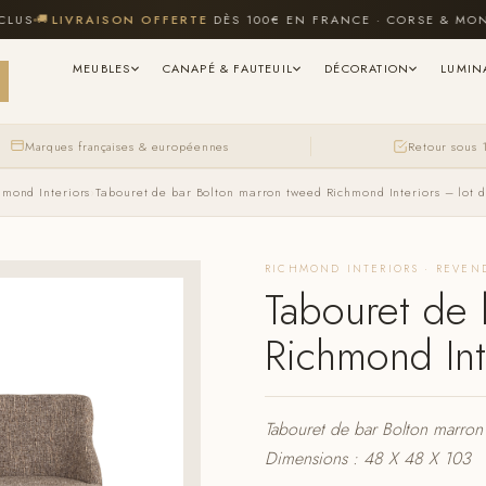
🚚
LIVRAISON OFFERTE
DÈS 100€ EN FRANCE · CORSE & MONACO
MEUBLES
CANAPÉ & FAUTEUIL
DÉCORATION
LUMIN
Marques françaises & européennes
Retour sous 
hmond Interiors
›
Tabouret de bar Bolton marron tweed Richmond Interiors – lot d
RICHMOND INTERIORS · REVEN
Tabouret de 
Richmond Inte
Tabouret de bar Bolton marron 
Dimensions : 48 X 48 X 103