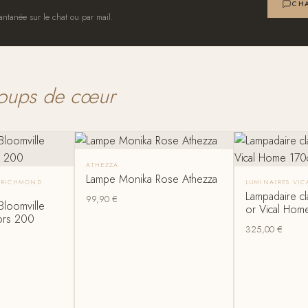
CHA
antanée sur le chat ou par mail.
oups de cœur
ATHEZZA
Lampe Monika Rose Athezza
S RICHMOND
LUMINAIRES VI
Lampadaire cl
99,90
€
Bloomville
or Vical Hom
iors 200
325,00
€