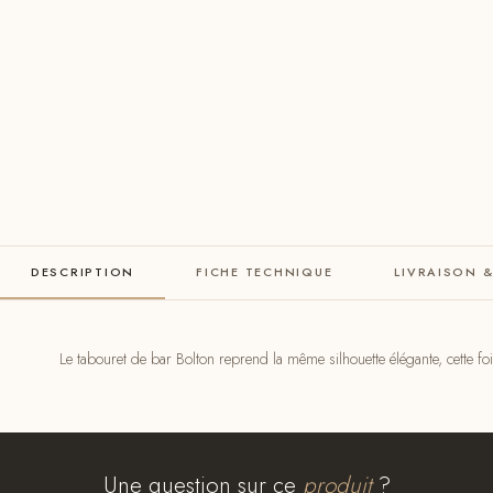
DESCRIPTION
FICHE TECHNIQUE
LIVRAISON 
Le tabouret de bar Bolton reprend la même silhouette élégante, cette f
Une question sur ce
produit
?