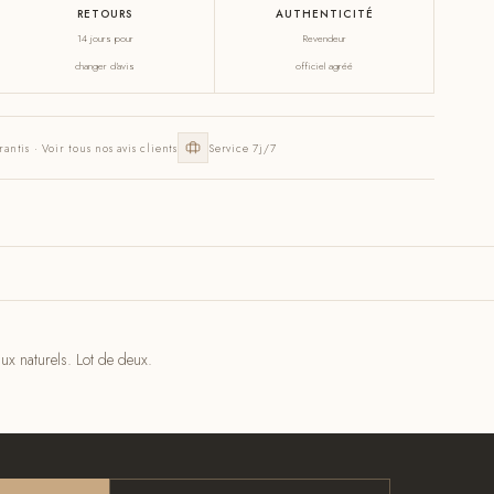
RETOURS
AUTHENTICITÉ
14 jours pour
Revendeur
changer d'avis
officiel agréé
rantis · Voir tous nos avis clients
Service 7j/7
ux naturels. Lot de deux.