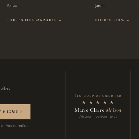
Pomax
Jardin
TOUTES NOS MARQUES →
SOLDES -70% →
 offres
ÉLU COUP DE CŒUR PAR
★ ★ ★ ★ ★
Marie Claire
Maison
M'INSCRIS
Adresses incontournables
ic.
Vos données