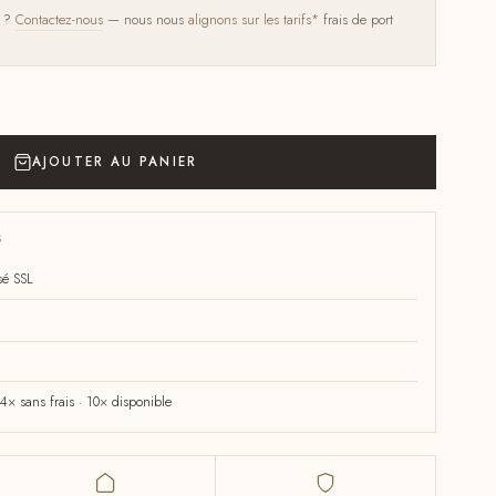
s ?
Contactez-nous
— nous nous
alignons sur les tarifs*
frais de port
AJOUTER AU PANIER
S
sé SSL
× sans frais · 10× disponible