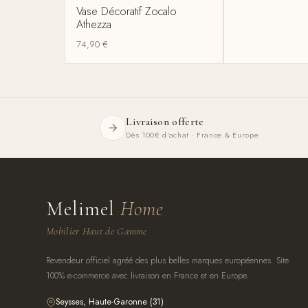
Vase Décoratif Zocalo
Athezza
74,90
€
Livraison offerte
Dès 100€ d'achat · France & Europe
Melimel
Home
Mobilier Haut de Gamme
Revendeur officiel agréé des plus belles marques européennes. Site
100% e-commerce avec livraison en France et en Europe.
Seysses, Haute-Garonne (31)