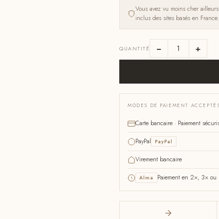
Vous avez vu moins cher ailleur
inclus des sites basés en France.
−
+
QUANTITÉ
MODES DE PAIEMENT ACCEPTÉ
Carte bancaire · Paiement sécuri
PayPal
PayPal
Virement bancaire
Paiement en 2×, 3× ou 4
Alma