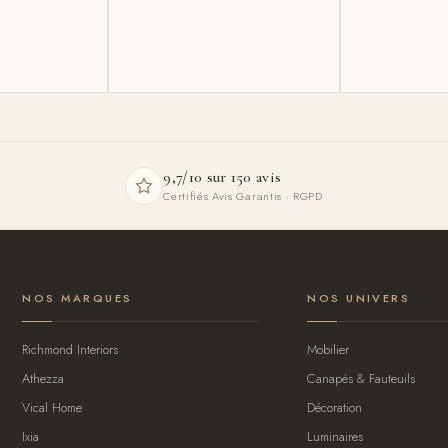
9,7/10 sur 150 avis
Certifiés Avis Garantis · RGPD
NOS MARQUES
NOS UNIVERS
Richmond Interiors
Mobilier
Athezza
Canapés & Fauteuils
Vical Home
Décoration
Ixia
Luminaires