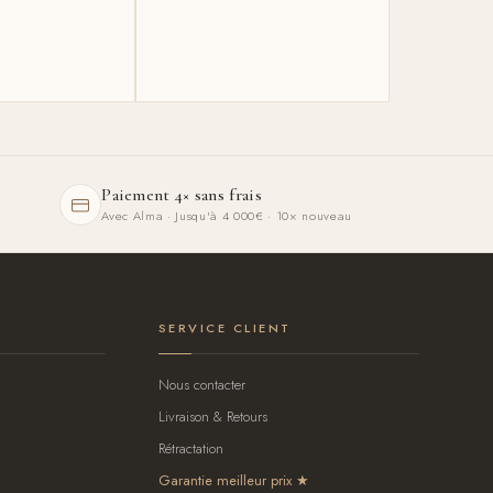
Paiement 4× sans frais
Avec Alma · Jusqu'à 4 000€ · 10× nouveau
SERVICE CLIENT
Nous contacter
Livraison & Retours
Rétractation
Garantie meilleur prix