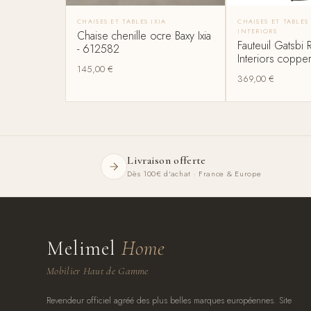
CHAISES ET TABLES IXIA
CHAISES ET TABLE
INTERIORS
Chaise chenille ocre Baxy Ixia
Fauteuil Gatsbi
- 612582
Interiors copper
145,00
€
369,00
€
Livraison offerte
Dès 100€ d'achat · France & Europe
Melimel
Home
Mobilier Haut de Gamme
Revendeur officiel agréé des plus belles marques européennes. Site