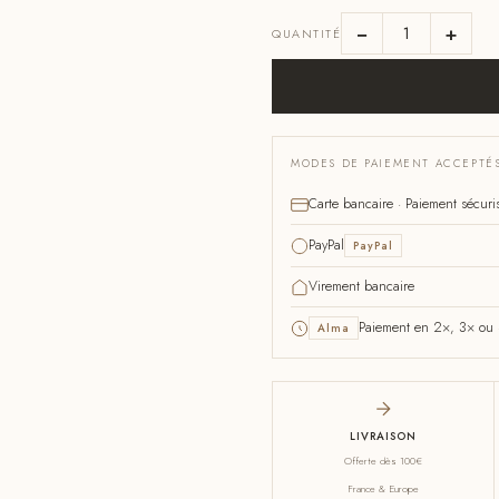
−
+
QUANTITÉ
MODES DE PAIEMENT ACCEPTÉ
Carte bancaire · Paiement sécuri
PayPal
PayPal
Virement bancaire
Paiement en 2×, 3× ou 4
Alma
LIVRAISON
Offerte dès 100€
France & Europe