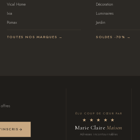
Vical Home
Décoration
Ixia
Luminaires
Pomax
Jardin
TOUTES NOS MARQUES →
SOLDES -70% →
 offres
ÉLU COUP DE CŒUR PAR
★ ★ ★ ★ ★
Marie Claire
Maison
M'INSCRIS
Adresses incontournables