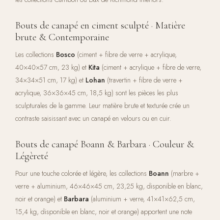
Bouts de canapé en ciment sculpté · Matière
brute & Contemporaine
Les collections
Bosco
(ciment + fibre de verre + acrylique,
40×40×57 cm, 23 kg) et
Kita
(ciment + acrylique + fibre de verre,
34×34×51 cm, 17 kg) et
Lohan
(travertin + fibre de verre +
acrylique, 36×36×45 cm, 18,5 kg) sont les pièces les plus
sculpturales de la gamme. Leur matière brute et texturée crée un
contraste saisissant avec un canapé en velours ou en cuir.
Bouts de canapé Boann & Barbara · Couleur &
Légèreté
Pour une touche colorée et légère, les collections
Boann
(marbre +
verre + aluminium, 46×46×45 cm, 23,25 kg, disponible en blanc,
noir et orange) et
Barbara
(aluminium + verre, 41×41×62,5 cm,
15,4 kg, disponible en blanc, noir et orange) apportent une note