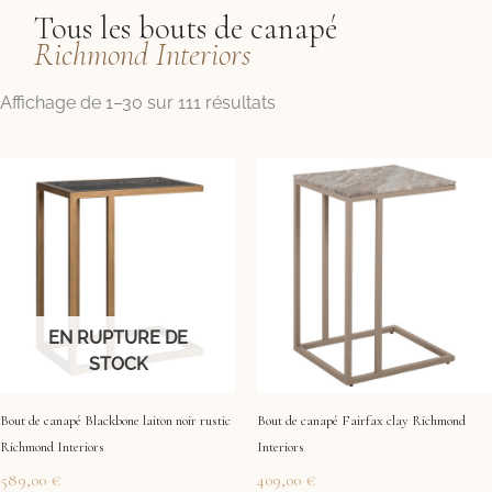
Tous les bouts de canapé
Richmond Interiors
Trié
Affichage de 1–30 sur 111 résultats
par
prix
croissant
EN RUPTURE DE
STOCK
Bout de canapé Blackbone laiton noir rustic
Bout de canapé Fairfax clay Richmond
Richmond Interiors
Interiors
589,00
€
409,00
€