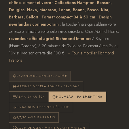
chêne, ciment et verre · Collections Hampton, Benson,
Douglas, Hexa, Macaron, Lohan, Boann, Bosco, Kita,
Barbara, Belfort · Format compact 34 à 50 cm · Design
néerlandais contemporain
: la touche finale qui sublime votre
canapé et structure votre salon avec caractère. Chez Melimel Home,
revendeur officiel agréé Richmond Interiors
à Seysses
(Haute-Garonne), à 20 minutes de Toulouse. Paiement Alma 2× au
10× et livraison offerte dès 100 €.
← Tout le mobilier Richmond
Interiors
REVENDEUR OFFICIEL AGRÉÉ
MARQUE NÉERLANDAISE · PAYS-BAS
ALMA 2× AU 10×
NOUVEAU · PAIEMENT 10×
LIVRAISON OFFERTE DÈS 100€
9,7/10 AVIS GARANTIS
COUP DE CŒUR MARIE CLAIRE MAISON