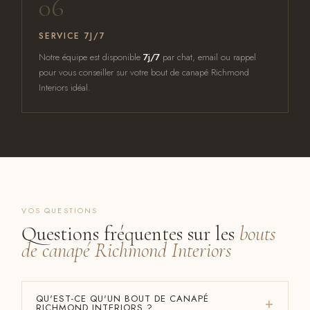
06
SERVICE 7J/7
Notre équipe est disponible
7j/7
par chat, email ou rappel
pour vous conseiller sur votre bout de canapé Richmond
Interiors idéal.
VOS QUESTIONS
Questions fréquentes sur les
bouts
de canapé Richmond Interiors
QU'EST-CE QU'UN BOUT DE CANAPÉ
RICHMOND INTERIORS ?