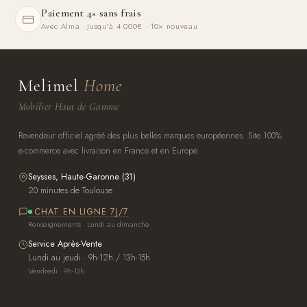
Paiement 4× sans frais
Avec Alma · Jusqu'à 4 000€ · 10× nouveau
Melimel
Home
Mobilier Haut de Gamme
Revendeur officiel agréé des plus belles marques européennes. Site 100%
e-commerce avec livraison en France et en Europe.
Seysses, Haute-Garonne (31)
20 minutes de Toulouse
CHAT EN LIGNE 7J/7
Renseignements · Lundi au dimanche
Service Après-Vente
Lundi au jeudi · 9h-12h / 13h-15h
Vendredi · 9h-12h