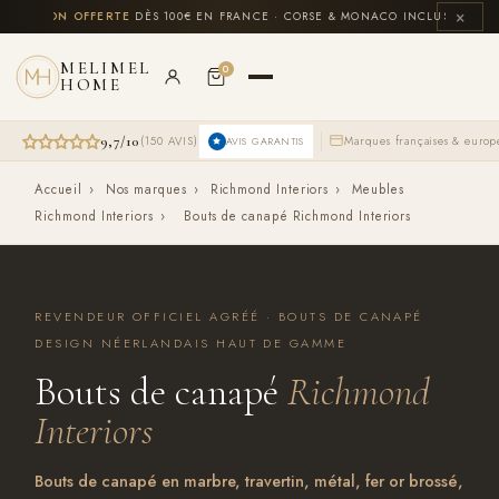
Aller
×
ON OFFERTE
DÈS 100€ EN FRANCE · CORSE & MONACO INCLUS
💳
PAIEMENT
4×
au
contenu
MELIMEL
0
HOME
9,7/10
(150 AVIS)
Marques françaises & euro
AVIS GARANTIS
Accueil
›
Nos marques
›
Richmond Interiors
›
Meubles
Richmond Interiors
›
Bouts de canapé Richmond Interiors
REVENDEUR OFFICIEL AGRÉÉ · BOUTS DE CANAPÉ
DESIGN NÉERLANDAIS HAUT DE GAMME
Bouts de canapé
Richmond
Interiors
Bouts de canapé en marbre, travertin, métal, fer or brossé,