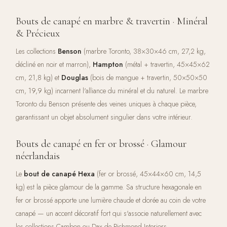
Bouts de canapé en marbre & travertin · Minéral
& Précieux
Les collections
Benson
(marbre Toronto, 38×30×46 cm, 27,2 kg,
décliné en noir et marron),
Hampton
(métal + travertin, 45×45×62
cm, 21,8 kg) et
Douglas
(bois de mangue + travertin, 50×50×50
cm, 19,9 kg) incarnent l'alliance du minéral et du naturel. Le marbre
Toronto du Benson présente des veines uniques à chaque pièce,
garantissant un objet absolument singulier dans votre intérieur.
Bouts de canapé en fer or brossé · Glamour
néerlandais
Le
bout de canapé Hexa
(fer or brossé, 45×44×60 cm, 14,5
kg) est la pièce glamour de la gamme. Sa structure hexagonale en
fer or brossé apporte une lumière chaude et dorée au coin de votre
canapé — un accent décoratif fort qui s'associe naturellement avec
les collections Cambon ou Dax de Richmond Interiors.