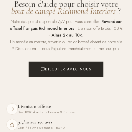
Besoin d'aide pour choisir votre
bout de canapé Richmond Interiors
?
Notre équipe est disponible 7j/7 pour vous conseiller.
Revendeur
officiel français Richmond Interiors
· Livraison offerte dès 100 €
·
Alma 2× au 10×
.
Un modèle en marbre, travertin ou fer or brossé absent de notre site
? Discutons-en — nous l'ajoutons immédiatement au meilleur prix.
DISCUTER AVEC NOUS
Livraison offerte
Dès 100€ d'achat · France & Europe
9,7/10 sur 150 avis
Certifiés Avis Garantis · RGPD