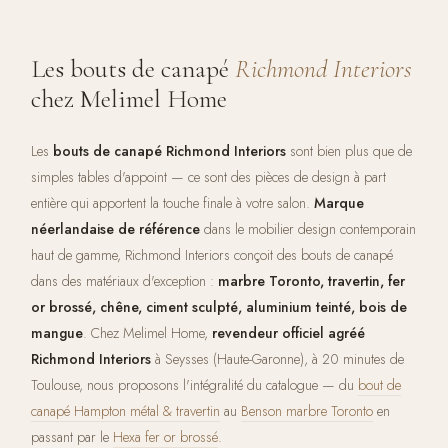
Les bouts de canapé
Richmond Interiors
chez Melimel Home
Les
bouts de canapé Richmond Interiors
sont bien plus que de
simples tables d'appoint — ce sont des pièces de design à part
entière qui apportent la touche finale à votre salon.
Marque
néerlandaise de référence
dans le mobilier design contemporain
haut de gamme, Richmond Interiors conçoit des bouts de canapé
dans des matériaux d'exception :
marbre Toronto, travertin, fer
or brossé, chêne, ciment sculpté, aluminium teinté, bois de
mangue
. Chez Melimel Home,
revendeur officiel agréé
Richmond Interiors
à Seysses (Haute-Garonne), à 20 minutes de
Toulouse, nous proposons l'intégralité du catalogue — du
bout de
canapé Hampton métal & travertin
au
Benson marbre Toronto
en
passant par le
Hexa fer or brossé
.