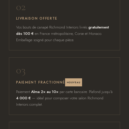
02
LIVRAISON OFFERTE
Vos bouts de canapé Richmond Interiors livrés
gratuitement
dès 100 €
en France métropolitaine, Corse et Monaco.
Emballage soigné pour chaque pièce.
03
PAIEMENT FRACTIONNÉ
NOUVEAU
Paiement
Alma 2× au 10×
par carte bancaire. Plafond jusqu'à
4 000 €
— idéal pour composer votre salon Richmond
Interiors complet.