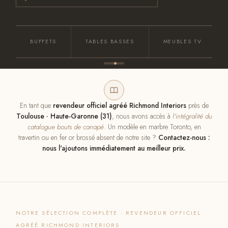
BUFFETS
TABLES BASSES
MEUBLES TV
En tant que
revendeur officiel agréé Richmond Interiors
près de
Toulouse · Haute-Garonne (31)
, nous avons accès à
l'intégralité du
catalogue bouts de canapé
. Un modèle en marbre Toronto, en
travertin ou en fer or brossé absent de notre site ?
Contactez-nous :
nous l'ajoutons immédiatement au meilleur prix.
NOTRE SÉLECTION COMPLÈTE · REVENDEUR OFFICIEL
AGRÉÉ RICHMOND INTERIORS