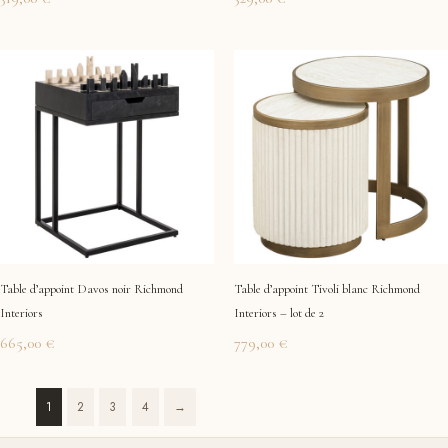
Table d’appoint Davos noir Richmond
Table d’appoint Tivoli blanc Richmond
Interiors
Interiors – lot de 2
665,00
€
779,00
€
1
2
3
4
→