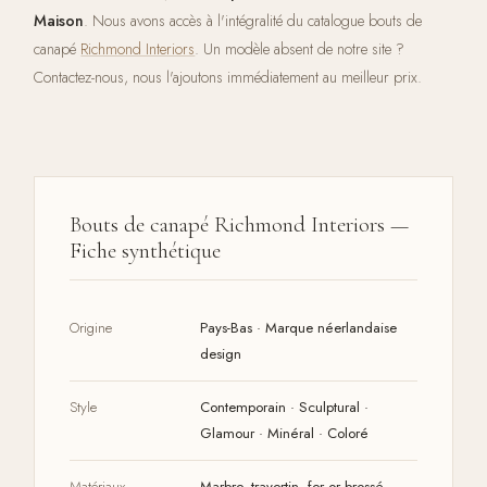
Maison
. Nous avons accès à l'intégralité du catalogue bouts de
canapé
Richmond Interiors
. Un modèle absent de notre site ?
Contactez-nous, nous l'ajoutons immédiatement au meilleur prix.
Bouts de canapé Richmond Interiors —
Fiche synthétique
Origine
Pays-Bas · Marque néerlandaise
design
Style
Contemporain · Sculptural ·
Glamour · Minéral · Coloré
Matériaux
Marbre, travertin, fer or brossé,