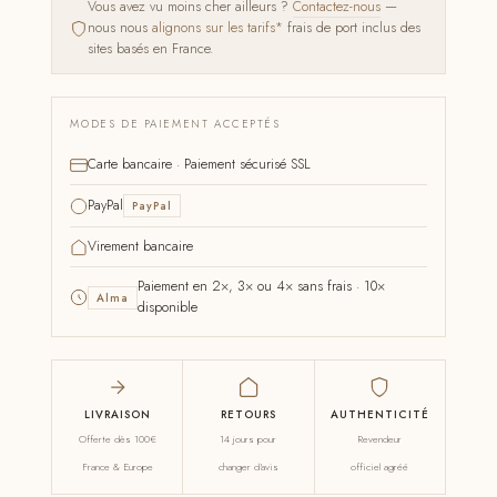
Vous avez vu moins cher ailleurs ?
Contactez-nous
—
nous nous
alignons sur les tarifs*
frais de port inclus des
sites basés en France.
MODES DE PAIEMENT ACCEPTÉS
Carte bancaire · Paiement sécurisé SSL
PayPal
PayPal
Virement bancaire
Paiement en 2×, 3× ou 4× sans frais · 10×
Alma
disponible
LIVRAISON
RETOURS
AUTHENTICITÉ
Offerte dès 100€
14 jours pour
Revendeur
France & Europe
changer d'avis
officiel agréé