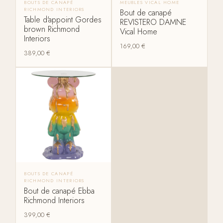
BOUTS DE CANAPÉ
MEUBLES VICAL HOME
RICHMOND INTERIORS
Bout de canapé
Table d'appoint Gordes
REVISTERO DAMNE
brown Richmond
Vical Home
Interiors
169,00
€
389,00
€
BOUTS DE CANAPÉ
RICHMOND INTERIORS
Bout de canapé Ebba
Richmond Interiors
399,00
€