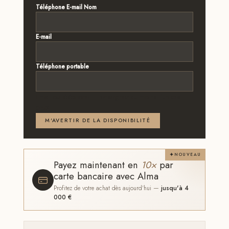
Téléphone E-mail Nom
E-mail
*
Téléphone portable
Email ou téléphone — renseignez au moins l'un des
deux
M'AVERTIR DE LA DISPONIBILITÉ
NOUVEAU
Payez maintenant en
10×
par
carte bancaire avec Alma
Profitez de votre achat dès aujourd'hui —
jusqu'à 4
000 €