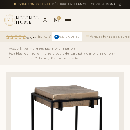
Aller
×
CLUS
🚚
LIVRAISON OFFERTE
DÈS 100€ EN FRANCE · CORSE & MONACO INCLUS
au
contenu
MELIMEL
0
HOME
9,7/10
(150 AVIS)
Marques françaises & euro
AVIS GARANTIS
Le
Le
Accueil
›
Nos marques
›
Richmond Interiors
›
prix
prix
Meubles Richmond Interiors
›
Bouts de canapé Richmond Interiors
›
initial
actuel
Table d’appoint Calloway Richmond Interiors
était :
est :
725,00 €.
609,00 €.