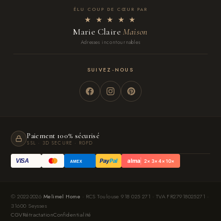
ÉLU COUP DE CŒUR PAR
★ ★ ★ ★ ★
Marie Claire
Maison
Adresses incontournables
SUIVEZ-NOUS
Paiement 100% sécurisé
SSL · 3D SECURE · RGPD
Pay
Pal
alma
VISA
2× 3× 4× 10×
AMEX
© 2022-2026
Melimel Home
· RCS Toulouse 918 025 271 · TVA FR27918025271 ·
31600 Seysses
CGV
Rétractation
Confidentialité