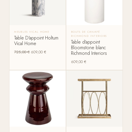
MEUBLES VICAL HOME
BOUTS DE CANAPÉ
RICHMOND INTERIORS
Table D'appoint Holtum
Table d'appoint
Vical Home
Bloomstone blanc
725,00
€
609,00
€
Richmond Interiors
609,00
€