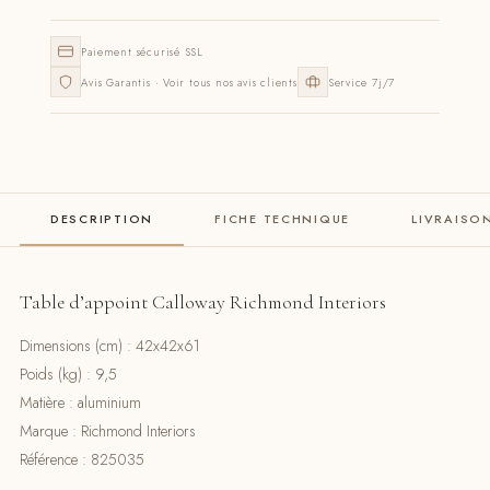
Paiement sécurisé SSL
Avis Garantis · Voir tous nos avis clients
Service 7j/7
DESCRIPTION
FICHE TECHNIQUE
LIVRAISO
Table d’appoint Calloway Richmond Interiors
Dimensions (cm) : 42x42x61
Poids (kg) : 9,5
Matière : aluminium
Marque : Richmond Interiors
Référence : 825035