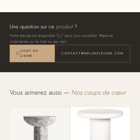
Une question sur ce
produit
?
Notre équipe est disponible 7j/7 pour vous conseiller. Réponse
instantanée sur le chat ou par mail.
CHAT EN
CONTACT@MELIMELHOME.COM
LIGNE
Vous aimerez aussi —
Nos coups de cœur