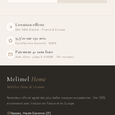
Livraison offerte
Dès 100€ d'achat · France & Europe
9,7/10 sur 150 avis
Certifiés Avis Garantis · RGPD
Paiement 4× sans frais
Avec Alma · Jusqu'à 4 000€ · 10× nouveau
Melimel
Home
Mobilier Haut de Gamme
Revendeur officiel agréé des plus belles marques européennes. Site 100%
e-commerce avec livraison en France et en Europe.
Seysses, Haute-Garonne (31)