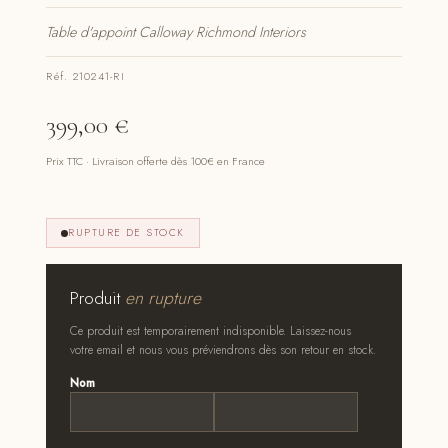
Table d'appoint Calloway Richmond Interiors
Réf. 210241-RI
399,00
€
Prix TTC · Livraison offerte dès 100€ en France
RUPTURE DE STOCK
Produit
en rupture
Ce produit est temporairement indisponible. Laissez-nous
votre email et nous vous préviendrons dès son retour en stock.
Nom
*
Prénom
Nom