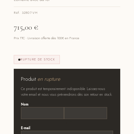
Réf. 32807-VH
715,00
€
Prix TTC · Livraison offerte dès 100€ en France
RUPTURE DE STOCK
Produit
en rupture
Ce produit est temporairement indisponible. Laissez-nous
votre email et nous vous préviendrons dès son retour en stock.
Nom
*
Prénom
Nom
E-mail
*