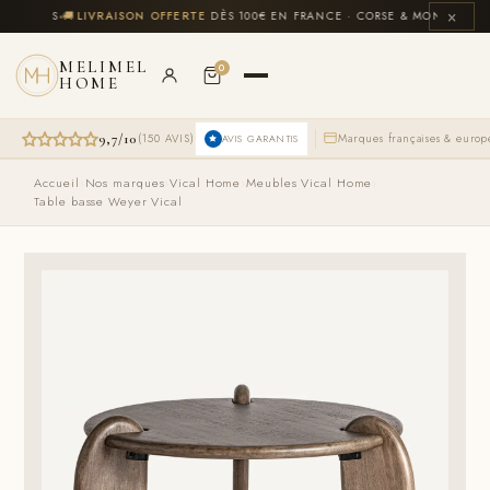
Aller
×
INCLUS
🚚
LIVRAISON OFFERTE
DÈS 100€ EN FRANCE · CORSE & MONACO INCL
au
contenu
MELIMEL
0
HOME
9,7/10
(150 AVIS)
Marques françaises & euro
AVIS GARANTIS
Accueil
›
Nos marques
›
Vical Home
›
Meubles Vical Home
›
Table basse Weyer Vical