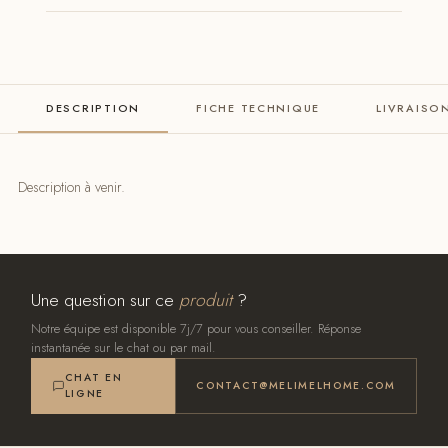
DESCRIPTION
FICHE TECHNIQUE
LIVRAISO
Description à venir.
Une question sur ce
produit
?
Notre équipe est disponible 7j/7 pour vous conseiller. Réponse
instantanée sur le chat ou par mail.
CHAT EN
CONTACT@MELIMELHOME.COM
LIGNE