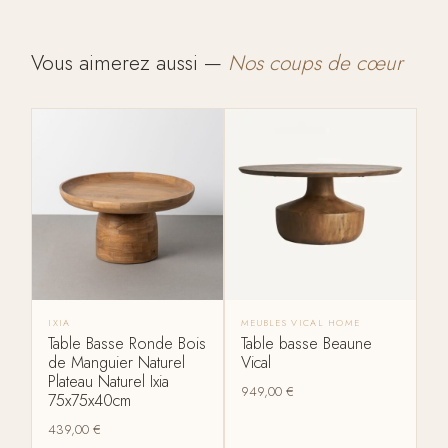
Vous aimerez aussi —
Nos coups de cœur
IXIA
MEUBLES VICAL HOME
Table Basse Ronde Bois
Table basse Beaune
de Manguier Naturel
Vical
Plateau Naturel Ixia
949,00
€
75x75x40cm
439,00
€