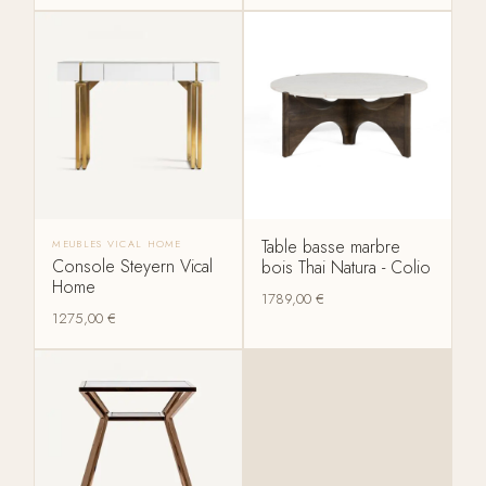
Table basse marbre
MEUBLES VICAL HOME
Console Steyern Vical
bois Thai Natura - Colio
Home
1789,00
€
1275,00
€