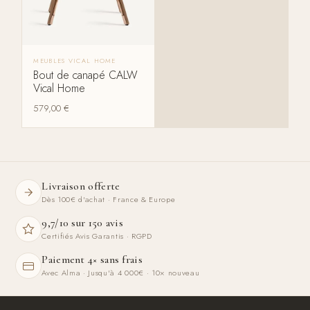
MEUBLES VICAL HOME
Bout de canapé CALW
Vical Home
579,00
€
Livraison offerte
Dès 100€ d'achat · France & Europe
9,7/10 sur 150 avis
Certifiés Avis Garantis · RGPD
Paiement 4× sans frais
Avec Alma · Jusqu'à 4 000€ · 10× nouveau