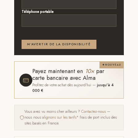
Téléphone portable
Email ou téléphone — renseignez au moins l'un des
deux
M'AVERTIR DE LA DISPONIBILITÉ
NOUVEAU
Payez maintenant en
10×
par
carte bancaire avec Alma
Profitez de votre achat dès aujourd'hui —
jusqu'à 4
000 €
Vous avez vu moins cher ailleurs ?
Contactez-nous
—
nous nous
alignons sur les tarifs*
frais de port inclus des
sites basés en France.