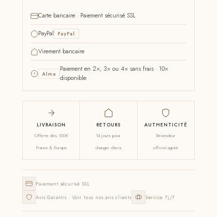
Carte bancaire · Paiement sécurisé SSL
PayPal
PayPal
Virement bancaire
Paiement en 2×, 3× ou 4× sans frais · 10×
Alma
disponible
LIVRAISON
RETOURS
AUTHENTICITÉ
Offerte dès 100€
14 jours pour
Revendeur
France & Europe
changer d'avis
officiel agréé
Paiement sécurisé SSL
Avis Garantis · Voir tous nos avis clients
Service 7j/7