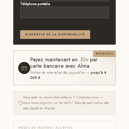
Téléphone portable
Email ou téléphone — renseignez au moins l'un des
deux
M'AVERTIR DE LA DISPONIBILITÉ
NOUVEAU
Payez maintenant en
10×
par
carte bancaire avec Alma
Profitez de votre achat dès aujourd'hui —
jusqu'à 4
000 €
Vous avez vu moins cher ailleurs ?
Contactez-nous
—
nous nous
alignons sur les tarifs*
frais de port inclus des
sites basés en France.
MODES DE PAIEMENT ACCEPTÉS