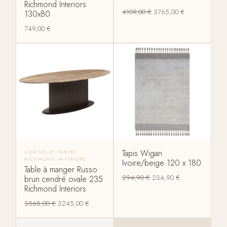
Richmond Interiors
4109,00
€
3765,00
€
130x80
749,00
€
Tapis Wigan
CHAISES ET TABLES
RICHMOND INTERIORS
Ivoire/beige 120 x 180
Table à manger Russo
294,90
€
234,90
€
brun cendré ovale 235
Richmond Interiors
3568,00
€
3245,00
€