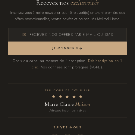
Recevez nos
exclusivités
Inscrivez-vous à notre newsletter pour être averti(e) en avant-première des
offres promotionnelles, ventes privées et nouveautés Melimel Home.
RECEVEZ NOS OFFRES PAR E-MAIL OU SMS
JE M'INSCRIS
Choix du canal au moment de l'inscription.
Désinscription en 1
clic.
Vos données sont protégées (RGPD).
ÉLU COUP DE CŒUR PAR
★ ★ ★ ★ ★
Marie Claire
Maison
Adresses incontournables
SUIVEZ-NOUS