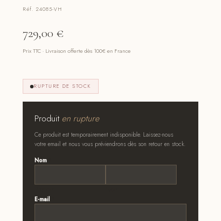
Réf. 24085-VH
729,00
€
Prix TTC · Livraison offerte dès 100€ en France
RUPTURE DE STOCK
Produit
en rupture
Ce produit est temporairement indisponible. Laissez-nous
votre email et nous vous préviendrons dès son retour en stock.
Nom
*
Prénom
Nom
E-mail
*