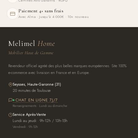
Certifiés Avis Garantis · RGPD
Paiement 4× sans frais
Avec Alma · Jusqu'à 4 000€ · 10× nouveau
Melimel
Home
Mobilier Haut de Gamme
Revendeur officiel agréé des plus belles marques européennes. Site 100%
e-commerce avec livraison en France et en Europe.
Seysses, Haute-Garonne (31)
20 minutes de Toulouse
CHAT EN LIGNE 7J/7
Renseignements · Lundi au dimanche
Service Après-Vente
Lundi au jeudi · 9h-12h / 13h-15h
Vendredi · 9h-12h