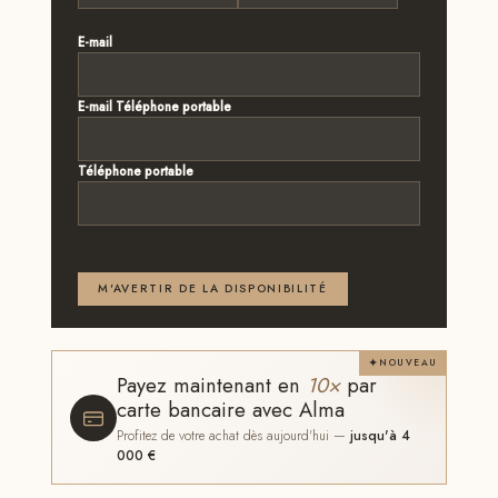
Prénom
Nom
E-mail
*
E-mail Téléphone portable
Téléphone portable
Email ou téléphone — renseignez au moins l'un des
deux
M'AVERTIR DE LA DISPONIBILITÉ
NOUVEAU
Payez maintenant en
10×
par
carte bancaire avec Alma
Profitez de votre achat dès aujourd'hui —
jusqu'à 4
000 €