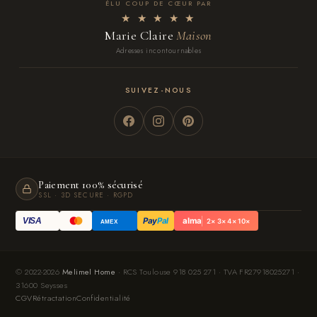
ÉLU COUP DE CŒUR PAR
★ ★ ★ ★ ★
Marie Claire
Maison
Adresses incontournables
SUIVEZ-NOUS
Paiement 100% sécurisé
SSL · 3D SECURE · RGPD
Pay
Pal
alma
VISA
2× 3× 4× 10×
AMEX
© 2022-2026
Melimel Home
· RCS Toulouse 918 025 271 · TVA FR27918025271 ·
31600 Seysses
CGV
Rétractation
Confidentialité