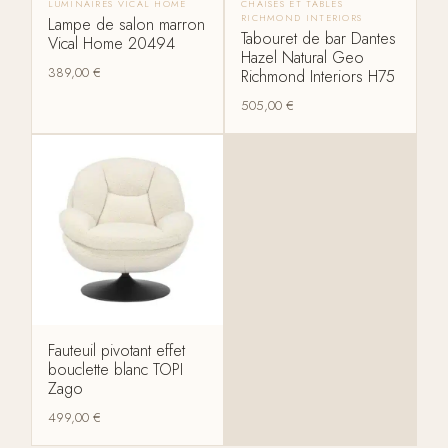
LUMINAIRES VICAL HOME
CHAISES ET TABLES
RICHMOND INTERIORS
Lampe de salon marron
Tabouret de bar Dantes
Vical Home 20494
Hazel Natural Geo
389,00
€
Richmond Interiors H75
505,00
€
Fauteuil pivotant effet
bouclette blanc TOPI
Zago
499,00
€