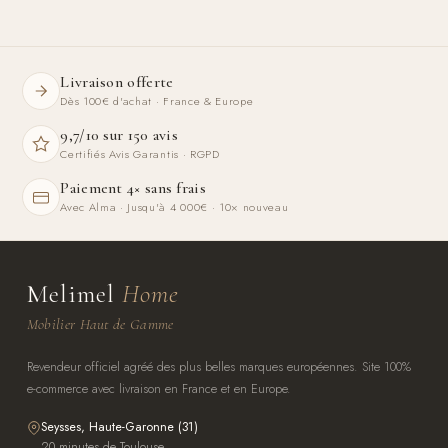
Livraison offerte
Dès 100€ d'achat · France & Europe
9,7/10 sur 150 avis
Certifiés Avis Garantis · RGPD
Paiement 4× sans frais
Avec Alma · Jusqu'à 4 000€ · 10× nouveau
Melimel
Home
Mobilier Haut de Gamme
Revendeur officiel agréé des plus belles marques européennes. Site 100%
e-commerce avec livraison en France et en Europe.
Seysses, Haute-Garonne (31)
20 minutes de Toulouse