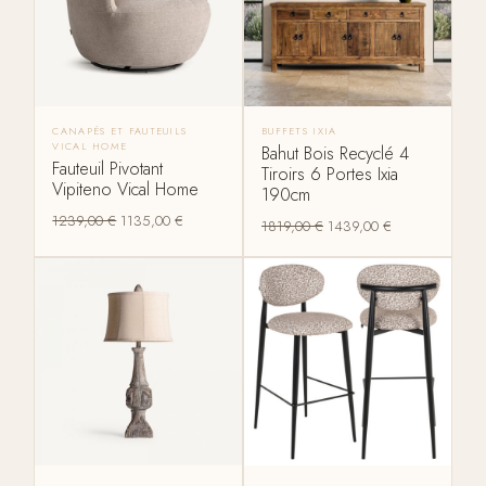
CANAPÉS ET FAUTEUILS
BUFFETS IXIA
VICAL HOME
Bahut Bois Recyclé 4
Fauteuil Pivotant
Tiroirs 6 Portes Ixia
Vipiteno Vical Home
190cm
1239,00
€
1135,00
€
1819,00
€
1439,00
€