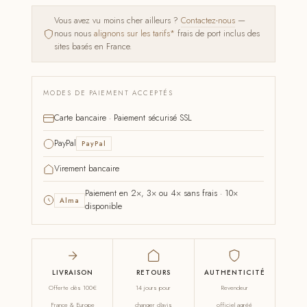
Vous avez vu moins cher ailleurs ?
Contactez-nous
—
nous nous
alignons sur les tarifs*
frais de port inclus des
sites basés en France.
MODES DE PAIEMENT ACCEPTÉS
Carte bancaire · Paiement sécurisé SSL
PayPal
PayPal
Virement bancaire
Paiement en 2×, 3× ou 4× sans frais · 10×
Alma
disponible
LIVRAISON
RETOURS
AUTHENTICITÉ
Offerte dès 100€
14 jours pour
Revendeur
France & Europe
changer d'avis
officiel agréé