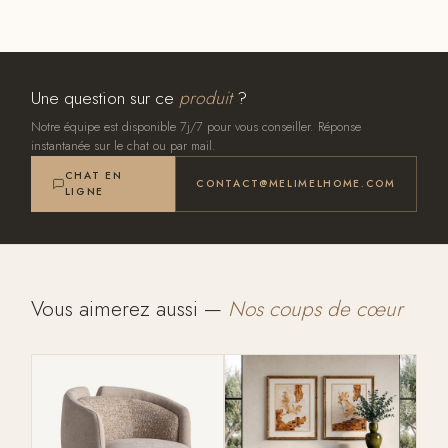
Une question sur ce
produit
?
Notre équipe est disponible 7j/7 pour vous conseiller. Réponse
instantanée sur le chat ou par mail.
CHAT EN
CONTACT@MELIMELHOME.COM
LIGNE
Vous aimerez aussi —
Nos coups de cœur