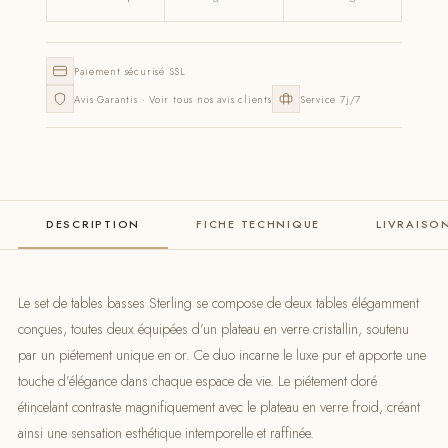
Paiement sécurisé SSL
Avis Garantis · Voir tous nos avis clients
Service 7j/7
DESCRIPTION
FICHE TECHNIQUE
LIVRAISO
Le set de tables basses Sterling se compose de deux tables élégamment
conçues, toutes deux équipées d’un plateau en verre cristallin, soutenu
par un piétement unique en or. Ce duo incarne le luxe pur et apporte une
touche d’élégance dans chaque espace de vie. Le piétement doré
étincelant contraste magnifiquement avec le plateau en verre froid, créant
ainsi une sensation esthétique intemporelle et raffinée.