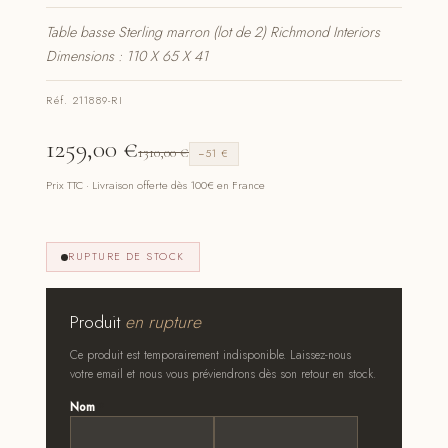
Table basse Sterling marron (lot de 2) Richmond Interiors
Dimensions : 110 X 65 X 41
Réf. 211889-RI
1259,00
€
1310,00
€
−51 €
Prix TTC · Livraison offerte dès 100€ en France
RUPTURE DE STOCK
Produit
en rupture
Ce produit est temporairement indisponible. Laissez-nous
votre email et nous vous préviendrons dès son retour en stock.
Nom
*