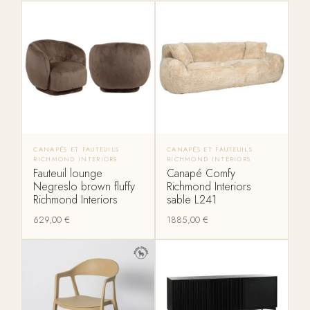
CANAPÉS ET FAUTEUILS
CANAPÉS ET FAUTEUILS
RICHMOND INTERIORS
RICHMOND INTERIORS
Fauteuil lounge
Canapé Comfy
Negreslo brown fluffy
Richmond Interiors
Richmond Interiors
sable L241
629,00
€
1885,00
€