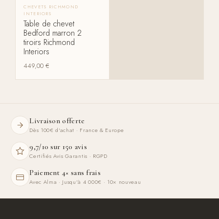
CHEVETS RICHMOND
INTERIORS
Table de chevet
Bedford marron 2
tiroirs Richmond
Interiors
449,00
€
Livraison offerte
Dès 100€ d'achat · France & Europe
9,7/10 sur 150 avis
Certifiés Avis Garantis · RGPD
Paiement 4× sans frais
Avec Alma · Jusqu'à 4 000€ · 10× nouveau