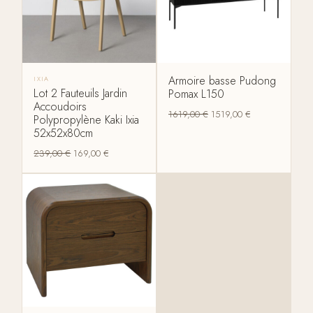
Armoire basse Pudong
IXIA
Lot 2 Fauteuils Jardin
Pomax L150
Accoudoirs
1619,00
€
1519,00
€
Polypropylène Kaki Ixia
52x52x80cm
239,00
€
169,00
€