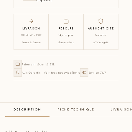
disponible
LIVRAISON
RETOURS
AUTHENTICITÉ
Offerte dès 100€
14 jours pour
Revendeur
France & Europe
changer d'avis
officiel agréé
Paiement sécurisé SSL
Avis Garantis · Voir tous nos avis clients
Service 7j/7
DESCRIPTION
FICHE TECHNIQUE
LIVRAISO