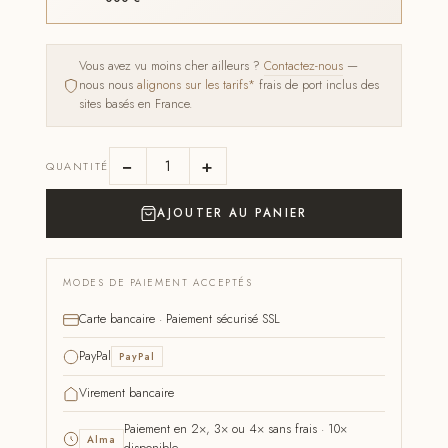
Vous avez vu moins cher ailleurs ?
Contactez-nous
—
nous nous
alignons sur les tarifs*
frais de port inclus des
sites basés en France.
−
+
QUANTITÉ
AJOUTER AU PANIER
MODES DE PAIEMENT ACCEPTÉS
Carte bancaire · Paiement sécurisé SSL
PayPal
PayPal
Virement bancaire
Paiement en 2×, 3× ou 4× sans frais · 10×
Alma