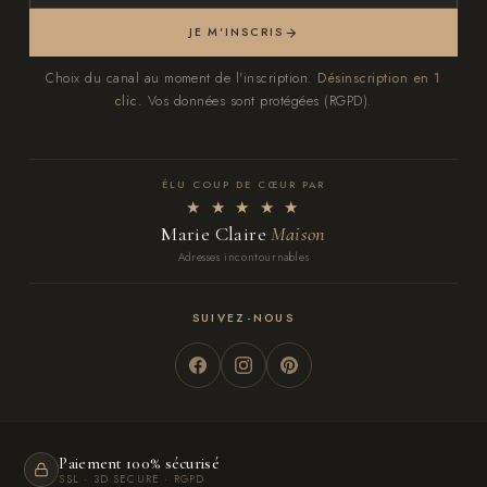
JE M'INSCRIS
Choix du canal au moment de l'inscription.
Désinscription en 1
clic.
Vos données sont protégées (RGPD).
ÉLU COUP DE CŒUR PAR
★ ★ ★ ★ ★
Marie Claire
Maison
Adresses incontournables
SUIVEZ-NOUS
Paiement 100% sécurisé
SSL · 3D SECURE · RGPD