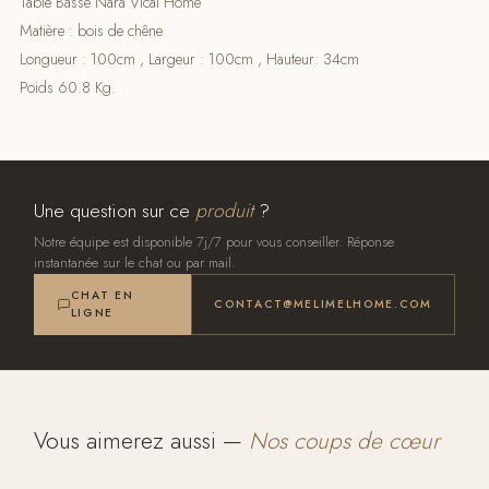
Table Basse Nara Vical Home
Matière : bois de chêne
Longueur : 100cm , Largeur : 100cm , Hauteur: 34cm
Poids 60.8 Kg.
Une question sur ce
produit
?
Notre équipe est disponible 7j/7 pour vous conseiller. Réponse
instantanée sur le chat ou par mail.
CHAT EN
CONTACT@MELIMELHOME.COM
LIGNE
Vous aimerez aussi —
Nos coups de cœur