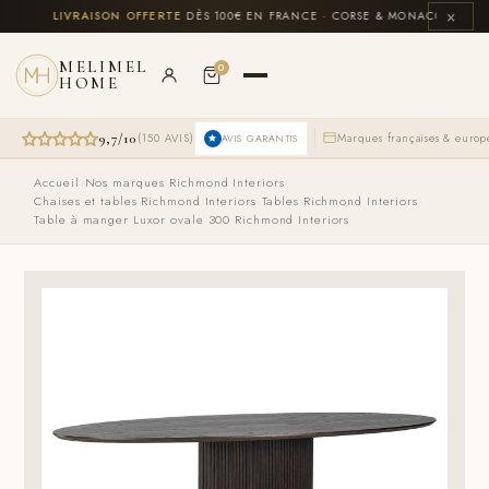
Aller
×
LUS
🚚
LIVRAISON OFFERTE
DÈS 100€ EN FRANCE · CORSE & MONACO INCLUS

au
contenu
MELIMEL
0
HOME
9,7/10
(150 AVIS)
Marques françaises & euro
AVIS GARANTIS
Le
Le
Accueil
›
Nos marques
›
Richmond Interiors
›
prix
prix
Chaises et tables Richmond Interiors
›
Tables Richmond Interiors
›
initial
actuel
Table à manger Luxor ovale 300 Richmond Interiors
était :
est :
1299,00 €.
1099,00 €.