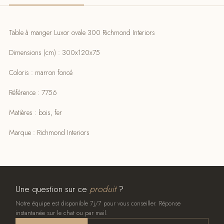
Table à manger Luxor ovale 300 Richmond Interiors
Dimensions (cm) : 300x120x75
Coloris : marron foncé
Référence : 7756
Matières : bois, fer
Marque : Richmond Interiors
Une question sur ce
produit
?
Notre équipe est disponible 7j/7 pour vous conseiller. Réponse
instantanée sur le chat ou par mail.