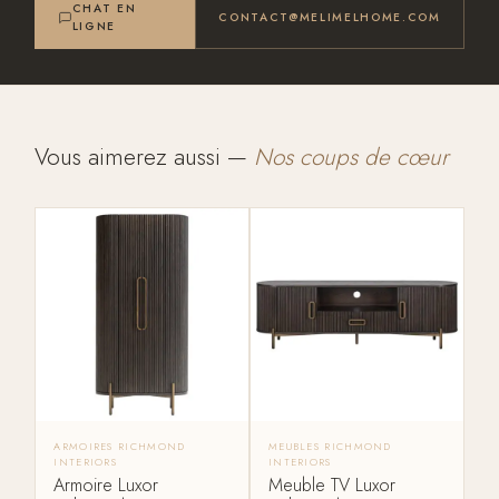
CHAT EN
CONTACT@MELIMELHOME.COM
LIGNE
Vous aimerez aussi —
Nos coups de cœur
ARMOIRES RICHMOND
MEUBLES RICHMOND
INTERIORS
INTERIORS
Armoire Luxor
Meuble TV Luxor