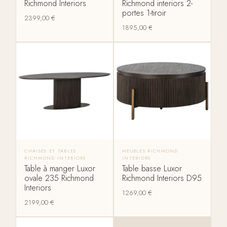
Richmond Interiors
Richmond interiors 2-
portes 1-tiroir
2399,00
€
1895,00
€
CHAISES ET TABLES
MEUBLES RICHMOND
RICHMOND INTERIORS
INTERIORS
Table à manger Luxor
Table basse Luxor
ovale 235 Richmond
Richmond Interiors D95
Interiors
1269,00
€
2199,00
€