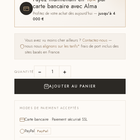
carte bancaire avec Alma
Profitez de votre achat dès aujourd'hui —
jusqu'à 4
000 €
Vous avez vu moins cher ailleurs ?
Contactez-nous
—
nous nous
alignons sur les tarifs*
frais de port inclus des
sites basés en France.
−
+
QUANTITÉ
AJOUTER AU PANIER
MODES DE PAIEMENT ACCEPTÉS
Carte bancaire · Paiement sécurisé SSL
PayPal
PayPal