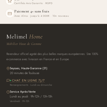
Certifiés Avis Garantis · RGPD
Paiement 4× sans frais
Avec Alma · Jusqu'à 4 000€ · 10× nouveau
Melimel
Home
Mobilier Haut de Gamme
Revendeur officiel agréé des plus belles marques européennes. Site 100%
e-commerce avec livraison en France et en Europe.
Seysses, Haute-Garonne (31)
20 minutes de Toulouse
CHAT EN LIGNE 7J/7
Renseignements · Lundi au dimanche
Service Après-Vente
Lundi au jeudi · 9h-12h / 13h-15h
Vendredi · 9h-12h