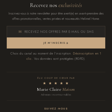
Recevez nos
exclusivités
Inscrivez-vous à notre newsletter pour être averti(e) en avant-première des
offres promotionnelles, ventes privées et nouveautés Melimel Home.
RECEVEZ NOS OFFRES PAR E-MAIL OU SMS
JE M'INSCRIS
Choix du canal au moment de l'inscription.
Désinscription en 1
clic.
Vos données sont protégées (RGPD).
ÉLU COUP DE CŒUR PAR
★ ★ ★ ★ ★
Marie Claire
Maison
Adresses incontournables
SUIVEZ-NOUS