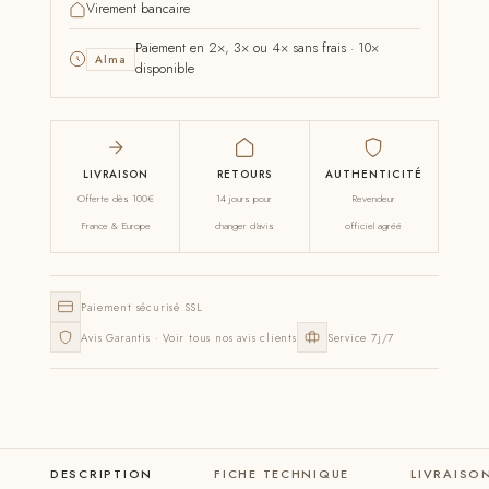
Virement bancaire
Paiement en 2×, 3× ou 4× sans frais · 10×
Alma
disponible
LIVRAISON
RETOURS
AUTHENTICITÉ
Offerte dès 100€
14 jours pour
Revendeur
France & Europe
changer d'avis
officiel agréé
Paiement sécurisé SSL
Avis Garantis · Voir tous nos avis clients
Service 7j/7
DESCRIPTION
FICHE TECHNIQUE
LIVRAISO