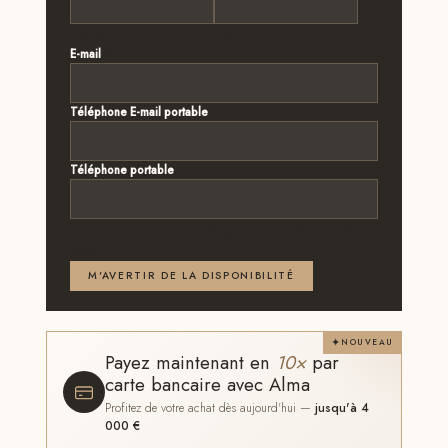
Prénom
Nom
E-mail
*
Téléphone E-mail portable
Téléphone portable
Email ou téléphone — renseignez au moins l'un des
deux
M'AVERTIR DE LA DISPONIBILITÉ
NOUVEAU
Payez maintenant en
10×
par
carte bancaire avec Alma
Profitez de votre achat dès aujourd'hui —
jusqu'à 4
000 €