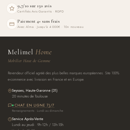
9,7/10 sur 150 avis
Certifiés Avis Garantis · RGPD
Paiement 4× sans frais
Avec Alma · Jusqu'à 4 000€ · 10× nouveau
Melimel
Home
Mobilier Haut de Gamme
Revendeur officiel agréé des plus belles marques européennes. Site 100%
e-commerce avec livraison en France et en Europe.
Seysses, Haute-Garonne (31)
20 minutes de Toulouse
CHAT EN LIGNE 7J/7
Renseignements · Lundi au dimanche
Service Après-Vente
Lundi au jeudi · 9h-12h / 13h-15h