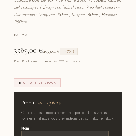
Sculpture bois de teck Vical Home 280cm , couleur naturel,
style ethnique. Fabriqué en bois de teck. Possibilité extérieur
Dimensions : Longueur: 80cm , Largeur: 60cm , Hauteur:
280cm
Réf. 7-VH
3589,00
€
4059,00
€
−470 €
Prix TTC · Livraison offerte dès 100€ en France
RUPTURE DE STOCK
Produit
en rupture
Ce produit est temporairement indisponible. Laissez-nous
votre email et nous vous préviendrons dès son retour en stock.
Nom
*