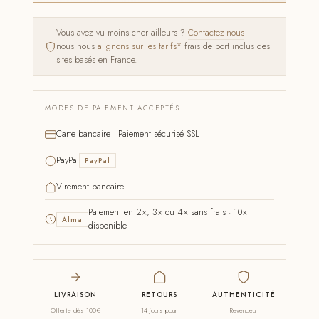
Vous avez vu moins cher ailleurs ?
Contactez-nous
—
nous nous
alignons sur les tarifs*
frais de port inclus des
sites basés en France.
MODES DE PAIEMENT ACCEPTÉS
Carte bancaire · Paiement sécurisé SSL
PayPal
PayPal
Virement bancaire
Paiement en 2×, 3× ou 4× sans frais · 10×
Alma
disponible
LIVRAISON
RETOURS
AUTHENTICITÉ
Offerte dès 100€
14 jours pour
Revendeur