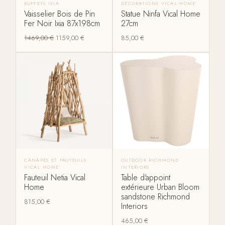
BUFFETS IXIA
DÉCORATIONS VICAL HOME
Vaisselier Bois de Pin
Statue Ninfa Vical Home
Fer Noir Ixia 87x198cm
27cm
1469,00
€
1159,00
€
85,00
€
CANAPÉS ET FAUTEUILS
OUTDOOR RICHMOND
VICAL HOME
INTERIORS
Fauteuil Netia Vical
Table d'appoint
Home
extérieure Urban Bloom
sandstone Richmond
815,00
€
Interiors
465,00
€