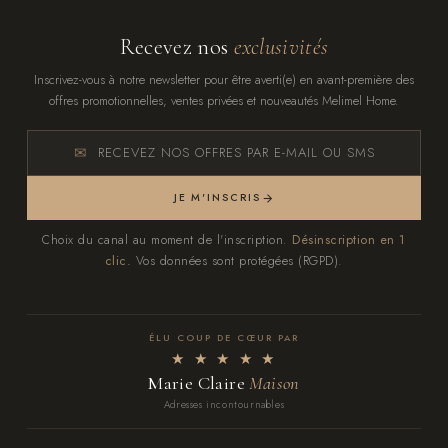
Recevez nos
exclusivités
Inscrivez-vous à notre newsletter pour être averti(e) en avant-première des
offres promotionnelles, ventes privées et nouveautés Melimel Home.
RECEVEZ NOS OFFRES PAR E-MAIL OU SMS
JE M'INSCRIS
Choix du canal au moment de l'inscription.
Désinscription en 1
clic.
Vos données sont protégées (RGPD).
ÉLU COUP DE CŒUR PAR
★ ★ ★ ★ ★
Marie Claire
Maison
Adresses incontournables