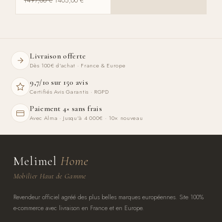
1497,00
€
1405,00
€
Livraison offerte
Dès 100€ d'achat · France & Europe
9,7/10 sur 150 avis
Certifiés Avis Garantis · RGPD
Paiement 4× sans frais
Avec Alma · Jusqu'à 4 000€ · 10× nouveau
Melimel
Home
Mobilier Haut de Gamme
Revendeur officiel agréé des plus belles marques européennes. Site 100%
e-commerce avec livraison en France et en Europe.