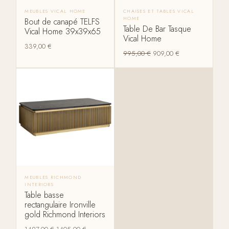
MEUBLES VICAL HOME
CHAISES ET TABLES VICAL
HOME
Bout de canapé TELFS
Table De Bar Tasque
Vical Home 39x39x65
Vical Home
339,00
€
995,00
€
909,00
€
MEUBLES RICHMOND
INTERIORS
Table basse
rectangulaire Ironville
gold Richmond Interiors