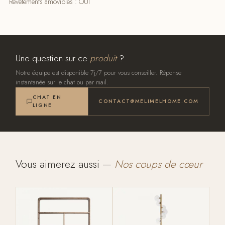
Revêtements amovibles : OUI
Une question sur ce
produit
?
Notre équipe est disponible 7j/7 pour vous conseiller. Réponse
instantanée sur le chat ou par mail.
CHAT EN
CONTACT@MELIMELHOME.COM
LIGNE
Vous aimerez aussi —
Nos coups de cœur