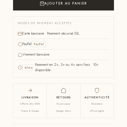
AJOUTER AU PANIER
MODES DE PAIEMENT ACCEPTÉS
Carte bancaire · Paiement sécurisé SSL
PayPal
PayPal
Virement bancaire
Paiement en 2×, 3× ou 4× sans frais · 10×
Alma
disponible
LIVRAISON
RETOURS
AUTHENTICITÉ
Offerte dès 100€
14 jours pour
Revendeur
France & Europe
changer d'avis
officiel agréé