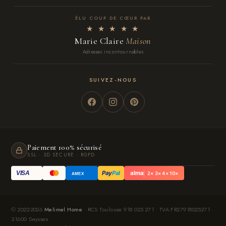
ÉLU COUP DE CŒUR PAR
★ ★ ★ ★ ★
Marie Claire
Maison
Adresses incontournables
SUIVEZ-NOUS
Paiement 100% sécurisé
SSL · 3D SECURE · RGPD
Pay
Pal
alma
VISA
2× 3× 4× 10×
AMEX
© 2022-2026
Melimel Home
· RCS Toulouse 918 025 271 · TVA FR27918025271 ·
31600 Seysses