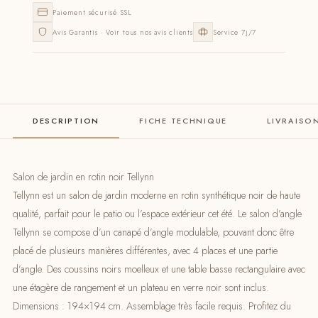
Paiement sécurisé SSL
Avis Garantis · Voir tous nos avis clients
Service 7j/7
DESCRIPTION
FICHE TECHNIQUE
LIVRAISO
Salon de jardin en rotin noir Tellynn
Tellynn est un salon de jardin moderne en rotin synthétique noir de haute
qualité, parfait pour le patio ou l’espace extérieur cet été. Le salon d’angle
Tellynn se compose d’un canapé d’angle modulable, pouvant donc être
placé de plusieurs manières différentes, avec 4 places et une partie
d’angle. Des coussins noirs moelleux et une table basse rectangulaire avec
une étagère de rangement et un plateau en verre noir sont inclus.
Dimensions : 194×194 cm. Assemblage très facile requis. Profitez du