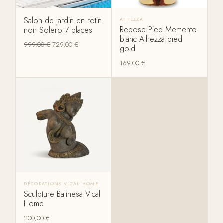
Salon de jardin en rotin
ATHEZZA
Repose Pied Memento
noir Solero 7 places
blanc Athezza pied
999,00
€
729,00
€
gold
169,00
€
DÉCORATIONS VICAL HOME
Sculpture Balinesa Vical
Home
200,00
€