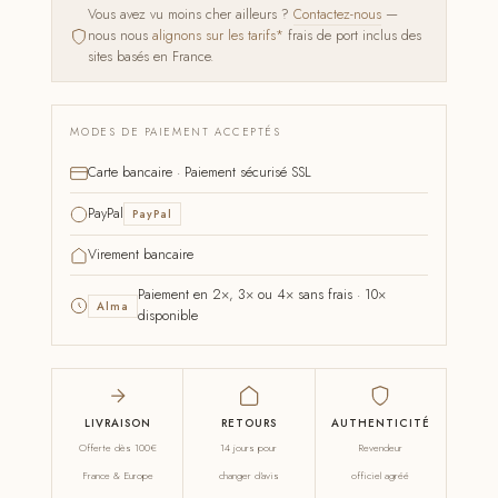
Vous avez vu moins cher ailleurs ?
Contactez-nous
—
nous nous
alignons sur les tarifs*
frais de port inclus des
sites basés en France.
MODES DE PAIEMENT ACCEPTÉS
Carte bancaire · Paiement sécurisé SSL
PayPal
PayPal
Virement bancaire
Paiement en 2×, 3× ou 4× sans frais · 10×
Alma
disponible
LIVRAISON
RETOURS
AUTHENTICITÉ
Offerte dès 100€
14 jours pour
Revendeur
France & Europe
changer d'avis
officiel agréé