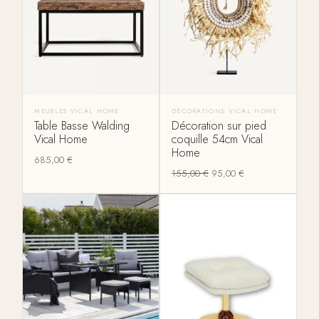
MEUBLES VICAL HOME
DÉCORATIONS VICAL HOME
Table Basse Walding
Décoration sur pied
Vical Home
coquille 54cm Vical
Home
685,00
€
155,00
€
95,00
€