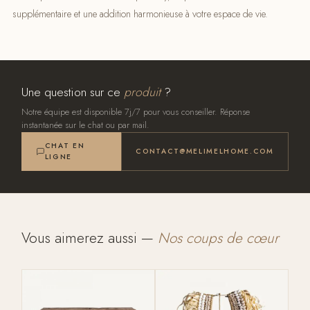
supplémentaire et une addition harmonieuse à votre espace de vie.
Une question sur ce
produit
?
Notre équipe est disponible 7j/7 pour vous conseiller. Réponse
instantanée sur le chat ou par mail.
CHAT EN
CONTACT@MELIMELHOME.COM
LIGNE
Vous aimerez aussi —
Nos coups de cœur