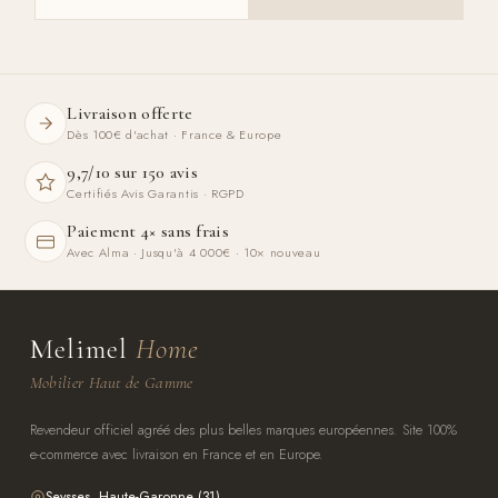
Livraison offerte
Dès 100€ d'achat · France & Europe
9,7/10 sur 150 avis
Certifiés Avis Garantis · RGPD
Paiement 4× sans frais
Avec Alma · Jusqu'à 4 000€ · 10× nouveau
Melimel
Home
Mobilier Haut de Gamme
Revendeur officiel agréé des plus belles marques européennes. Site 100%
e-commerce avec livraison en France et en Europe.
Seysses, Haute-Garonne (31)