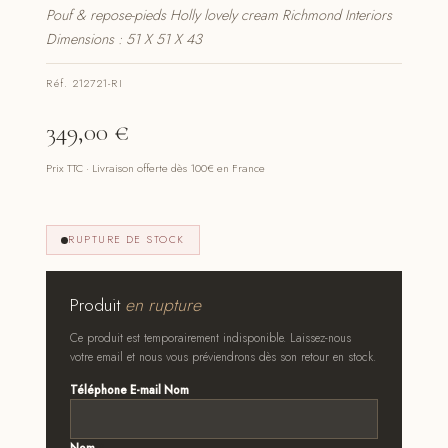
Pouf & repose-pieds Holly lovely cream Richmond Interiors
Dimensions : 51 X 51 X 43
Réf. 212721-RI
349,00
€
Prix TTC · Livraison offerte dès 100€ en France
RUPTURE DE STOCK
Produit
en rupture
Ce produit est temporairement indisponible. Laissez-nous
votre email et nous vous préviendrons dès son retour en stock.
Téléphone E-mail Nom