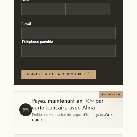
Nom
*
Prénom
Nom
E-mail
*
Téléphone portable
Email ou téléphone — renseignez au moins l'un des
deux
M'AVERTIR DE LA DISPONIBILITÉ
NOUVEAU
Payez maintenant en
10×
par
carte bancaire avec Alma
Profitez de votre achat dès aujourd'hui —
jusqu'à 4
000 €