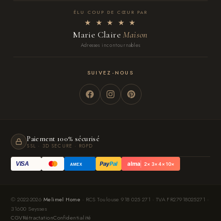
ÉLU COUP DE CŒUR PAR
★ ★ ★ ★ ★
Marie Claire
Maison
Adresses incontournables
SUIVEZ-NOUS
Paiement 100% sécurisé
SSL · 3D SECURE · RGPD
Pay
Pal
alma
VISA
2× 3× 4× 10×
AMEX
© 2022-2026
Melimel Home
· RCS Toulouse 918 025 271 · TVA FR27918025271 ·
31600 Seysses
CGV
Rétractation
Confidentialité