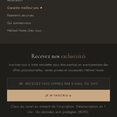
Rétractation
Garantie meilleur prix
Paiements sécurisés
Qui sommes-nous
Melimel Home chez vous
Recevez nos
exclusivités
Inscrivez-vous à notre newsletter pour être averti(e) en avant-première des
offres promotionnelles, ventes privées et nouveautés Melimel Home.
RECEVEZ NOS OFFRES PAR E-MAIL OU SMS
JE M'INSCRIS
Choix du canal au moment de l'inscription.
Désinscription en 1
clic.
Vos données sont protégées (RGPD).