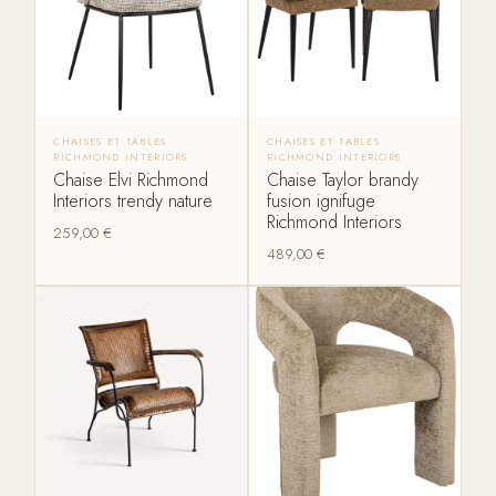
CHAISES ET TABLES
CHAISES ET TABLES
RICHMOND INTERIORS
RICHMOND INTERIORS
Chaise Elvi Richmond
Chaise Taylor brandy
Interiors trendy nature
fusion ignifuge
Richmond Interiors
259,00
€
489,00
€