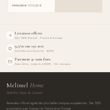
1995,00
€
1919,00
€
Livraison offerte
Dès 100€ d'achat · France & Europe
9,7/10 sur 150 avis
Certifiés Avis Garantis · RGPD
Paiement 4× sans frais
Avec Alma · Jusqu'à 4 000€ · 10× nouveau
Melimel
Home
Mobilier Haut de Gamme
Revendeur officiel agréé des plus belles marques européennes. Site 100%
e-commerce avec livraison en France et en Europe.