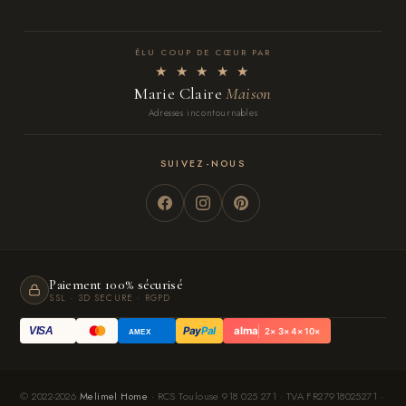
ÉLU COUP DE CŒUR PAR
★ ★ ★ ★ ★
Marie Claire
Maison
Adresses incontournables
SUIVEZ-NOUS
Paiement 100% sécurisé
SSL · 3D SECURE · RGPD
Pay
Pal
alma
VISA
2× 3× 4× 10×
AMEX
© 2022-2026
Melimel Home
· RCS Toulouse 918 025 271 · TVA FR27918025271 ·