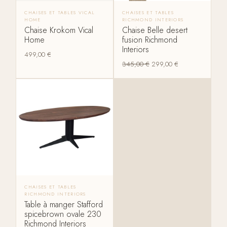
CHAISES ET TABLES VICAL
CHAISES ET TABLES
HOME
RICHMOND INTERIORS
Chaise Krokom Vical
Chaise Belle desert
Home
fusion Richmond
Interiors
499,00
€
345,00
€
299,00
€
CHAISES ET TABLES
RICHMOND INTERIORS
Table à manger Stafford
spicebrown ovale 230
Richmond Interiors