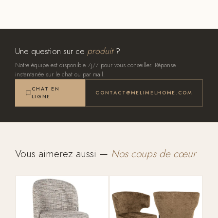
Une question sur ce
produit
?
Notre équipe est disponible 7j/7 pour vous conseiller. Réponse
instantanée sur le chat ou par mail.
CHAT EN
CONTACT@MELIMELHOME.COM
LIGNE
Vous aimerez aussi —
Nos coups de cœur