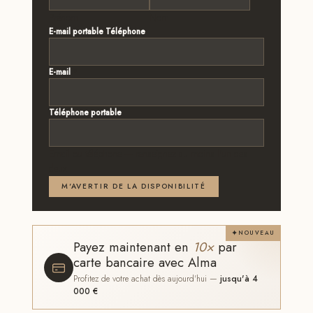
Prénom
Nom
E-mail portable Téléphone
E-mail
*
Téléphone portable
Email ou téléphone — renseignez au moins l'un des
deux
M'AVERTIR DE LA DISPONIBILITÉ
NOUVEAU
Payez maintenant en
10×
par
carte bancaire avec Alma
Profitez de votre achat dès aujourd'hui —
jusqu'à 4
000 €