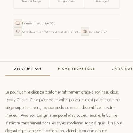
France & Europe
changer d'avis
officiel agréé
Paiement sécurisé SSL
Avis Garantis · Voir tous nos avis clients
Service 7j/7
DESCRIPTION
FICHE TECHNIQUE
LIVRAISO
Le pouf Camile dégage confort et raffinement grâce à son tissu doux
Lovely Cream. Cette pièce de mobilier polyvalente est parfaite comme
siège supplémentaire, repose-pieds ou accent décoratif dans votre
intérieur. Avec son design intemporel et sa couleur neutre, le Camile
s’intègre parfaitement dans les styles modernes et classiques. Un ajout
élégant et pratique pour votre salon, chambre ou coin détente.