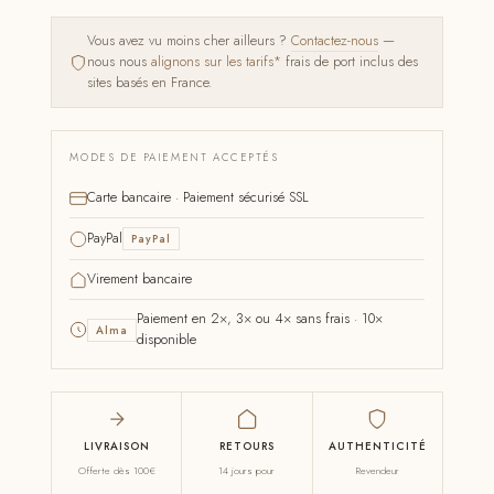
Vous avez vu moins cher ailleurs ?
Contactez-nous
—
nous nous
alignons sur les tarifs*
frais de port inclus des
sites basés en France.
MODES DE PAIEMENT ACCEPTÉS
Carte bancaire · Paiement sécurisé SSL
PayPal
PayPal
Virement bancaire
Paiement en 2×, 3× ou 4× sans frais · 10×
Alma
disponible
LIVRAISON
RETOURS
AUTHENTICITÉ
Offerte dès 100€
14 jours pour
Revendeur