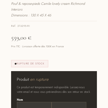
Pouf & repose-pieds Camile lovely cream Richmond
Interiors
Dimensions : 130 X 45 X 46
Réf. 213295-RI
559,00
€
Prix TTC · Livraison offerte dès 100€ en France
RUPTURE DE STOCK
Produit
en rupture
Ce produit est temporairement indisponible. Laissez-nous
votre email et nous vous préviendrons dès son retour en stock.
Nom
*