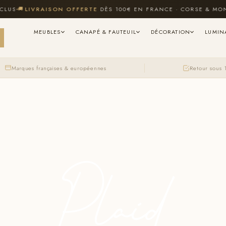

LIVRAISON OFFERTE
DÈS 100€ EN FRANCE · CORSE & MONACO 
MEUBLES
CANAPÉ & FAUTEUIL
DÉCORATION
LUMIN
Marques françaises & européennes
Retour sous 
Plaid