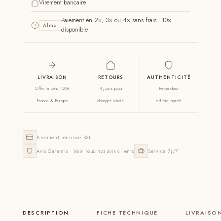
Virement bancaire
Paiement en 2×, 3× ou 4× sans frais · 10×
Alma
disponible
LIVRAISON
RETOURS
AUTHENTICITÉ
Offerte dès 100€
14 jours pour
Revendeur
France & Europe
changer d'avis
officiel agréé
Paiement sécurisé SSL
Avis Garantis · Voir tous nos avis clients
Service 7j/7
DESCRIPTION
FICHE TECHNIQUE
LIVRAISO