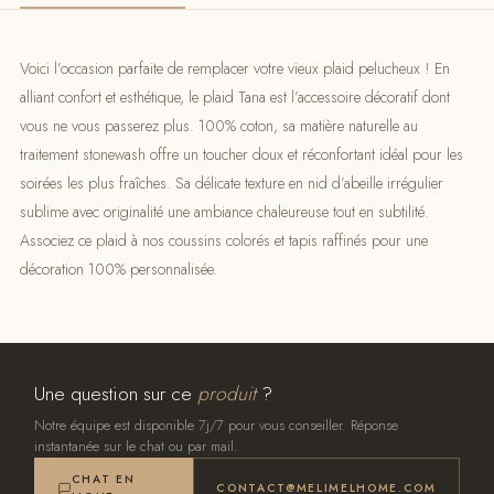
Voici l’occasion parfaite de remplacer votre vieux plaid pelucheux ! En
alliant confort et esthétique, le plaid Tana est l’accessoire décoratif dont
vous ne vous passerez plus. 100% coton, sa matière naturelle au
traitement stonewash offre un toucher doux et réconfortant idéal pour les
soirées les plus fraîches. Sa délicate texture en nid d’abeille irrégulier
sublime avec originalité une ambiance chaleureuse tout en subtilité.
Associez ce plaid à nos coussins colorés et tapis raffinés pour une
décoration 100% personnalisée.
Une question sur ce
produit
?
Notre équipe est disponible 7j/7 pour vous conseiller. Réponse
instantanée sur le chat ou par mail.
CHAT EN
CONTACT@MELIMELHOME.COM