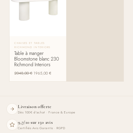
CHAISES ET TABLES
RICHMOND INTERIORS
Table à manger
Bloomstone blanc 230
Richmond Interiors
2048,00
€
1965,00
€
Livraison offerte
Dès 100€ d'achat · France & Europe
9,7/10 sur 150 avis
Certifiés Avis Garantis · RGPD