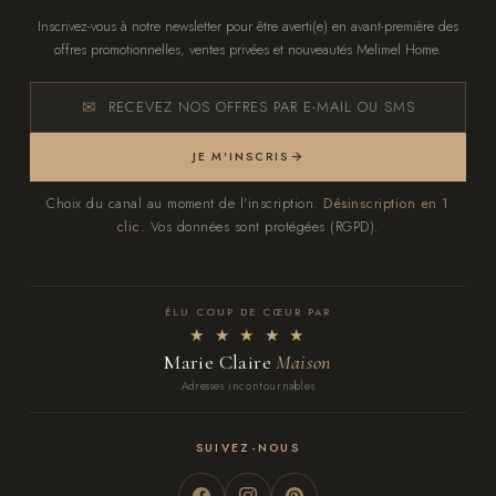
Inscrivez-vous à notre newsletter pour être averti(e) en avant-première des
offres promotionnelles, ventes privées et nouveautés Melimel Home.
RECEVEZ NOS OFFRES PAR E-MAIL OU SMS
JE M'INSCRIS
Choix du canal au moment de l'inscription.
Désinscription en 1
clic.
Vos données sont protégées (RGPD).
ÉLU COUP DE CŒUR PAR
★ ★ ★ ★ ★
Marie Claire
Maison
Adresses incontournables
SUIVEZ-NOUS