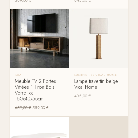
389,00
€
845,00
€
IXIA
LUMINAIRES VICAL HOME
Meuble TV 2 Portes
Lampe travertin beige
Vitrées 1 Tiroir Bois
Vical Home
Verre Ixia
435,00
€
150x40x55cm
659,00
€
559,00
€