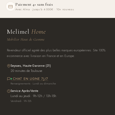
Paiement 4× sans frais
Avec Alma · Jusqu'à 4 000€ · 10× nouveau
Melimel
Home
Mobilier Haut de Gamme
Revendeur officiel agréé des plus belles marques européennes. Site 100%
e-commerce avec livraison en France et en Europe.
Seysses, Haute-Garonne (31)
20 minutes de Toulouse
CHAT EN LIGNE 7J/7
Renseignements · Lundi au dimanche
Service Après-Vente
Lundi au jeudi · 9h-12h / 13h-15h
Vendredi · 9h-12h