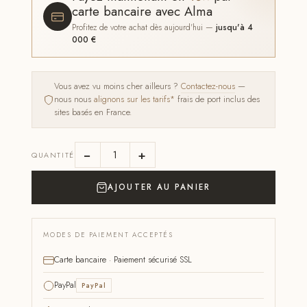
carte bancaire avec Alma
Profitez de votre achat dès aujourd'hui —
jusqu'à 4
000 €
Vous avez vu moins cher ailleurs ?
Contactez-nous
—
nous nous
alignons sur les tarifs*
frais de port inclus des
sites basés en France.
−
+
QUANTITÉ
AJOUTER AU PANIER
MODES DE PAIEMENT ACCEPTÉS
Carte bancaire · Paiement sécurisé SSL
PayPal
PayPal