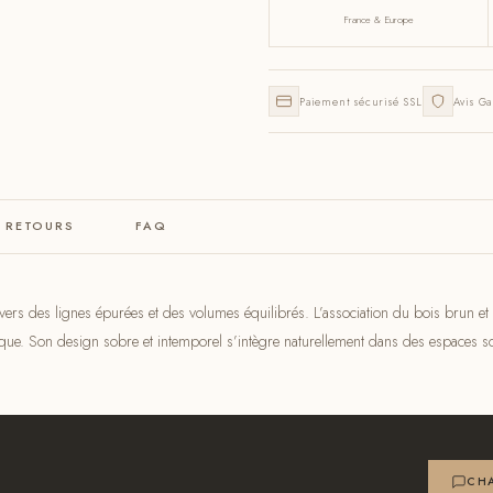
France & Europe
Paiement sécurisé SSL
Avis Ga
& RETOURS
FAQ
ers des lignes épurées et des volumes équilibrés. L’association du bois brun et 
tique. Son design sobre et intemporel s’intègre naturellement dans des espaces s
CHA