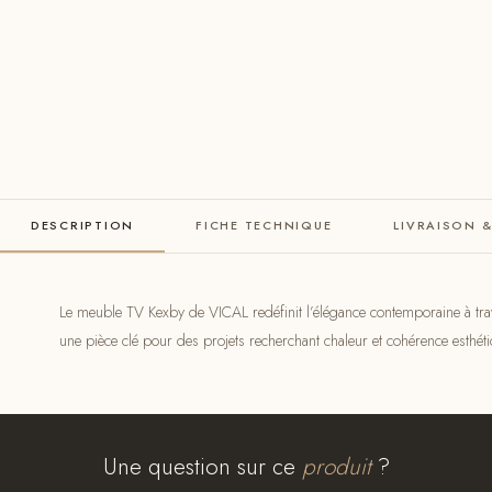
DESCRIPTION
FICHE TECHNIQUE
LIVRAISON 
Le meuble TV Kexby de VICAL redéfinit l’élégance contemporaine à trav
une pièce clé pour des projets recherchant chaleur et cohérence esthé
Une question sur ce
produit
?