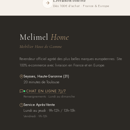
Livraison offerte
Dès 100€ d'achat · France & Europe
Melimel
Home
Mobilier Haut de Gamme
Revendeur officiel agréé des plus belles marques européennes. Site
100% e-commerce avec livraison en France et en Europe.
Seysses, Haute-Garonne (31)
20 minutes de Toulouse
CHAT EN LIGNE 7J/7
Renseignements · Lundi au dimanche
Service Après-Vente
Lundi au jeudi · 9h-12h / 13h-15h
Vendredi · 9h-12h