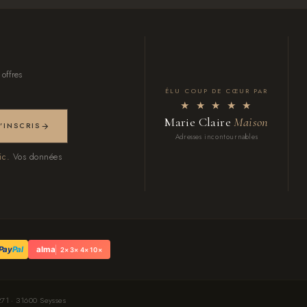
 offres
ÉLU COUP DE CŒUR PAR
★ ★ ★ ★ ★
Marie Claire
Maison
M'INSCRIS
Adresses incontournables
ic.
Vos données
Pay
Pal
alma
2× 3× 4× 10×
71 · 31600 Seysses