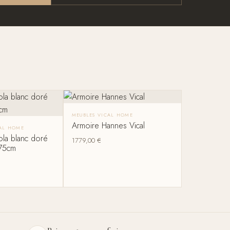
MEUBLES VICAL HOME
Armoire Hannes Vical
CAL HOME
ola blanc doré
1779,00
€
175cm