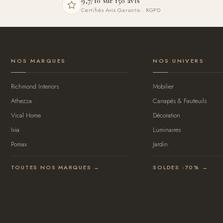
9,7/10 sur 150 avis
Certifiés Avis Garantis · RGPD
NOS MARQUES
NOS UNIVERS
Richmond Interiors
Mobilier
Athezza
Canapés & Fauteuils
Vical Home
Décoration
Ixia
Luminaires
Pomax
Jardin
TOUTES NOS MARQUES →
SOLDES -70% →