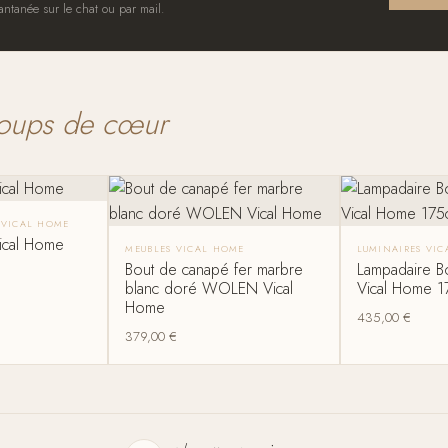
antanée sur le chat ou par mail.
oups de cœur
S VICAL HOME
Vical Home
MEUBLES VICAL HOME
LUMINAIRES VI
Bout de canapé fer marbre
Lampadaire B
blanc doré WOLEN Vical
Vical Home 
Home
435,00
€
379,00
€