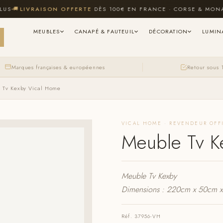

LIVRAISON OFFERTE
DÈS 100€ EN FRANCE · CORSE & MONACO 
MEUBLES
CANAPÉ & FAUTEUIL
DÉCORATION
LUMIN
Marques françaises & européennes
Retour sous 
 Tv Kexby Vical Home
VICAL HOME · REVENDEUR OFF
Meuble Tv K
Meuble Tv Kexby
Dimensions : 220cm x 50cm 
Réf. 37956-VH