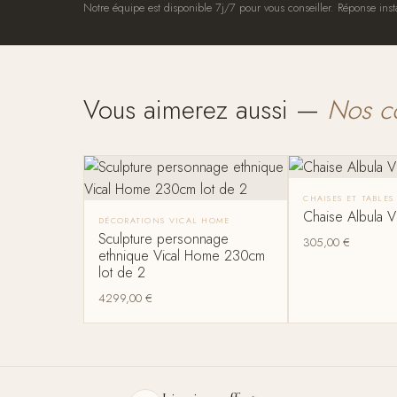
Notre équipe est disponible 7j/7 pour vous conseiller. Réponse inst
Vous aimerez aussi —
Nos c
CHAISES ET TABLE
Chaise Albula 
DÉCORATIONS VICAL HOME
Sculpture personnage
305,00
€
ethnique Vical Home 230cm
lot de 2
4299,00
€