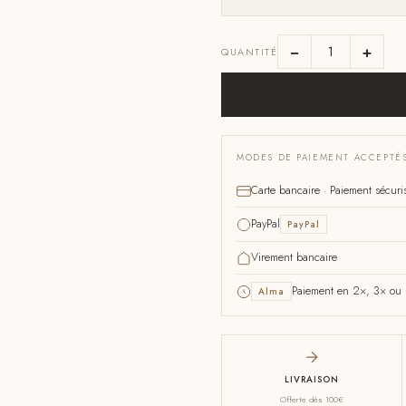
−
+
QUANTITÉ
MODES DE PAIEMENT ACCEPTÉ
Carte bancaire · Paiement sécuri
PayPal
PayPal
Virement bancaire
Paiement en 2×, 3× ou 4
Alma
LIVRAISON
Offerte dès 100€