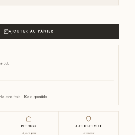
AJOUTER AU PANIER
S
sé SSL
× sans frais · 10× disponible
RETOURS
AUTHENTICITÉ
14 jours pour
Revendeur