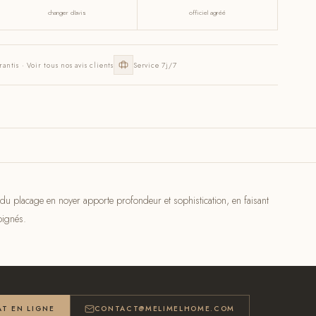
changer d'avis
officiel agréé
rantis · Voir tous nos avis clients
Service 7j/7
du placage en noyer apporte profondeur et sophistication, en faisant
oignés.
T EN LIGNE
CONTACT@MELIMELHOME.COM