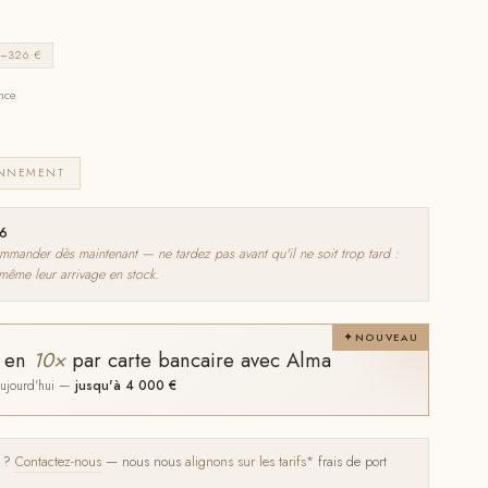
−326 €
ance
ONNEMENT
26
nder dès maintenant — ne tardez pas avant qu'il ne soit trop tard :
 même leur arrivage en stock.
NOUVEAU
t en
10×
par carte bancaire avec Alma
 aujourd'hui —
jusqu'à 4 000 €
s ?
Contactez-nous
— nous nous
alignons sur les tarifs*
frais de port