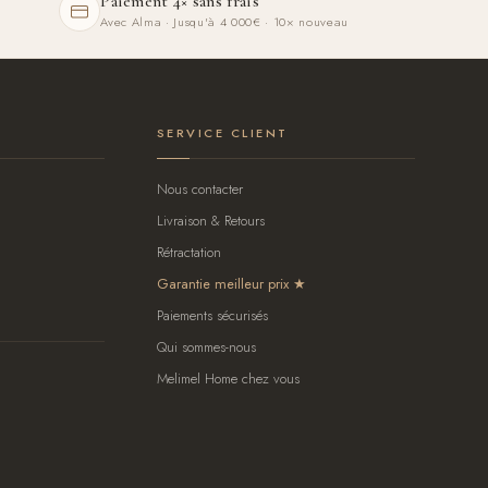
Paiement 4× sans frais
Avec Alma · Jusqu'à 4 000€ · 10× nouveau
SERVICE CLIENT
Nous contacter
Livraison & Retours
Rétractation
Garantie meilleur prix
Paiements sécurisés
Qui sommes-nous
Melimel Home chez vous