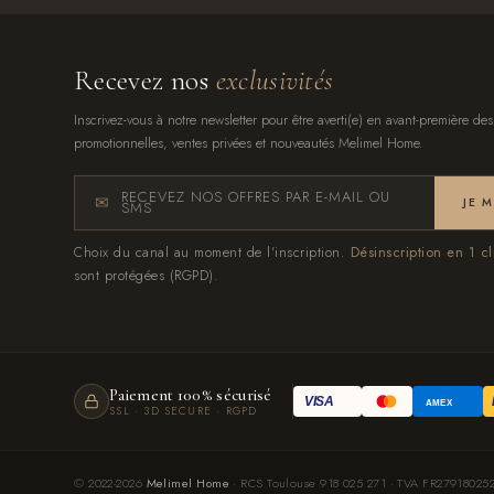
Recevez nos
exclusivités
Inscrivez-vous à notre newsletter pour être averti(e) en avant-première des
promotionnelles, ventes privées et nouveautés Melimel Home.
RECEVEZ NOS OFFRES PAR E-MAIL OU
JE 
SMS
Choix du canal au moment de l'inscription.
Désinscription en 1 cl
sont protégées (RGPD).
Paiement 100% sécurisé
VISA
AMEX
SSL · 3D SECURE · RGPD
© 2022-2026
Melimel Home
· RCS Toulouse 918 025 271 · TVA FR279180252