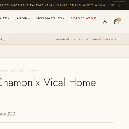
×
 INCLUS
💳
PAIEMENT
4× SANS FRAIS AVEC ALMA
· 10× CB JUSQU'
AIRE
JARDIN
NOS MARQUES
SOLDES −70%
0
14 jours
Richmond Interiors
Vical Home
Athezza
Ixia
·
·
·
ICIEL MELIMEL HOME
Chamonix Vical Home
ome 220