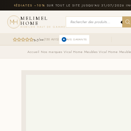
Aller
IMMÉDIATES −10%
SUR TOUT LE SITE JUSQU'AU 31/07/2026 INCLUS
au
contenu
MELIMEL
Recherche
HOME
de
produits
MOBILIER HAUT DE GAMME
9,7/10
(150 AVIS)
AVIS GARANTIS
Accueil
›
Nos marques
›
Vical Home
›
Meubles Vical Home
›
Meuble