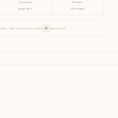
14 jours pour
Revendeur
changer d'avis
officiel agréé
rantis · Voir tous nos avis clients
Service 7j/7