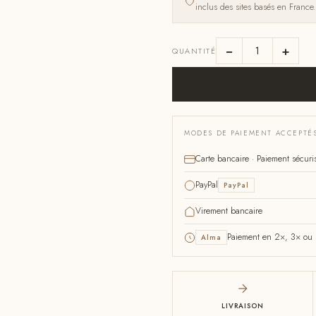
inclus des sites basés en France.
−
+
QUANTITÉ
MODES DE PAIEMENT ACCEPTÉ
Carte bancaire · Paiement sécuri
PayPal
PayPal
Virement bancaire
Paiement en 2×, 3× ou 4
Alma
LIVRAISON