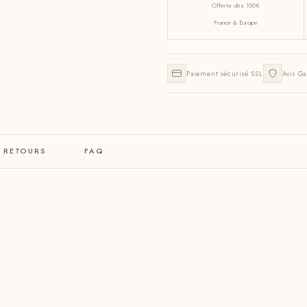
Offerte dès 100€
France & Europe
Paiement sécurisé SSL
Avis Ga
& RETOURS
FAQ