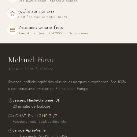
Dès 100€ d'achat · France & Europe
9,7/10 sur 150 avis
Certifiés Avis Garantis · RGPD
Paiement 4× sans frais
Avec Alma · Jusqu'à 4 000€ · 10× nouveau
Melimel
Home
Mobilier Haut de Gamme
Revendeur officiel agréé des plus belles marques européennes. Site 100%
e-commerce avec livraison en France et en Europe.
Seysses, Haute-Garonne (31)
20 minutes de Toulouse
CHAT EN LIGNE 7J/7
Renseignements · Lundi au dimanche
Service Après-Vente
Lundi au jeudi · 9h-12h / 13h-15h