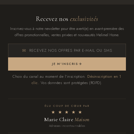
Recevez nos
exclusivités
Inscrivez-vous à notre newsletter pour être averti(e) en avant-première des
offres promotionnelles, ventes privées et nouveautés Melimel Home.
RECEVEZ NOS OFFRES PAR E-MAIL OU SMS
JE M'INSCRIS
Choix du canal au moment de l'inscription.
Désinscription en 1
clic.
Vos données sont protégées (RGPD).
ÉLU COUP DE CŒUR PAR
★ ★ ★ ★ ★
Marie Claire
Maison
Adresses incontournables