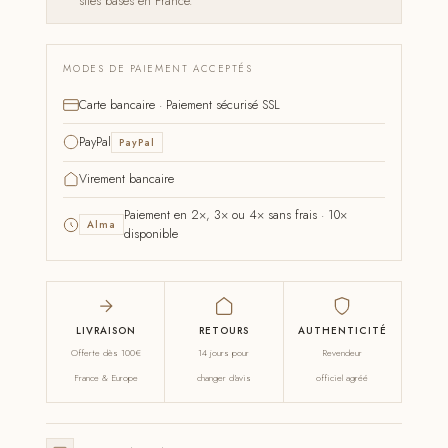
sites basés en France.
MODES DE PAIEMENT ACCEPTÉS
Carte bancaire · Paiement sécurisé SSL
PayPal
PayPal
Virement bancaire
Paiement en 2×, 3× ou 4× sans frais · 10×
Alma
disponible
LIVRAISON
RETOURS
AUTHENTICITÉ
Offerte dès 100€
14 jours pour
Revendeur
France & Europe
changer d'avis
officiel agréé