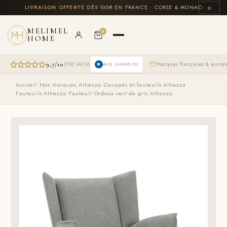
Aller
×
US
🚚
LIVRAISON OFFERTE
DÈS 100€ EN FRANCE · CORSE & MONACO INCLUS

au
contenu
MELIMEL
0
HOME
9,7/10
(150 AVIS)
Marques françaises & euro
AVIS GARANTIS
Accueil
›
Nos marques
›
Athezza
›
Canapés et fauteuils Athezza
›
Fauteuils Athezza
›
Fauteuil Ordesa vert de gris Athezza