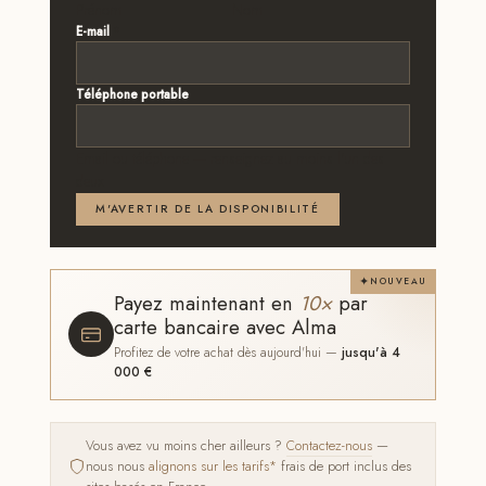
Prénom
Nom
E-mail
*
Téléphone portable
Email ou téléphone — renseignez au moins l'un des
deux
M'AVERTIR DE LA DISPONIBILITÉ
NOUVEAU
Payez maintenant en
10×
par
carte bancaire avec Alma
Profitez de votre achat dès aujourd'hui —
jusqu'à 4
000 €
Vous avez vu moins cher ailleurs ?
Contactez-nous
—
nous nous
alignons sur les tarifs*
frais de port inclus des