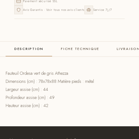
Paiement sécurisé SSL
Avis Garantis · Voir tous nos avis clients
Service 7j/7
DESCRIPTION
FICHE TECHNIQUE
LIVRAISO
Fauteuil Ordesa vert de gris Athezza
Dimensions (cm) : 78x78x88 Matière pieds : métal
Largeur assise (cm) : 44
Profondeur assise (cm) : 49
Hauteur assise (cm) : 42