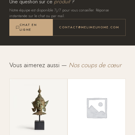
Une question sur ce
produit
?
Notre équipe est disponible 7j/7 pour vous conseiller. Réponse
instantanée sur le chat ou par mail.
CHAT EN
CONTACT@MELIMELHOME.COM
LIGNE
Vous aimerez aussi —
Nos coups de cœur