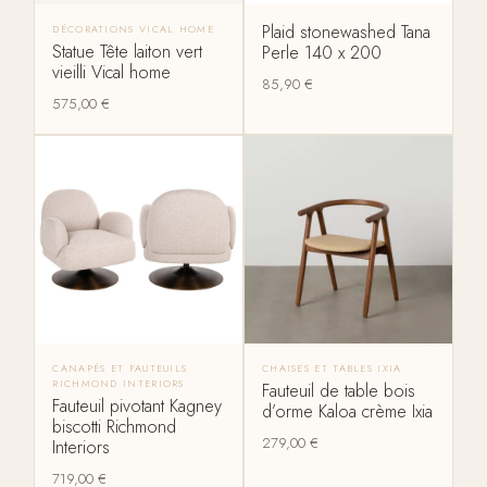
Plaid stonewashed Tana
DÉCORATIONS VICAL HOME
Statue Tête laiton vert
Perle 140 x 200
vieilli Vical home
85,90
€
575,00
€
CANAPÉS ET FAUTEUILS
CHAISES ET TABLES IXIA
RICHMOND INTERIORS
Fauteuil de table bois
Fauteuil pivotant Kagney
d’orme Kaloa crème Ixia
biscotti Richmond
279,00
€
Interiors
719,00
€