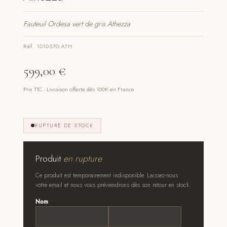
Fauteuil Ordesa vert de gris Athezza
Réf. 1010570-ATH
599,00
€
Prix TTC · Livraison offerte dès 100€ en France
RUPTURE DE STOCK
Produit
en rupture
Ce produit est temporairement indisponible. Laissez-nous
votre email et nous vous préviendrons dès son retour en stock.
Nom
*