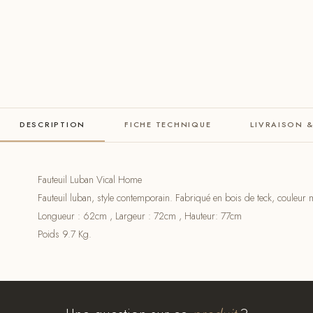
DESCRIPTION
FICHE TECHNIQUE
LIVRAISON 
Fauteuil Luban Vical Home
Fauteuil luban, style contemporain. Fabriqué en bois de teck, couleur 
Longueur : 62cm , Largeur : 72cm , Hauteur: 77cm
Poids 9.7 Kg.