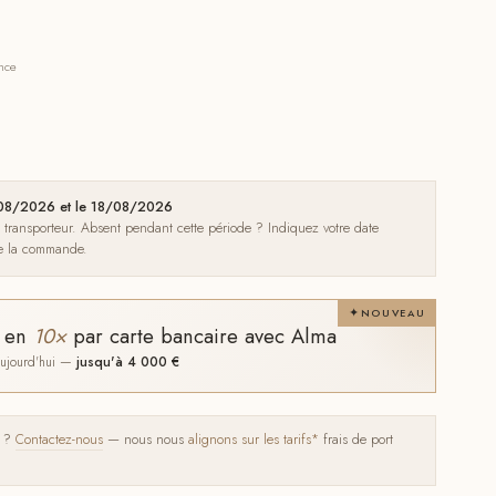
ance
1/08/2026 et le 18/08/2026
e transporteur. Absent pendant cette période ? Indiquez votre date
de la commande.
NOUVEAU
t en
10×
par carte bancaire avec Alma
 aujourd'hui —
jusqu'à 4 000 €
s ?
Contactez-nous
— nous nous
alignons sur les tarifs*
frais de port