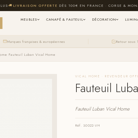

LIVRAISON OFFERTE
DÈS 100€ EN FRANCE · CORSE & MONACO 
MEUBLES
CANAPÉ & FAUTEUIL
DÉCORATION
LUMIN
Marques françaises & européennes
Retour sous 
Home
›
Fauteuil Luban Vical Home
VICAL HOME · REVENDEUR OFF
Fauteuil Lub
Fauteuil Luban Vical Home
Réf. 30022-VH