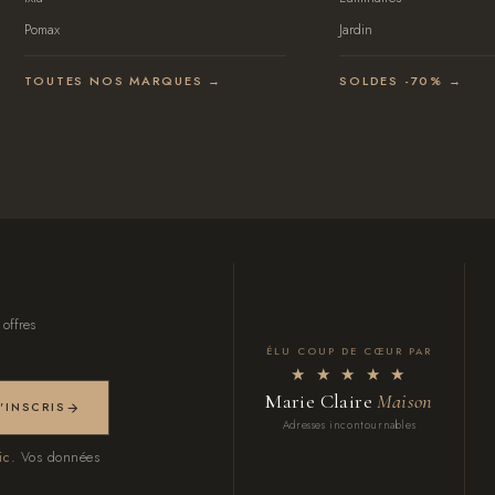
Pomax
Jardin
TOUTES NOS MARQUES →
SOLDES -70% →
 offres
ÉLU COUP DE CŒUR PAR
★ ★ ★ ★ ★
Marie Claire
Maison
M'INSCRIS
Adresses incontournables
ic.
Vos données