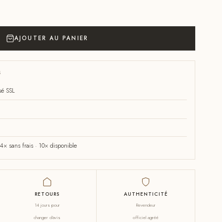
AJOUTER AU PANIER
S
sé SSL
× sans frais · 10× disponible
RETOURS
AUTHENTICITÉ
14 jours pour
Revendeur
changer d'avis
officiel agréé