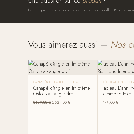
Une question sur ce
produit
?
Notre équipe est disponible 7j/7 pour vous conseiller. Réponse inst
Vous aimerez aussi —
Nos c
CANAPÉS ET FAUTEUILS IXIA
DÉCORATION RICH
Canapé d'angle en lin crème
Tableau Danni n
Oslo Ixia - angle droit
Richmond Interi
3199,00
€
2629,00
€
449,00
€