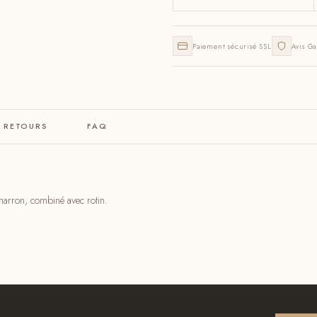
Paiement sécurisé SSL
Avis Ga
& RETOURS
FAQ
marron, combiné avec rotin.