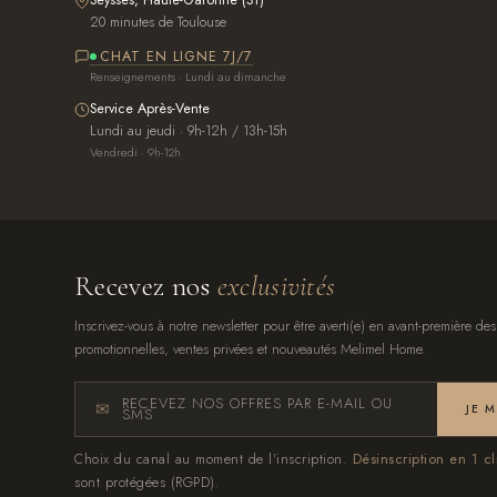
Seysses, Haute-Garonne (31)
20 minutes de Toulouse
CHAT EN LIGNE 7J/7
Renseignements · Lundi au dimanche
Service Après-Vente
Lundi au jeudi · 9h-12h / 13h-15h
Vendredi · 9h-12h
Recevez nos
exclusivités
Inscrivez-vous à notre newsletter pour être averti(e) en avant-première des
promotionnelles, ventes privées et nouveautés Melimel Home.
RECEVEZ NOS OFFRES PAR E-MAIL OU
JE 
SMS
Choix du canal au moment de l'inscription.
Désinscription en 1 cl
sont protégées (RGPD).