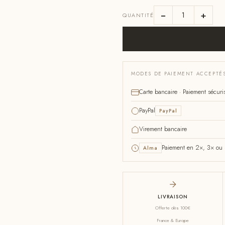
−
+
QUANTITÉ
MODES DE PAIEMENT ACCEPTÉ
Carte bancaire · Paiement sécuri
PayPal
PayPal
Virement bancaire
Paiement en 2×, 3× ou 4
Alma
LIVRAISON
Offerte dès 100€
France & Europe