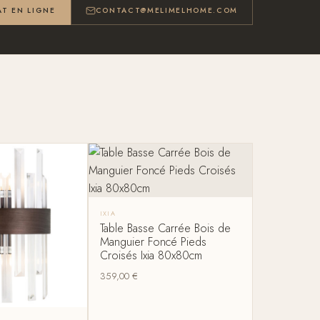
T EN LIGNE
CONTACT@MELIMELHOME.COM
IXIA
Table Basse Carrée Bois de
Manguier Foncé Pieds
Croisés Ixia 80x80cm
359,00
€