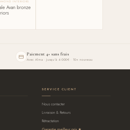
CHMOND INTERIORS
ale Avan bronze
riors
Paiement 4× sans frais
Avec Alma · Jusqu'à 4 000€ · 10× nouveau
SERVICE CLIENT
Nous contacter
Livraison & Retours
Rétractation
Garantie meilleur prix