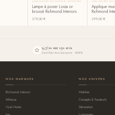
LUMINAIRES RICHMOND INTERIORS
LUMINAIRES RI
Lampe à poser Loiza or
Applique mur
brossé Richmond Interiors
Richmond Inte
379,00
€
299,00
€
9,7/10 sur 150 avis
Certifiés Avis Garantis · RGPD
NOS MARQUES
NOS UNIVERS
Richmond Interiors
Mobilier
Athezza
Canapés & Fauteuils
Vical Home
Décoration
Ixia
Luminaires