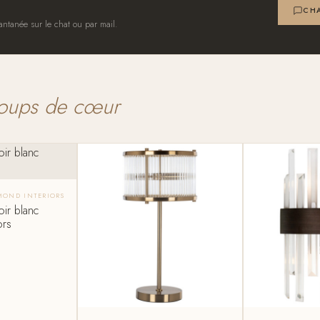
CHA
antanée sur le chat ou par mail.
oups de cœur
MOND INTERIORS
oir blanc
ors