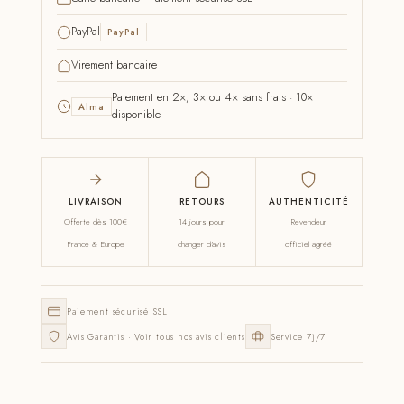
PayPal
PayPal
Virement bancaire
Paiement en 2×, 3× ou 4× sans frais · 10×
Alma
disponible
LIVRAISON
RETOURS
AUTHENTICITÉ
Offerte dès 100€
14 jours pour
Revendeur
France & Europe
changer d'avis
officiel agréé
Paiement sécurisé SSL
Avis Garantis · Voir tous nos avis clients
Service 7j/7