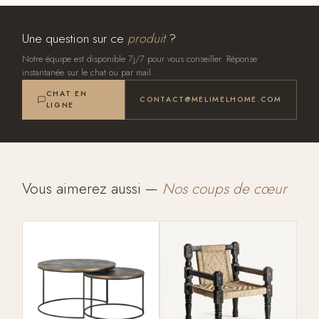
Une question sur ce
produit
?
Notre équipe est disponible 7j/7 pour vous conseiller. Réponse
instantanée sur le chat ou par mail.
CHAT EN
CONTACT@MELIMELHOME.COM
LIGNE
Vous aimerez aussi —
Nos coups de cœur