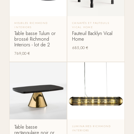
MEUBLES RICHMOND
CANAPÉS ET FAUTEUILS
INTERIORS
VICAL HOME
Table basse Tulum or
Fauteuil Backlyn Vical
brossé Richmond
Home
Interiors - lot de 2
685,00
€
769,00
€
Table basse
LUMINAIRES RICHMOND
INTERIORS
rectangulaire noir or