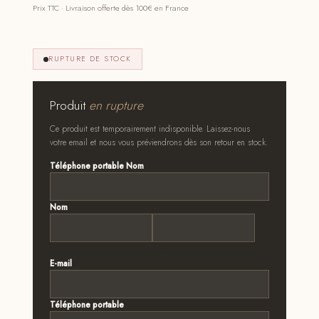
Prix TTC · Livraison offerte dès 100€ en France
RUPTURE DE STOCK
Produit
en rupture
Ce produit est temporairement indisponible. Laissez-nous
votre email et nous vous préviendrons dès son retour en stock.
Téléphone portable Nom
Nom
*
Prénom
Nom
E-mail
*
Téléphone portable