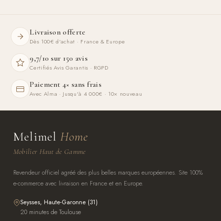
Livraison offerte
Dès 100€ d'achat · France & Europe
9,7/10 sur 150 avis
Certifiés Avis Garantis · RGPD
Paiement 4× sans frais
Avec Alma · Jusqu'à 4 000€ · 10× nouveau
Melimel
Home
Mobilier Haut de Gamme
Revendeur officiel agréé des plus belles marques européennes. Site 100%
e-commerce avec livraison en France et en Europe.
Seysses, Haute-Garonne (31)
20 minutes de Toulouse