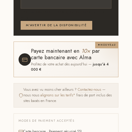
Email ou téléphone — renseignez au moins l'un des
deux
M'AVERTIR DE LA DISPONIBILITÉ
NOUVEAU
Payez maintenant en
10×
par
carte bancaire avec Alma
Profitez de votre achat dès aujourd'hui —
jusqu'à 4
000 €
Vous avez vu moins cher ailleurs ?
Contactez-nous
—
nous nous
alignons sur les tarifs*
frais de port inclus des
sites basés en France.
MODES DE PAIEMENT ACCEPTÉS
Carte bancaire · Paiement sécurisé SSL