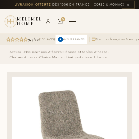
Aller
×
US
🚚
LIVRAISON OFFERTE
DÈS 100€ EN FRANCE · CORSE & MONACO INCLUS
💳
au
contenu
MELIMEL
0
HOME
9,7/10
(150 AVIS)
Marques françaises & euro
AVIS GARANTIS
Le
Le
Accueil
›
Nos marques
›
Athezza
›
Chaises et tables Athezza
›
prix
prix
Chaises Athezza
›
Chaise Manta chiné vert d’eau Athezza
initial
actuel
était :
est :
294,90 €.
234,90 €.