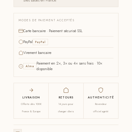
sites basés en France.
MODES DE PAIEMENT ACCEPTÉS
Carte bancaire · Paiement sécurisé SSL
PayPal
PayPal
Virement bancaire
Paiement en 2×, 3× ou 4× sans frais · 10×
Alma
disponible
LIVRAISON
RETOURS
AUTHENTICITÉ
Offerte dès 100€
14 jours pour
Revendeur
France & Europe
changer d'avis
officiel agréé