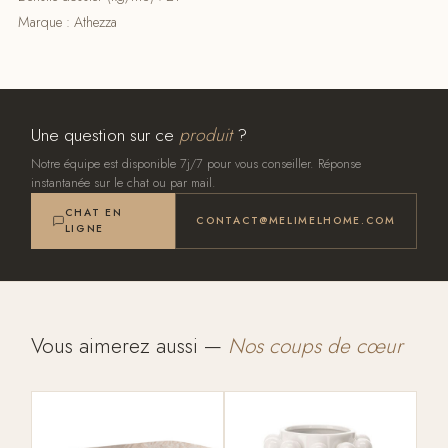
Marque : Athezza
Une question sur ce
produit
?
Notre équipe est disponible 7j/7 pour vous conseiller. Réponse
instantanée sur le chat ou par mail.
CHAT EN
CONTACT@MELIMELHOME.COM
LIGNE
Vous aimerez aussi —
Nos coups de cœur