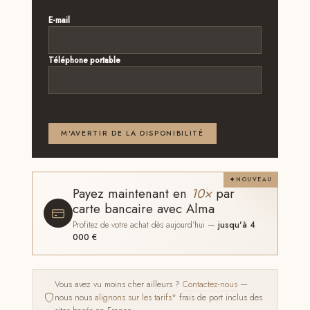
Prénom
Nom
E-mail
*
Téléphone portable
Email ou téléphone — renseignez au moins l'un des
deux
M'AVERTIR DE LA DISPONIBILITÉ
NOUVEAU
Payez maintenant en
10×
par
carte bancaire avec Alma
Profitez de votre achat dès aujourd'hui —
jusqu'à 4
000 €
Vous avez vu moins cher ailleurs ?
Contactez-nous
—
nous nous
alignons sur les tarifs*
frais de port inclus des