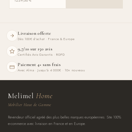
1239,00
€
Livraison offerte
Dès 100€ d'achat · France & Europe
9,7/10 sur 150 avis
Certifiés Avis Garantis · RGPD
Paiement 4× sans frais
Avec Alma · Jusqu'à 4 000€ · 10× nouveau
Melimel
Home
Mobilier Haut de Gamme
Revendeur officiel agréé des plus belles marques européennes. Site 100%
e-commerce avec livraison en France et en Europe.