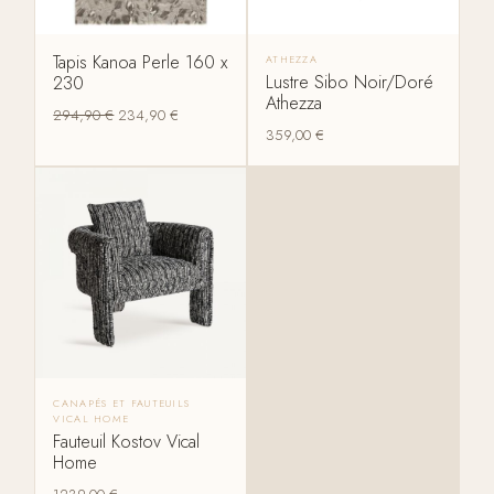
Tapis Kanoa Perle 160 x
ATHEZZA
Lustre Sibo Noir/Doré
230
Athezza
294,90
€
234,90
€
359,00
€
CANAPÉS ET FAUTEUILS
VICAL HOME
Fauteuil Kostov Vical
Home