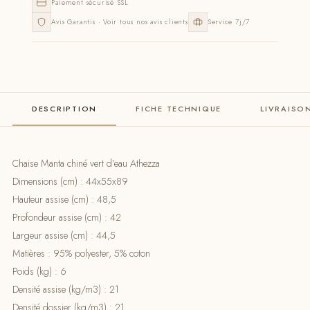
Paiement sécurisé SSL
Avis Garantis · Voir tous nos avis clients
Service 7j/7
DESCRIPTION
FICHE TECHNIQUE
LIVRAISO
Chaise Manta chiné vert d’eau Athezza
Dimensions (cm) : 44x55x89
Hauteur assise (cm) : 48,5
Profondeur assise (cm) : 42
Largeur assise (cm) : 44,5
Matières : 95% polyester, 5% coton
Poids (kg) : 6
Densité assise (kg/m3) : 21
Densité dossier (kg/m3) : 21