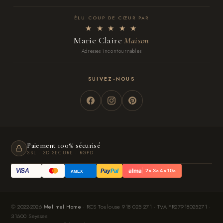
ÉLU COUP DE CŒUR PAR
★ ★ ★ ★ ★
Marie Claire
Maison
Adresses incontournables
SUIVEZ-NOUS
Paiement 100% sécurisé
SSL · 3D SECURE · RGPD
Pay
Pal
alma
VISA
2× 3× 4× 10×
AMEX
© 2022-2026
Melimel Home
· RCS Toulouse 918 025 271 · TVA FR27918025271 ·
31600 Seysses