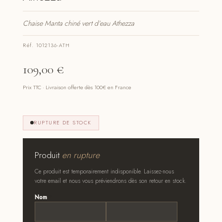
Chaise Manta chiné vert d’eau Athezza
Réf. 1012136-ATH
109,00
€
Prix TTC · Livraison offerte dès 100€ en France
RUPTURE DE STOCK
Produit
en rupture
Ce produit est temporairement indisponible. Laissez-nous
votre email et nous vous préviendrons dès son retour en stock.
Nom
*