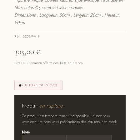
Figure éthnique, couleur naturel, style ethnique. Fabriqué en
fibre naturelle, combiné avec coquille.
Dimensions : Longueur: 50cm , Largeur: 20cm , Hauteur:
90cm
Réf. 32539-VH
305,00
€
Prix TTC · Livraison offerte dès 100€ en France
RUPTURE DE STOCK
Produit
en rupture
Ce produit est temporairement indisponible. Laissez-nous
votre email et nous vous préviendrons dès son retour en stock.
Nom
*