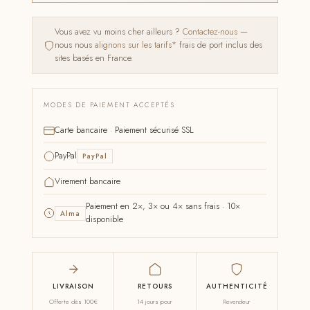
Vous avez vu moins cher ailleurs ?
Contactez-nous
—
nous nous
alignons sur les tarifs*
frais de port inclus des
sites basés en France.
MODES DE PAIEMENT ACCEPTÉS
Carte bancaire · Paiement sécurisé SSL
PayPal
PayPal
Virement bancaire
Paiement en 2×, 3× ou 4× sans frais · 10×
Alma
disponible
LIVRAISON
RETOURS
AUTHENTICITÉ
Offerte dès 100€
14 jours pour
Revendeur