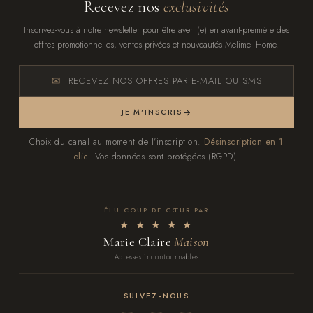
Recevez nos
exclusivités
Inscrivez-vous à notre newsletter pour être averti(e) en avant-première des
offres promotionnelles, ventes privées et nouveautés Melimel Home.
RECEVEZ NOS OFFRES PAR E-MAIL OU SMS
JE M'INSCRIS
Choix du canal au moment de l'inscription.
Désinscription en 1
clic.
Vos données sont protégées (RGPD).
ÉLU COUP DE CŒUR PAR
★ ★ ★ ★ ★
Marie Claire
Maison
Adresses incontournables
SUIVEZ-NOUS