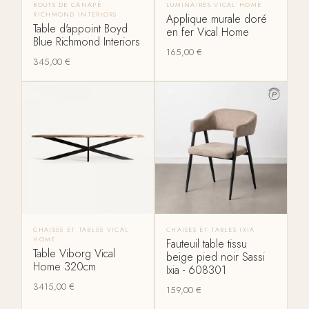
BOUTS DE CANAPÉ
LUMINAIRES VICAL HOME
RICHMOND INTERIORS
Applique murale doré
Table d'appoint Boyd
en fer Vical Home
Blue Richmond Interiors
165,00
€
345,00
€
CHAISES ET TABLES VICAL
CHAISES ET TABLES IXIA
HOME
Fauteuil table tissu
Table Viborg Vical
beige pied noir Sassi
Home 320cm
Ixia - 608301
3415,00
€
159,00
€