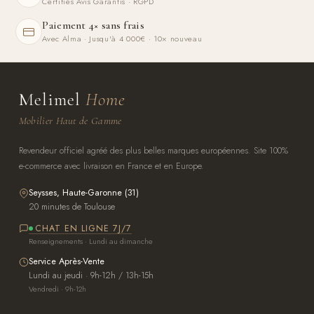
Certifiés Avis Garantis · RGPD
Paiement 4× sans frais
Avec Alma · Jusqu'à 4 000€ · 10× nouveau
Melimel
Home
Mobilier Haut de Gamme
Revendeur officiel agréé des plus belles marques européennes. Site 100%
e-commerce avec livraison en France et en Europe.
Seysses, Haute-Garonne (31)
20 minutes de Toulouse
CHAT EN LIGNE 7J/7
Renseignements · Lundi au dimanche
Service Après-Vente
Lundi au jeudi · 9h-12h / 13h-15h
Vendredi · 9h-12h