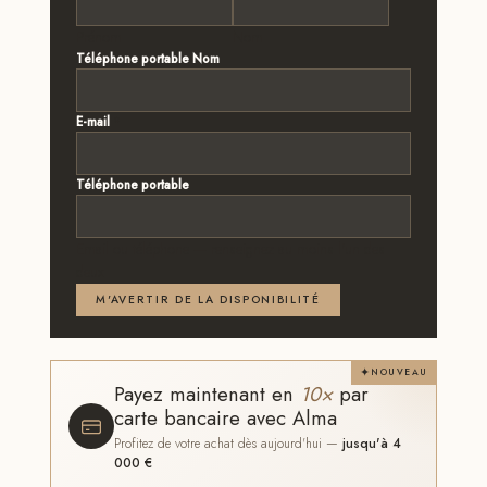
Prénom
Nom
Téléphone portable Nom
E-mail
*
Téléphone portable
Email ou téléphone — renseignez au moins l'un des
deux
M'AVERTIR DE LA DISPONIBILITÉ
NOUVEAU
Payez maintenant en
10×
par
carte bancaire avec Alma
Profitez de votre achat dès aujourd'hui —
jusqu'à 4
000 €