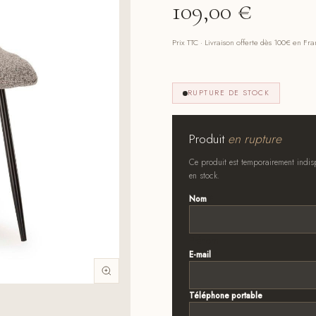
109,00
€
Prix TTC · Livraison offerte dès 100€ en Fr
RUPTURE DE STOCK
Produit
en rupture
Ce produit est temporairement indisp
en stock.
Nom
*
Prénom
E-mail
*
Téléphone portable