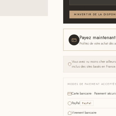
Email ou téléphone — renseignez
M'AVERTIR DE LA DISPON
Payez maintenan
Profitez de votre achat dès
Vous avez vu moins cher ailleur
inclus des sites basés en France.
MODES DE PAIEMENT ACCEPTÉ
Carte bancaire · Paiement sécuri
PayPal
PayPal
Virement bancaire