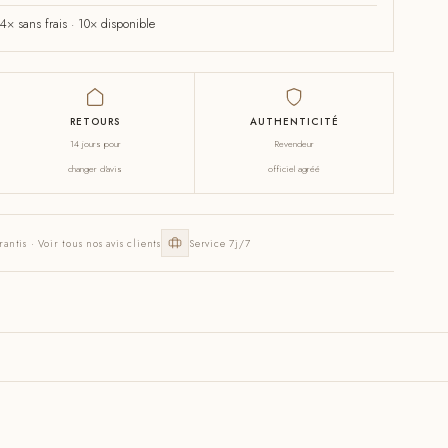
× sans frais · 10× disponible
RETOURS
AUTHENTICITÉ
14 jours pour
Revendeur
changer d'avis
officiel agréé
rantis · Voir tous nos avis clients
Service 7j/7