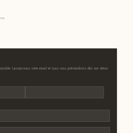
ance
onible. Laissez-nous votre email et nous vous préviendrons dès son retour
Nom