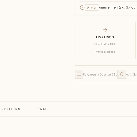
Paiement en 2×, 3× ou 4
Alma
LIVRAISON
Offerte dès 100€
France & Europe
Paiement sécurisé SSL
Avis Ga
& RETOURS
FAQ