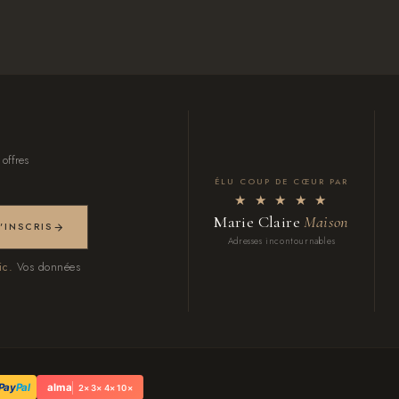
 offres
ÉLU COUP DE CŒUR PAR
★ ★ ★ ★ ★
Marie Claire
Maison
M'INSCRIS
Adresses incontournables
ic.
Vos données
Pay
Pal
alma
2× 3× 4× 10×