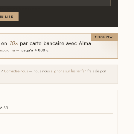
 au moins l'un des deux
IBILITÉ
NOUVEAU
t en
10×
par carte bancaire avec Alma
 aujourd'hui —
jusqu'à 4 000 €
s ?
Contactez-nous
— nous nous
alignons sur les tarifs*
frais de port
S
sé SSL