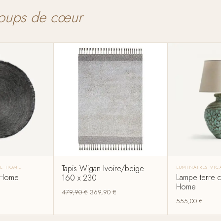
oups de cœur
Tapis Wigan Ivoire/beige
AL HOME
LUMINAIRES VI
l Home
Lampe terre cu
160 x 230
Home
479,90
€
369,90
€
555,00
€