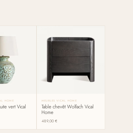
CAL HOME
MEUBLES VICAL HOME
ite vert Vical
Table chevêt Wolfach Vical
Home
489,00
€