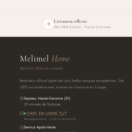
Livraison offerte
Dès 100€ d'achat · France & Europe
Melimel
Home
Mobilier Haut de Gamme
Revendeur officiel agréé des plus belles marques européennes. Site
100% e-commerce avec livraison en France et en Europe.
Seysses, Haute-Garonne (31)
20 minutes de Toulouse
CHAT EN LIGNE 7J/7
Renseignements · Lundi au dimanche
Service Après-Vente