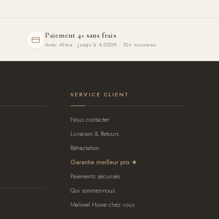
Paiement 4× sans frais
Avec Alma · Jusqu'à 4 000€ · 10× nouveau
SERVICE CLIENT
Nous contacter
Livraison & Retours
Rétractation
Garantie meilleur prix
Paiements sécurisés
Qui sommes-nous
Melimel Home chez vous