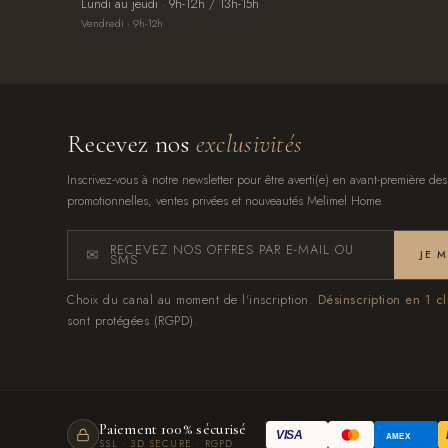
Lundi au jeudi · 9h-12h / 13h-15h
Vendredi · 9h-12h
Recevez nos
exclusivités
Inscrivez-vous à notre newsletter pour être averti(e) en avant-première des
promotionnelles, ventes privées et nouveautés Melimel Home.
RECEVEZ NOS OFFRES PAR E-MAIL OU
JE 
SMS
Choix du canal au moment de l'inscription.
Désinscription en 1 cl
sont protégées (RGPD).
Paiement 100% sécurisé
VISA
AMEX
SSL · 3D SECURE · RGPD