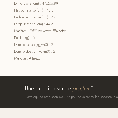
Dimensions (cm) : 44x55x89
Hauteur assise (cm) : 48,5
Profondeur assise (cm) : 42
Largeur assise (cm) : 44,5
Matières : 95% polyester, 5% coton
Poids (kg) : 6
Densité assise (kg/m3) : 21
Densité dossier (kg/m3) : 21
Marque : Athezza
Une question sur ce
produit
?
Notre équipe est disponible 7j/7 pour vous conseiller. Réponse inst