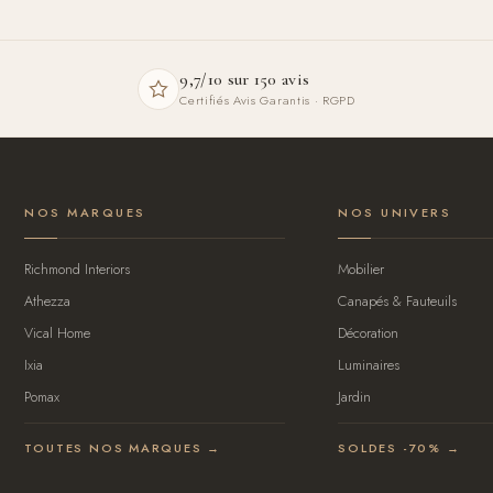
9,7/10 sur 150 avis
Certifiés Avis Garantis · RGPD
NOS MARQUES
NOS UNIVERS
Richmond Interiors
Mobilier
Athezza
Canapés & Fauteuils
Vical Home
Décoration
Ixia
Luminaires
Pomax
Jardin
TOUTES NOS MARQUES →
SOLDES -70% →