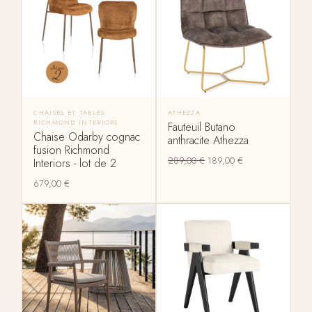
CHAISES ET TABLES
ATHEZZA
RICHMOND INTERIORS
Fauteuil Butano
Chaise Odarby cognac
anthracite Athezza
fusion Richmond
289,00
€
189,00
€
Interiors - lot de 2
679,00
€