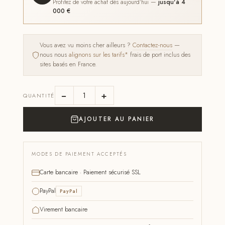
Profitez de votre achat dès aujourd'hui —
jusqu'à 4
000 €
Vous avez vu moins cher ailleurs ?
Contactez-nous
—
nous nous
alignons sur les tarifs*
frais de port inclus des
sites basés en France.
−
+
QUANTITÉ
AJOUTER AU PANIER
MODES DE PAIEMENT ACCEPTÉS
Carte bancaire · Paiement sécurisé SSL
PayPal
PayPal
Virement bancaire