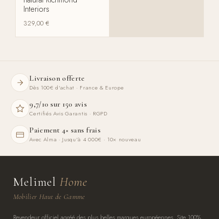
Interiors
329,00
€
Livraison offerte
Dès 100€ d'achat · France & Europe
9,7/10 sur 150 avis
Certifiés Avis Garantis · RGPD
Paiement 4× sans frais
Avec Alma · Jusqu'à 4 000€ · 10× nouveau
Melimel
Home
Mobilier Haut de Gamme
Revendeur officiel agréé des plus belles marques européennes. Site 100%