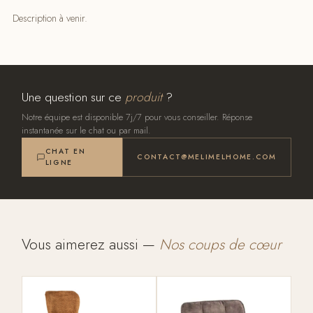
Description à venir.
Une question sur ce
produit
?
Notre équipe est disponible 7j/7 pour vous conseiller. Réponse
instantanée sur le chat ou par mail.
CHAT EN
CONTACT@MELIMELHOME.COM
LIGNE
Vous aimerez aussi —
Nos coups de cœur