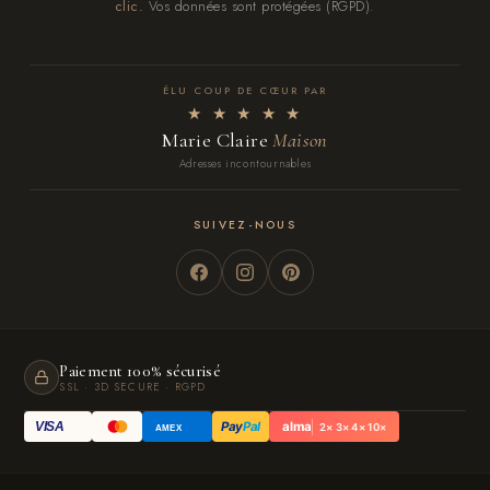
clic.
Vos données sont protégées (RGPD).
ÉLU COUP DE CŒUR PAR
★ ★ ★ ★ ★
Marie Claire
Maison
Adresses incontournables
SUIVEZ-NOUS
Paiement 100% sécurisé
SSL · 3D SECURE · RGPD
Pay
Pal
alma
VISA
2× 3× 4× 10×
AMEX