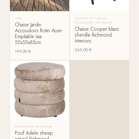
IXIA
CHAISES ET TABLES
RICHMOND INTERIORS
Chaise Jardin
Chaise Cooper blanc
Accoudoirs Rotin Acier
chenille Richmond
Empilable Ixia
Interiors
55x55x85cm
365,00
€
199,00
€
RICHMOND INTERIORS
Pouf Adele sheep
natural Richmond