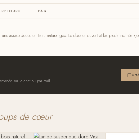
& RETOURS
FAQ
une assise douce en tissu natural geo. Le dossier ouvert et les pieds inclinés aj
CHA
antanée sur le chat ou par mail.
oups de cœur