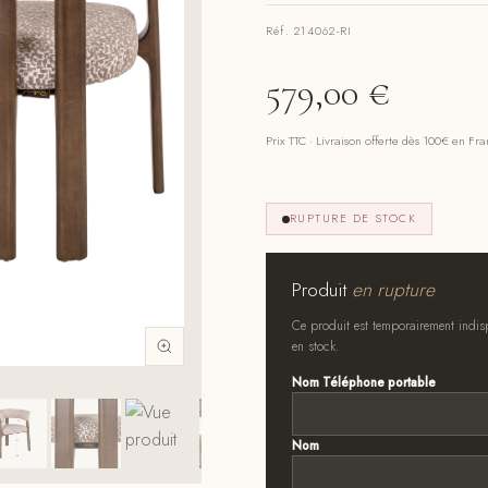
Réf. 214062-RI
579,00
€
Prix TTC · Livraison offerte dès 100€ en Fr
RUPTURE DE STOCK
Produit
en rupture
Ce produit est temporairement indisp
en stock.
Nom Téléphone portable
Nom
*