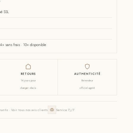
S
sé SSL
× sans frais · 10× disponible
RETOURS
AUTHENTICITÉ
14 jours pour
Revendeur
changer d'avis
officiel agréé
rantis · Voir tous nos avis clients
Service 7j/7