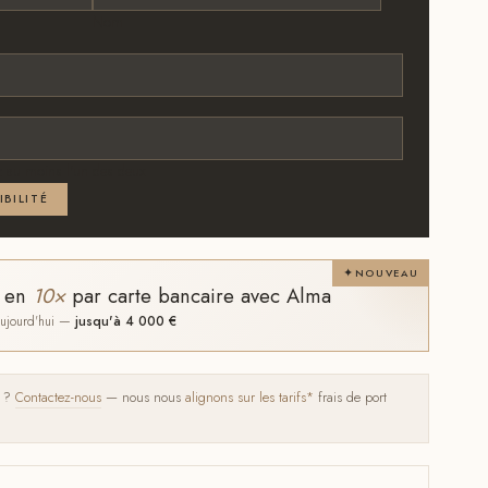
Nom
 au moins l'un des deux
IBILITÉ
NOUVEAU
t en
10×
par carte bancaire avec Alma
 aujourd'hui —
jusqu'à 4 000 €
s ?
Contactez-nous
— nous nous
alignons sur les tarifs*
frais de port