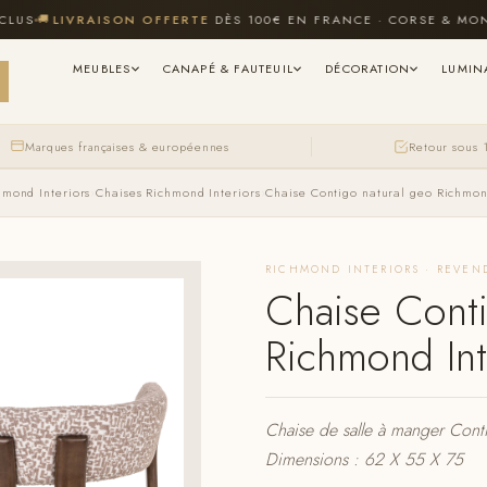
🚚
LIVRAISON OFFERTE
DÈS 100€ EN FRANCE · CORSE & MONACO 
MEUBLES
CANAPÉ & FAUTEUIL
DÉCORATION
LUMIN
Marques françaises & européennes
Retour sous 
hmond Interiors
›
Chaises Richmond Interiors
›
Chaise Contigo natural geo Richmon
RICHMOND INTERIORS · REVEN
Chaise Conti
Richmond Int
Chaise de salle à manger Cont
Dimensions : 62 X 55 X 75