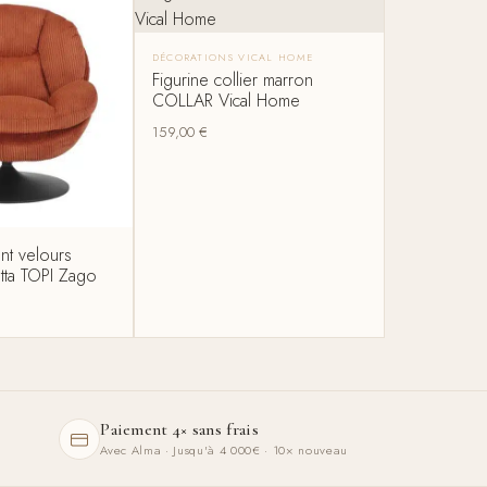
DÉCORATIONS VICAL HOME
Figurine collier marron
COLLAR Vical Home
159,00
€
ant velours
otta TOPI Zago
Paiement 4× sans frais
Avec Alma · Jusqu'à 4 000€ · 10× nouveau