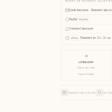
MODES DE PAIEMENT ACCEPTÉ
Carte bancaire · Paiement sécuri
PayPal
PayPal
Virement bancaire
Paiement en 2×, 3× ou 4
Alma
LIVRAISON
Offerte dès 100€
France & Europe
Paiement sécurisé SSL
Avis Ga