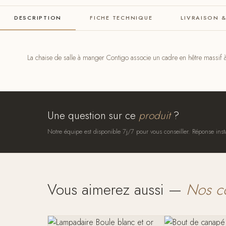
DESCRIPTION
FICHE TECHNIQUE
LIVRAISON 
La chaise de salle à manger Contigo associe un cadre en hêtre massif à 
Une question sur ce
produit
?
Notre équipe est disponible 7j/7 pour vous conseiller. Réponse inst
Vous aimerez aussi —
Nos c