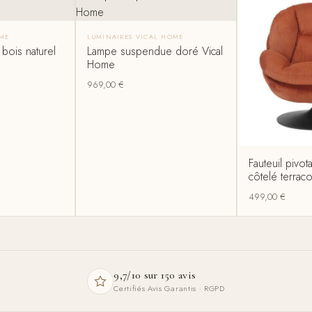
OME
LUMINAIRES VICAL HOME
bois naturel
Lampe suspendue doré Vical
Home
969,00
€
Fauteuil pivot
côtelé terrac
499,00
€
9,7/10 sur 150 avis
Certifiés Avis Garantis · RGPD