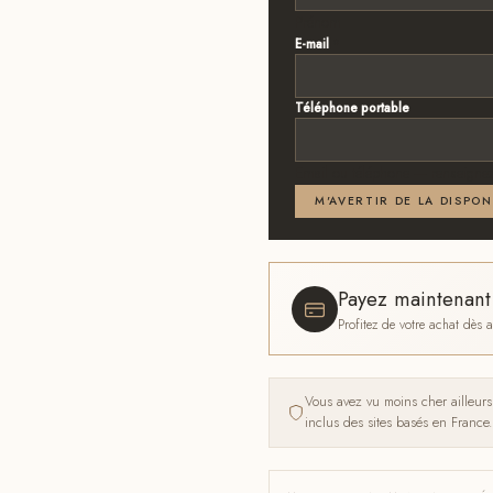
Prénom
E-mail
*
Téléphone portable
Email ou téléphone — renseignez
M'AVERTIR DE LA DISPON
Payez maintenan
Profitez de votre achat dès
Vous avez vu moins cher ailleur
inclus des sites basés en France.