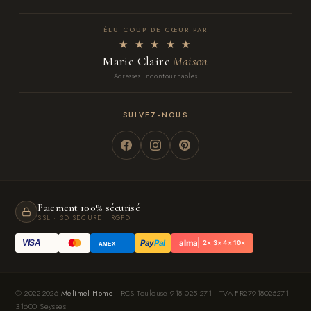
ÉLU COUP DE CŒUR PAR
★ ★ ★ ★ ★
Marie Claire
Maison
Adresses incontournables
SUIVEZ-NOUS
Paiement 100% sécurisé
SSL · 3D SECURE · RGPD
Pay
Pal
alma
VISA
2× 3× 4× 10×
AMEX
© 2022-2026
Melimel Home
· RCS Toulouse 918 025 271 · TVA FR27918025271 ·
31600 Seysses