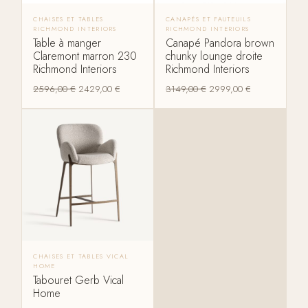
CHAISES ET TABLES
CANAPÉS ET FAUTEUILS
RICHMOND INTERIORS
RICHMOND INTERIORS
Table à manger
Canapé Pandora brown
Claremont marron 230
chunky lounge droite
Richmond Interiors
Richmond Interiors
2596,00
€
2429,00
€
3149,00
€
2999,00
€
CHAISES ET TABLES VICAL
HOME
Tabouret Gerb Vical
Home