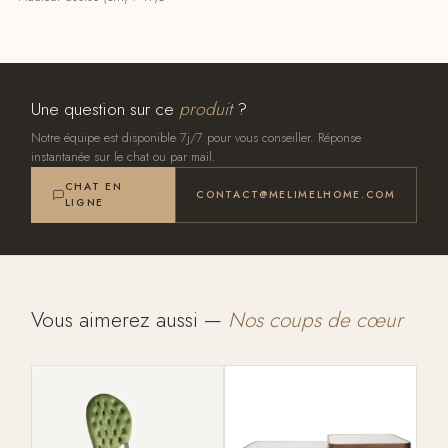
Une question sur ce
produit
?
Notre équipe est disponible 7j/7 pour vous conseiller. Réponse
instantanée sur le chat ou par mail.
CHAT EN
CONTACT@MELIMELHOME.COM
LIGNE
Vous aimerez aussi —
Nos coups de cœur