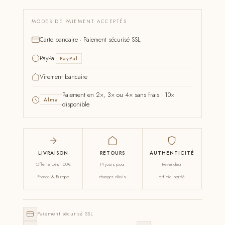
MODES DE PAIEMENT ACCEPTÉS
Carte bancaire · Paiement sécurisé SSL
PayPal
PayPal
Virement bancaire
Paiement en 2×, 3× ou 4× sans frais · 10×
Alma
disponible
LIVRAISON
RETOURS
AUTHENTICITÉ
Offerte dès 100€
14 jours pour
Revendeur
France & Europe
changer d'avis
officiel agréé
Paiement sécurisé SSL