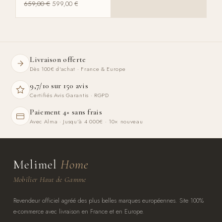
659,00
€
599,00
€
Livraison offerte
Dès 100€ d'achat · France & Europe
9,7/10 sur 150 avis
Certifiés Avis Garantis · RGPD
Paiement 4× sans frais
Avec Alma · Jusqu'à 4 000€ · 10× nouveau
Melimel
Home
Mobilier Haut de Gamme
Revendeur officiel agréé des plus belles marques européennes. Site 100%
e-commerce avec livraison en France et en Europe.