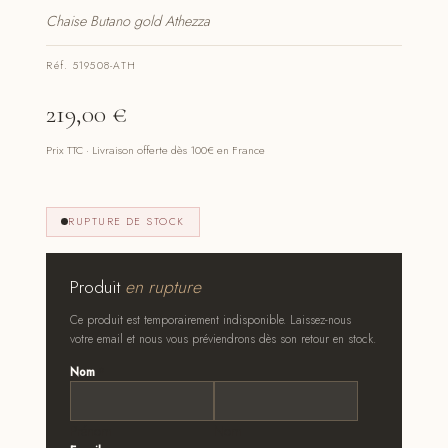
Chaise Butano gold Athezza
Réf. 519508-ATH
219,00
€
Prix TTC · Livraison offerte dès 100€ en France
RUPTURE DE STOCK
Produit
en rupture
Ce produit est temporairement indisponible. Laissez-nous
votre email et nous vous préviendrons dès son retour en stock.
Nom
*
Prénom
Nom