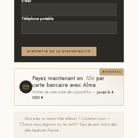
E-mail
*
Téléphone portable
Email ou téléphone — renseignez au moins l'un des
deux
M'AVERTIR DE LA DISPONIBILITÉ
NOUVEAU
Payez maintenant en
10×
par
carte bancaire avec Alma
Profitez de votre achat dès aujourd'hui —
jusqu'à 4
000 €
Vous avez vu moins cher ailleurs ?
Contactez-nous
—
nous nous
alignons sur les tarifs*
frais de port inclus des
sites basés en France.