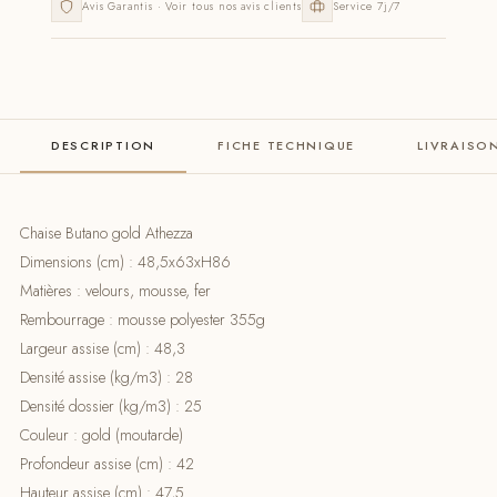
Avis Garantis · Voir tous nos avis clients
Service 7j/7
DESCRIPTION
FICHE TECHNIQUE
LIVRAISO
Chaise Butano gold Athezza
Dimensions (cm) : 48,5x63xH86
Matières : velours, mousse, fer
Rembourrage : mousse polyester 355g
Largeur assise (cm) : 48,3
Densité assise (kg/m3) : 28
Densité dossier (kg/m3) : 25
Couleur : gold (moutarde)
Profondeur assise (cm) : 42
Hauteur assise (cm) : 47,5