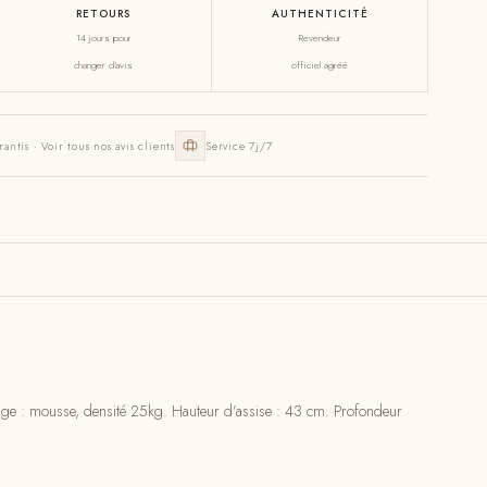
RETOURS
AUTHENTICITÉ
14 jours pour
Revendeur
changer d'avis
officiel agréé
rantis · Voir tous nos avis clients
Service 7j/7
age : mousse, densité 25kg. Hauteur d’assise : 43 cm. Profondeur