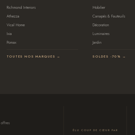
Richmond Interiors
Mobilier
Athezza
Canapés & Fauteuils
Vical Home
Décoration
Ixia
Luminaires
Pomax
Jardin
TOUTES NOS MARQUES →
SOLDES -70% →
 offres
ÉLU COUP DE CŒUR PAR