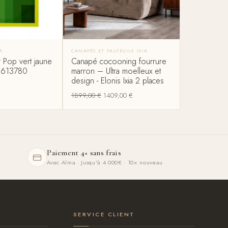
A
CANAPÉS ET FAUTEUILS IXIA
 Pop vert jaune
Canapé cocooning fourrure
- 613780
marron – Ultra moelleux et
design - Elonis Ixia 2 places
1899,00
€
1409,00
€
Paiement 4× sans frais
Avec Alma · Jusqu'à 4 000€ · 10× nouveau
SERVICE CLIENT