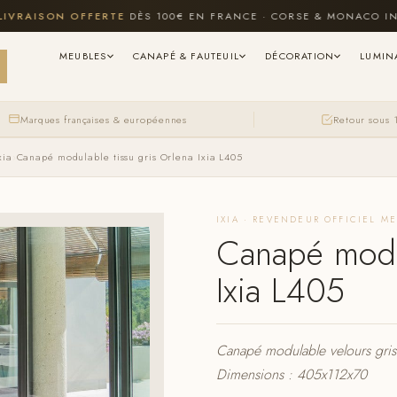
ISON OFFERTE
DÈS 100€ EN FRANCE · CORSE & MONACO INCLUS
MEUBLES
CANAPÉ & FAUTEUIL
DÉCORATION
LUMIN
Marques françaises & européennes
Retour sous 
xia
›
Canapé modulable tissu gris Orlena Ixia L405
IXIA · REVENDEUR OFFICIEL M
Canapé modul
Ixia L405
Canapé modulable velours gris
Dimensions : 405x112x70