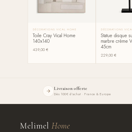
DÉCORATIONS VICAL HOME
DÉCORATIONS VIC
Toile Cray Vical Home
Statue disque s
140x140
marbre crème V
45cm
439,00
€
229,00
€
Livraison offerte
Dès 100€ d'achat · France & Europe
Melimel
Home