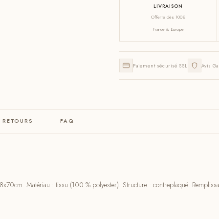
LIVRAISON
Offerte dès 100€
France & Europe
Paiement sécurisé SSL
Avis Ga
& RETOURS
FAQ
x70cm. Matériau : tissu (100 % polyester). Structure : contreplaqué. Rempliss