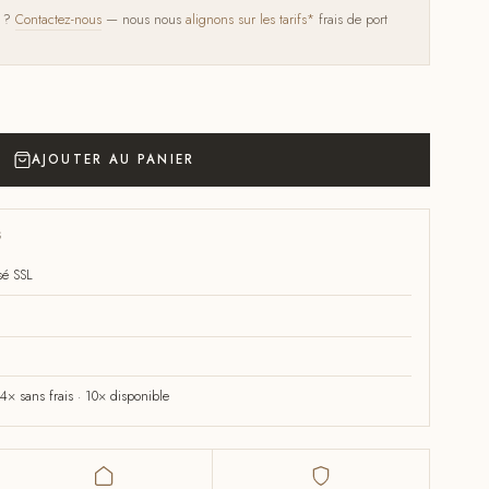
s ?
Contactez-nous
— nous nous
alignons sur les tarifs*
frais de port
AJOUTER AU PANIER
S
sé SSL
× sans frais · 10× disponible