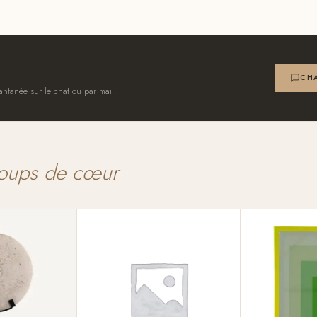
CHA
antanée sur le chat ou par mail.
oups de cœur