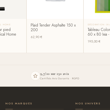
Plaid Tender Asphalte 150 x
AL HOME
DÉCORATION IXI
ur pied
Tableau Color
200
ical Home
60 x 80 Ixia 
62,90
€
195,00
€
9,7/10 sur 150 avis
Certifiés Avis Garantis · RGPD
NOS MARQUES
NOS UNIVERS