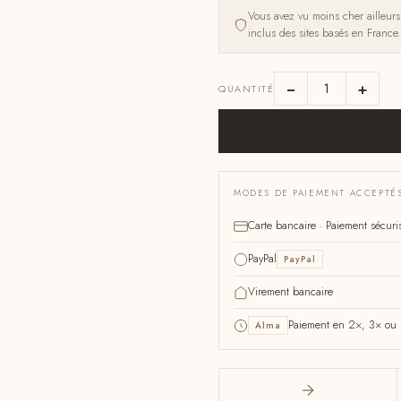
Vous avez vu moins cher ailleur
inclus des sites basés en France.
−
+
QUANTITÉ
MODES DE PAIEMENT ACCEPTÉ
Carte bancaire · Paiement sécuri
PayPal
PayPal
Virement bancaire
Paiement en 2×, 3× ou 4
Alma