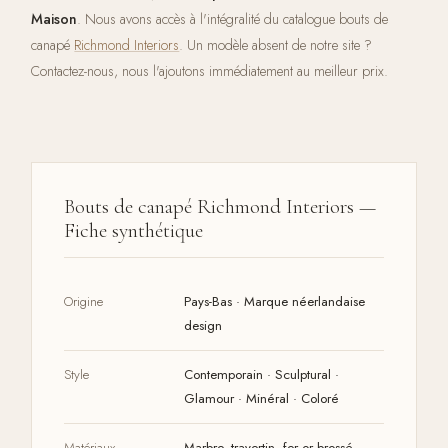
Maison
. Nous avons accès à l'intégralité du catalogue bouts de
canapé
Richmond Interiors
. Un modèle absent de notre site ?
Contactez-nous, nous l'ajoutons immédiatement au meilleur prix.
Bouts de canapé Richmond Interiors —
Fiche synthétique
Origine
Pays-Bas · Marque néerlandaise
design
Style
Contemporain · Sculptural ·
Glamour · Minéral · Coloré
Matériaux
Marbre, travertin, fer or brossé,