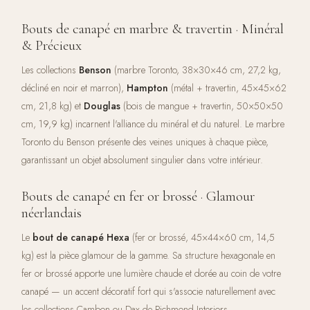
Bouts de canapé en marbre & travertin · Minéral
& Précieux
Les collections
Benson
(marbre Toronto, 38×30×46 cm, 27,2 kg,
décliné en noir et marron),
Hampton
(métal + travertin, 45×45×62
cm, 21,8 kg) et
Douglas
(bois de mangue + travertin, 50×50×50
cm, 19,9 kg) incarnent l'alliance du minéral et du naturel. Le marbre
Toronto du Benson présente des veines uniques à chaque pièce,
garantissant un objet absolument singulier dans votre intérieur.
Bouts de canapé en fer or brossé · Glamour
néerlandais
Le
bout de canapé Hexa
(fer or brossé, 45×44×60 cm, 14,5
kg) est la pièce glamour de la gamme. Sa structure hexagonale en
fer or brossé apporte une lumière chaude et dorée au coin de votre
canapé — un accent décoratif fort qui s'associe naturellement avec
les collections Cambon ou Dax de Richmond Interiors.