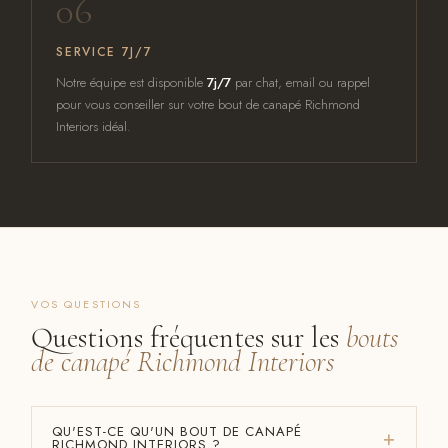
06
SERVICE 7J/7
Notre équipe est disponible
7j/7
par chat, email ou rappel
pour vous conseiller sur votre bout de canapé Richmond
Interiors idéal.
VOS QUESTIONS
Questions fréquentes sur les
bouts
de canapé Richmond Interiors
QU'EST-CE QU'UN BOUT DE CANAPÉ
RICHMOND INTERIORS ?