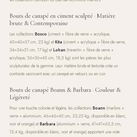
Bouts de canapé en ciment sculpté · Matière
brute & Contemporaine
Les collections
Bosco
(ciment + fibre de verre + acrylique,
40×40×57 cm, 23 kg) et
Kita
(ciment + acrylique + fibre de verre,
34×34×51 cm, 17 kg) et
Lohan
(travertin + fibre de verre +
acrylique, 36×36×45 cm, 18,5 kg) sont les pièces les plus
sculpturales de la gamme. Leur matière brute et texturée crée un
contraste saisissant avec un canapé en velours ou en cuir.
Bouts de canapé Boann & Barbara · Couleur &
Légèreté
Pour une touche colorée et légère, les collections
Boann
(marbre +
verre + aluminium, 46×46×45 cm, 23,25 kg, disponible en blanc,
noir et orange) et
Barbara
(aluminium + verre, 41×41×62,5 cm,
15,4 kg, disponible en blanc, noir et orange) apportent une note