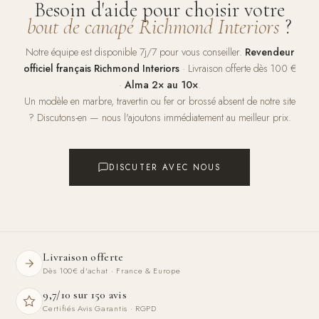
Besoin d'aide pour choisir votre
bout de canapé Richmond Interiors
?
Notre équipe est disponible 7j/7 pour vous conseiller.
Revendeur
officiel français Richmond Interiors
· Livraison offerte dès 100 €
·
Alma 2× au 10×
.
Un modèle en marbre, travertin ou fer or brossé absent de notre site
? Discutons-en — nous l'ajoutons immédiatement au meilleur prix.
DISCUTER AVEC NOUS
Livraison offerte
Dès 100€ d'achat · France & Europe
9,7/10 sur 150 avis
Certifiés Avis Garantis · RGPD