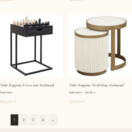
Table d’appoint Davos noir Richmond
Table d’appoint Tivoli blanc Richmond
Interiors
Interiors – lot de 2
665,00
€
779,00
€
1
2
3
4
→