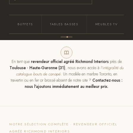
BUFFETS
TABLES BASSES
MEUBLES TV
En tant que
revendeur officiel agréé Richmond Interiors
près de
Toulouse · Haute-Garonne (31)
, nous avons accès à
l'intégralité du
catalogue bouts de canapé
. Un modèle en marbre Toronto, en
travertin ou en fer or brossé absent de notre site ?
Contactez-nous :
nous l'ajoutons immédiatement au meilleur prix.
NOTRE SÉLECTION COMPLÈTE · REVENDEUR OFFICIEL
AGRÉÉ RICHMOND INTERIORS