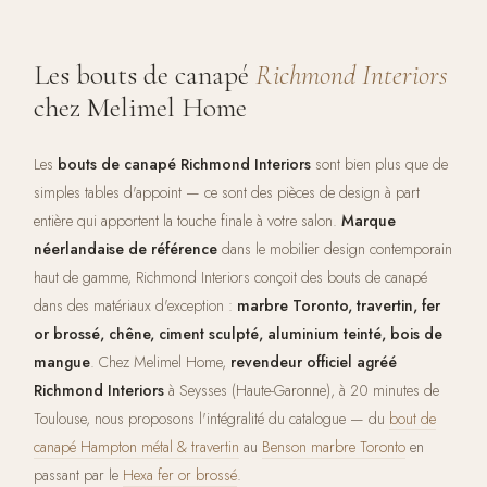
Les bouts de canapé
Richmond Interiors
chez Melimel Home
Les
bouts de canapé Richmond Interiors
sont bien plus que de
simples tables d'appoint — ce sont des pièces de design à part
entière qui apportent la touche finale à votre salon.
Marque
néerlandaise de référence
dans le mobilier design contemporain
haut de gamme, Richmond Interiors conçoit des bouts de canapé
dans des matériaux d'exception :
marbre Toronto, travertin, fer
or brossé, chêne, ciment sculpté, aluminium teinté, bois de
mangue
. Chez Melimel Home,
revendeur officiel agréé
Richmond Interiors
à Seysses (Haute-Garonne), à 20 minutes de
Toulouse, nous proposons l'intégralité du catalogue — du
bout de
canapé Hampton métal & travertin
au
Benson marbre Toronto
en
passant par le
Hexa fer or brossé
.