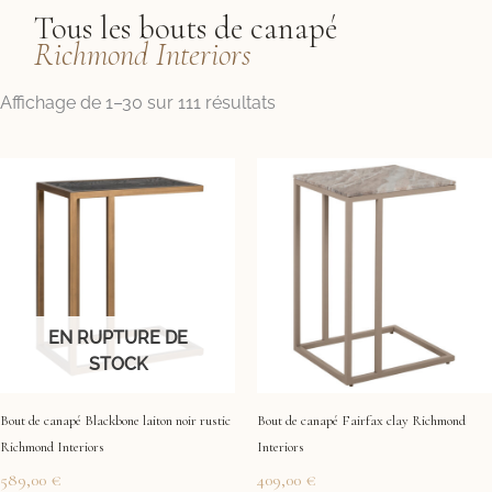
Tous les bouts de canapé
Richmond Interiors
Trié
Affichage de 1–30 sur 111 résultats
par
prix
croissant
EN RUPTURE DE
STOCK
Bout de canapé Blackbone laiton noir rustic
Bout de canapé Fairfax clay Richmond
Richmond Interiors
Interiors
589,00
€
409,00
€