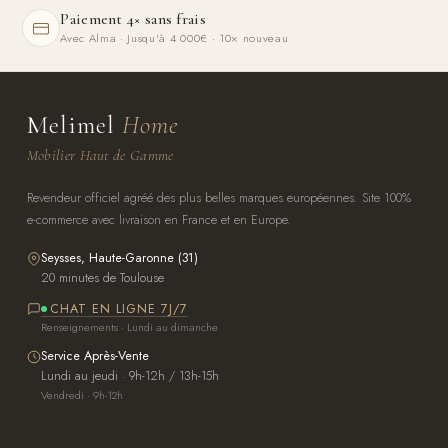
Paiement 4× sans frais
Avec Alma · Jusqu'à 4 000€ · 10× nouveau
Melimel
Home
Mobilier Haut de Gamme
Revendeur officiel agréé des plus belles marques européennes. Site 100%
e-commerce avec livraison en France et en Europe.
Seysses, Haute-Garonne (31)
20 minutes de Toulouse
CHAT EN LIGNE 7J/7
Renseignements · Lundi au dimanche
Service Après-Vente
Lundi au jeudi · 9h-12h / 13h-15h
Vendredi · 9h-12h