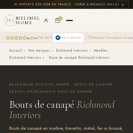
Aller
×
ON OFFERTE
DÈS 100€ EN FRANCE · CORSE & MONACO INCLUS
💳
PAIEMENT
4×
au
contenu
MELIMEL
0
HOME
9,7/10
(150 AVIS)
Marques françaises & euro
AVIS GARANTIS
Accueil
›
Nos marques
›
Richmond Interiors
›
Meubles
Richmond Interiors
›
Bouts de canapé Richmond Interiors
REVENDEUR OFFICIEL AGRÉÉ · BOUTS DE CANAPÉ
DESIGN NÉERLANDAIS HAUT DE GAMME
Bouts de canapé
Richmond
Interiors
Bouts de canapé en marbre, travertin, métal, fer or brossé,