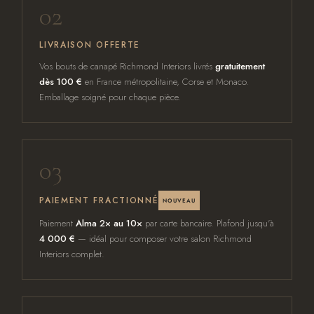
02
LIVRAISON OFFERTE
Vos bouts de canapé Richmond Interiors livrés
gratuitement
dès 100 €
en France métropolitaine, Corse et Monaco.
Emballage soigné pour chaque pièce.
03
PAIEMENT FRACTIONNÉ
NOUVEAU
Paiement
Alma 2× au 10×
par carte bancaire. Plafond jusqu'à
4 000 €
— idéal pour composer votre salon Richmond
Interiors complet.