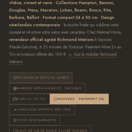
chêne, ciment et verre · Collections Hampton, Benson,
Douglas, Hexa, Macaron, Lohan, Boann, Bosco, Kita,
Barbara, Belfort · Format compact 34 à 50 cm · Design
néerlandais contemporain
: la touche finale qui sublime votre
canapé et structure votre salon avec caractère. Chez Melimel Home,
revendeur officiel agréé Richmond Interiors
à Seysses
(Haute-Garonne), à 20 minutes de Toulouse. Paiement Alma 2× au
10× et livraison offerte dès 100 €.
← Tout le mobilier Richmond
Interiors
REVENDEUR OFFICIEL AGRÉÉ
MARQUE NÉERLANDAISE · PAYS-BAS
ALMA 2× AU 10×
NOUVEAU · PAIEMENT 10×
LIVRAISON OFFERTE DÈS 100€
9,7/10 AVIS GARANTIS
COUP DE CŒUR MARIE CLAIRE MAISON