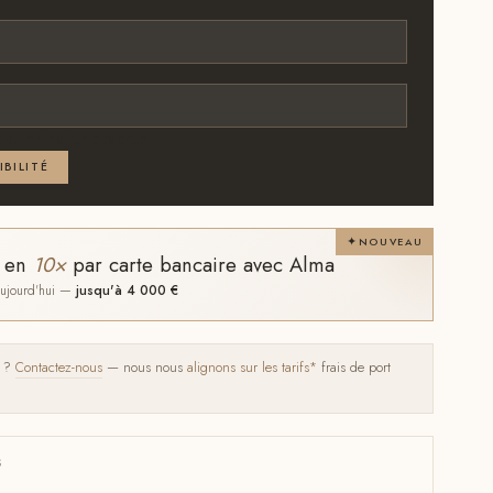
 au moins l'un des deux
IBILITÉ
NOUVEAU
t en
10×
par carte bancaire avec Alma
 aujourd'hui —
jusqu'à 4 000 €
s ?
Contactez-nous
— nous nous
alignons sur les tarifs*
frais de port
S