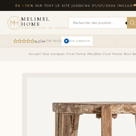
Aller
ATES −10%
SUR TOUT LE SITE JUSQU'AU 31/07/2026 INCLUS
🚚
LIVR
au
contenu
MELIMEL
Recherche
HOME
de
produits
MOBILIER HAUT DE GAMME
9,7/10
(150 AVIS)
AVIS GARANTIS
Accueil
›
Nos marques
›
Vical Home
›
Meubles Vical Home
›
Bout d