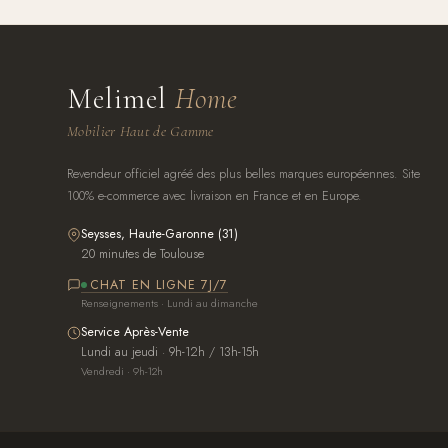
Melimel
Home
Mobilier Haut de Gamme
Revendeur officiel agréé des plus belles marques européennes. Site
100% e-commerce avec livraison en France et en Europe.
Seysses, Haute-Garonne (31)
20 minutes de Toulouse
CHAT EN LIGNE 7J/7
Renseignements · Lundi au dimanche
Service Après-Vente
Lundi au jeudi · 9h-12h / 13h-15h
Vendredi · 9h-12h