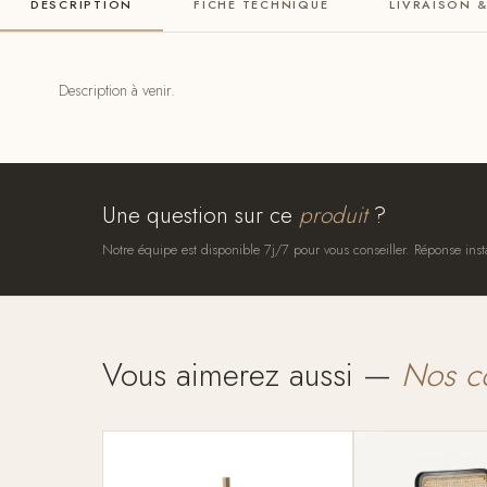
DESCRIPTION
FICHE TECHNIQUE
LIVRAISON 
Description à venir.
Une question sur ce
produit
?
Notre équipe est disponible 7j/7 pour vous conseiller. Réponse inst
Vous aimerez aussi —
Nos c