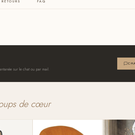
& RETOURS
FAQ
CHA
antanée sur le chat ou par mail.
oups de cœur