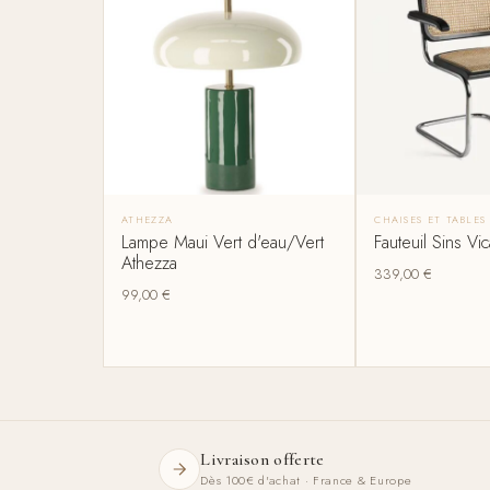
ATHEZZA
CHAISES ET TABLE
Lampe Maui Vert d'eau/Vert
Fauteuil Sins V
Athezza
339,00
€
99,00
€
Livraison offerte
Dès 100€ d'achat · France & Europe