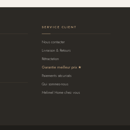
SERVICE CLIENT
Nous contacter
Livraison & Retours
Rétractation
Garantie meilleur prix
Paiements sécurisés
Qui sommes-nous
Melimel Home chez vous