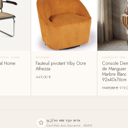
S VICAL HOME
ATHEZZA
CONSOLES IXIA
ical Home
Fauteuil pivotant Viby Ocre
Console Demi
Athezza
de Manguier N
Marbre Blanc I
449,00
€
92x40x76cm
1149,00
€
919,
9,7/10 sur 150 avis
Certifiés Avis Garantis · RGPD