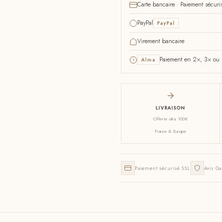
Carte bancaire · Paiement sécuri
PayPal
PayPal
Virement bancaire
Paiement en 2×, 3× ou 4
Alma
LIVRAISON
Offerte dès 100€
France & Europe
Paiement sécurisé SSL
Avis Ga