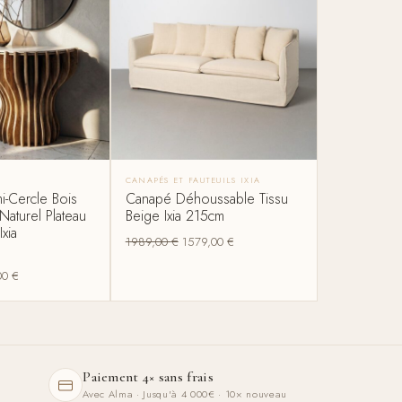
CANAPÉS ET FAUTEUILS IXIA
-Cercle Bois
Canapé Déhoussable Tissu
aturel Plateau
Beige Ixia 215cm
xia
1989,00
€
1579,00
€
00
€
Paiement 4× sans frais
Avec Alma · Jusqu'à 4 000€ · 10× nouveau