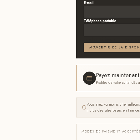
E-mail
*
Téléphone portable
Email ou téléphone — renseignez
M'AVERTIR DE LA DISPON
Payez maintenan
Profitez de votre achat dès
Vous avez vu moins cher ailleur
inclus des sites basés en France.
MODES DE PAIEMENT ACCEPTÉ