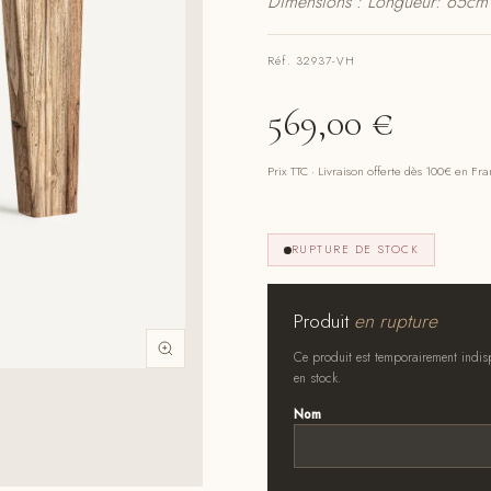
Dimensions : Longueur: 65cm 
Réf. 32937-VH
569,00
€
Prix TTC · Livraison offerte dès 100€ en Fr
RUPTURE DE STOCK
Produit
en rupture
Ce produit est temporairement indisp
en stock.
Nom
*
Prénom