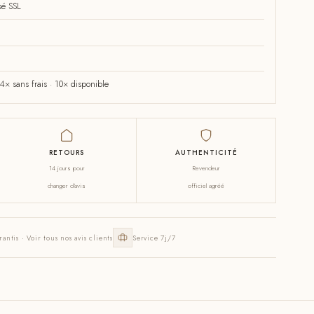
sé SSL
× sans frais · 10× disponible
RETOURS
AUTHENTICITÉ
14 jours pour
Revendeur
changer d'avis
officiel agréé
rantis · Voir tous nos avis clients
Service 7j/7