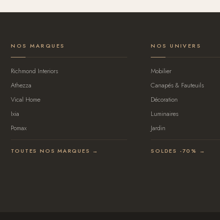
NOS MARQUES
NOS UNIVERS
Richmond Interiors
Mobilier
Athezza
Canapés & Fauteuils
Vical Home
Décoration
Ixia
Luminaires
Pomax
Jardin
TOUTES NOS MARQUES →
SOLDES -70% →