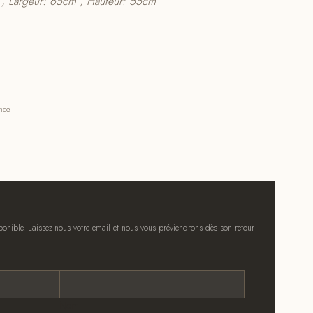
, Largeur: 65cm , Hauteur: 55cm
ance
onible. Laissez-nous votre email et nous vous préviendrons dès son retour
Nom