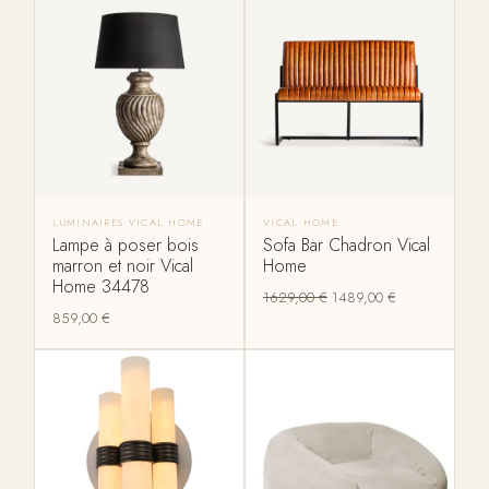
LUMINAIRES VICAL HOME
VICAL HOME
Lampe à poser bois
Sofa Bar Chadron Vical
marron et noir Vical
Home
Home 34478
1629,00
€
1489,00
€
859,00
€