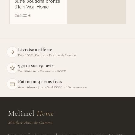
Buste Bouddha bronze
31cm Vical Home
265,00
€
Livraison offerte
Dès 100€ d'achat · France & Europe
9,7/10 sur 150 avis
Certifiés Avis Garantis · RGPD
Paiement 4× sans frais
Avec Alma · Jusqu'à 4 000€ · 10× nouveau
Melimel
Home
Mobilier Haut de Gamme