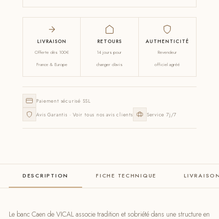
LIVRAISON
RETOURS
AUTHENTICITÉ
Offerte dès 100€
14 jours pour
Revendeur
France & Europe
changer d'avis
officiel agréé
Paiement sécurisé SSL
Avis Garantis · Voir tous nos avis clients
Service 7j/7
DESCRIPTION
FICHE TECHNIQUE
LIVRAISO
Le banc Caen de VICAL associe tradition et sobriété dans une structure en