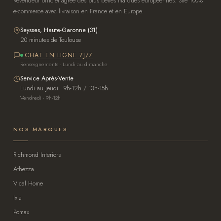
Revendeur officiel agréé des plus belles marques européennes. Site 100%
e-commerce avec livraison en France et en Europe.
Seysses, Haute-Garonne (31)
20 minutes de Toulouse
CHAT EN LIGNE 7J/7
Renseignements · Lundi au dimanche
Service Après-Vente
Lundi au jeudi · 9h-12h / 13h-15h
Vendredi · 9h-12h
NOS MARQUES
Richmond Interiors
Athezza
Vical Home
Ixia
Pomax