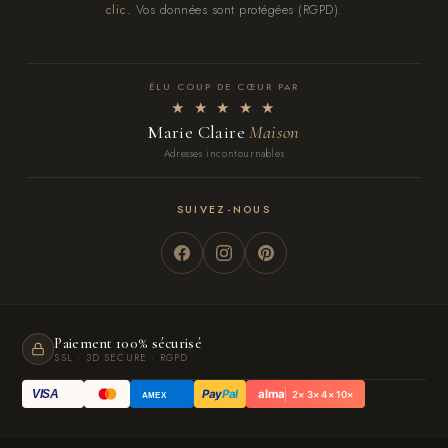
clic.
Vos données sont protégées (RGPD).
ÉLU COUP DE CŒUR PAR
★ ★ ★ ★ ★
Marie Claire
Maison
Adresses incontournables
SUIVEZ-NOUS
Paiement 100% sécurisé
SSL · 3D SECURE · RGPD
Pay
Pal
alma
VISA
2× 3× 4× 10×
AMEX