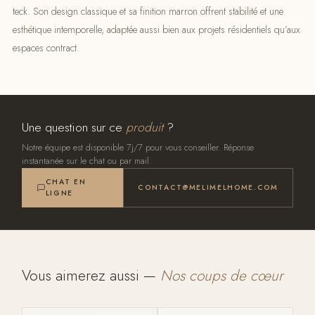
teck. Son design classique et sa finition marron offrent stabilité et une
esthétique intemporelle, adaptée aussi bien aux projets résidentiels qu’aux
espaces contract.
Une question sur ce
produit
?
Notre équipe est disponible 7j/7 pour vous conseiller. Réponse
instantanée sur le chat ou par mail.
CHAT EN
CONTACT@MELIMELHOME.COM
LIGNE
Vous aimerez aussi —
Nos coups de cœur