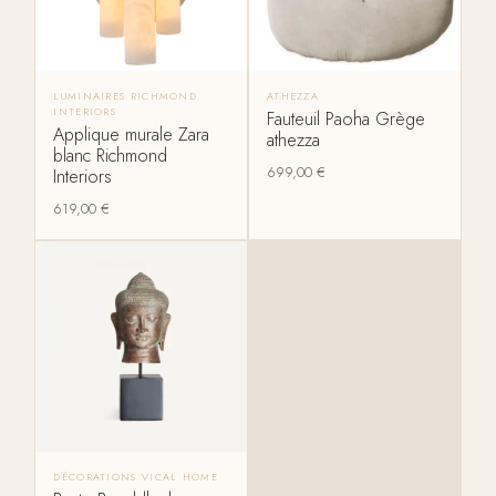
LUMINAIRES RICHMOND
ATHEZZA
INTERIORS
Fauteuil Paoha Grège
Applique murale Zara
athezza
blanc Richmond
699,00
€
Interiors
619,00
€
DÉCORATIONS VICAL HOME