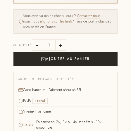
Vous avez vu moins cher ailleurs ?
Contactez-nous
—
nous nous
alignons sur les tarifs*
frais de port inclus des
sites basés en France.
−
+
QUANTITÉ
AJOUTER AU PANIER
MODES DE PAIEMENT ACCEPTÉS
Carte bancaire · Paiement sécurisé SSL
PayPal
PayPal
Virement bancaire
Paiement en 2×, 3× ou 4× sans frais · 10×
Alma
disponible