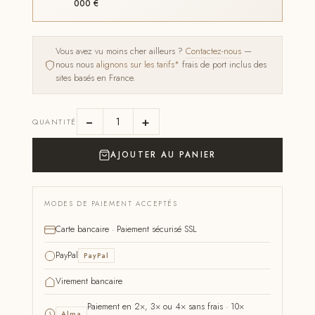
000 €
Vous avez vu moins cher ailleurs ?
Contactez-nous
—
nous nous
alignons sur les tarifs*
frais de port inclus des
sites basés en France.
−
+
QUANTITÉ
AJOUTER AU PANIER
MODES DE PAIEMENT ACCEPTÉS
Carte bancaire · Paiement sécurisé SSL
PayPal
PayPal
Virement bancaire
Paiement en 2×, 3× ou 4× sans frais · 10×
Alma