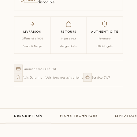
disponible
LIVRAISON
RETOURS
AUTHENTICITÉ
Offerte dès 100€
14 jours pour
Revendeur
France & Europe
changer d'avis
officiel agréé
Paiement sécurisé SSL
Avis Garantis · Voir tous nos avis clients
Service 7j/7
DESCRIPTION
FICHE TECHNIQUE
LIVRAISO