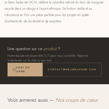
Le banc Badai de VICAL célèbre le caractère naturel du bois de manguier
recyclé dans un design à l’esprit ethnique. Sa finition vieillie et sa
robustesse en font une pièce parfaite pour les projets en quête
d’authenticité, de durabilité et de caractère.
Une question sur ce
produit
?
Notre équipe est disponible 7j/7 pour vous conseiller. Réponse
instantanée sur le chat ou par mail.
CHAT EN
CONTACT@MELIMELHOME.COM
LIGNE
Vous aimerez aussi —
Nos coups de cœur