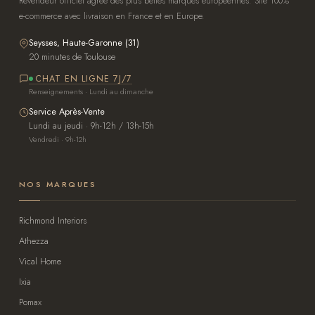
Revendeur officiel agréé des plus belles marques européennes. Site 100%
e-commerce avec livraison en France et en Europe.
Seysses, Haute-Garonne (31)
20 minutes de Toulouse
CHAT EN LIGNE 7J/7
Renseignements · Lundi au dimanche
Service Après-Vente
Lundi au jeudi · 9h-12h / 13h-15h
Vendredi · 9h-12h
NOS MARQUES
Richmond Interiors
Athezza
Vical Home
Ixia
Pomax