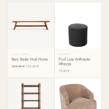
VICAL HOME
ATHEZZA
Banc Badai Vical Home
Pouf Livia Anthracite
Athezza
825,00
€
755,00
€
79,00
€