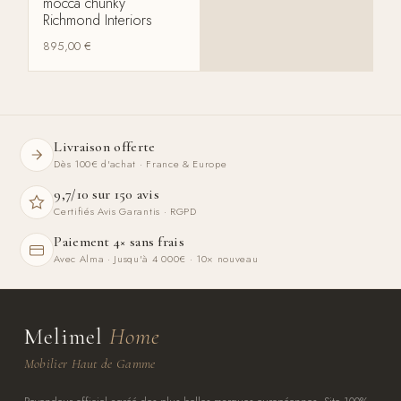
mocca chunky
Richmond Interiors
895,00
€
Livraison offerte
Dès 100€ d'achat · France & Europe
9,7/10 sur 150 avis
Certifiés Avis Garantis · RGPD
Paiement 4× sans frais
Avec Alma · Jusqu'à 4 000€ · 10× nouveau
Melimel
Home
Mobilier Haut de Gamme