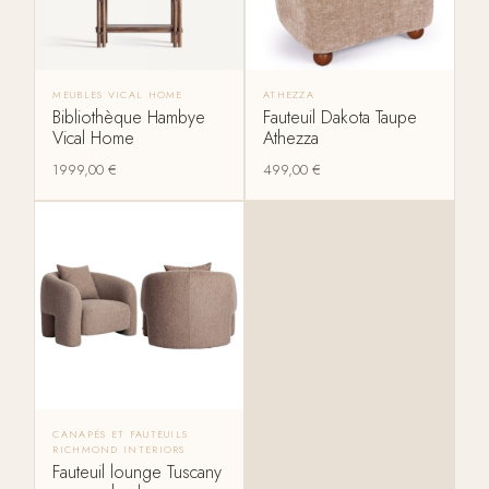
MEUBLES VICAL HOME
ATHEZZA
Bibliothèque Hambye
Fauteuil Dakota Taupe
Vical Home
Athezza
1999,00
€
499,00
€
CANAPÉS ET FAUTEUILS
RICHMOND INTERIORS
Fauteuil lounge Tuscany