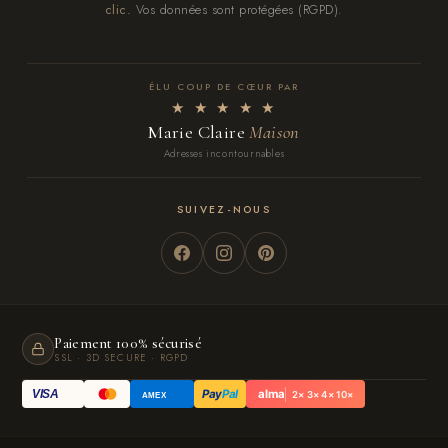
clic.
Vos données sont protégées (RGPD).
ÉLU COUP DE CŒUR PAR
★ ★ ★ ★ ★
Marie Claire
Maison
Adresses incontournables
SUIVEZ-NOUS
Paiement 100% sécurisé
SSL · 3D SECURE · RGPD
Pay
Pal
alma
VISA
2× 3× 4× 10×
AMEX