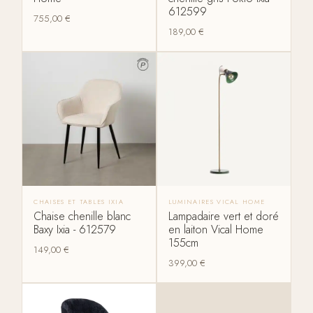
612599
755,00
€
189,00
€
CHAISES ET TABLES IXIA
LUMINAIRES VICAL HOME
Chaise chenille blanc
Lampadaire vert et doré
Baxy Ixia - 612579
en laiton Vical Home
155cm
149,00
€
399,00
€