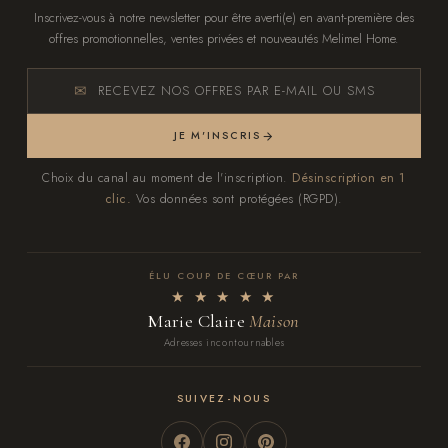
Inscrivez-vous à notre newsletter pour être averti(e) en avant-première des
offres promotionnelles, ventes privées et nouveautés Melimel Home.
RECEVEZ NOS OFFRES PAR E-MAIL OU SMS
JE M'INSCRIS
Choix du canal au moment de l'inscription.
Désinscription en 1
clic.
Vos données sont protégées (RGPD).
ÉLU COUP DE CŒUR PAR
★ ★ ★ ★ ★
Marie Claire
Maison
Adresses incontournables
SUIVEZ-NOUS