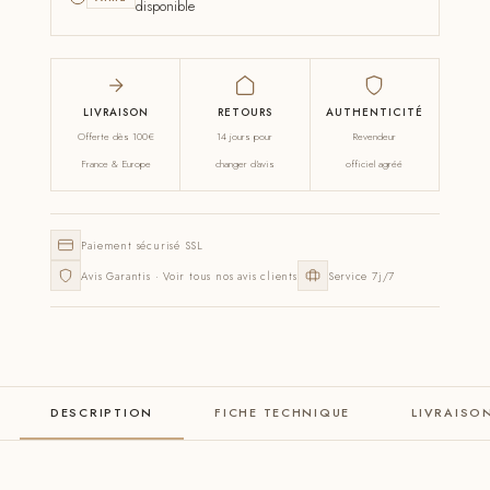
disponible
LIVRAISON
RETOURS
AUTHENTICITÉ
Offerte dès 100€
14 jours pour
Revendeur
France & Europe
changer d'avis
officiel agréé
Paiement sécurisé SSL
Avis Garantis · Voir tous nos avis clients
Service 7j/7
DESCRIPTION
FICHE TECHNIQUE
LIVRAISO