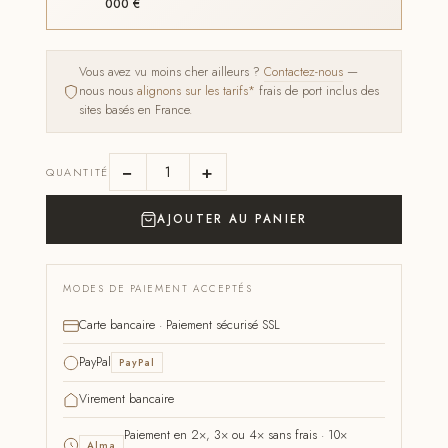
000 €
Vous avez vu moins cher ailleurs ?
Contactez-nous
—
nous nous
alignons sur les tarifs*
frais de port inclus des
sites basés en France.
−
+
QUANTITÉ
AJOUTER AU PANIER
MODES DE PAIEMENT ACCEPTÉS
Carte bancaire · Paiement sécurisé SSL
PayPal
PayPal
Virement bancaire
Paiement en 2×, 3× ou 4× sans frais · 10×
Alma