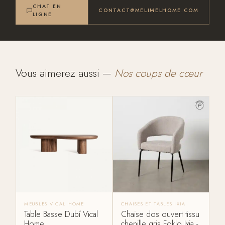
CHAT EN
CONTACT@MELIMELHOME.COM
LIGNE
Vous aimerez aussi —
Nos coups de cœur
MEUBLES VICAL HOME
CHAISES ET TABLES IXIA
Table Basse Dubí Vical
Chaise dos ouvert tissu
Home
chenille gris Foklo Ixia -