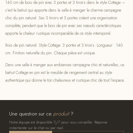
140 cm de bois de pin avec 3 portes et 3 tiroirs dans le style Cottage —
c’est le bahut qui apporte dans la salle à manger le charme campagne
chic du pin naturel. Ses 3 tiroirs et 3 portes créent une organisation
complète, pendant que le bois de pin avec ses nœuds caractéristiques
apporte la chaleur rustique incomparable de ce style intemporel.
Bois de pin naturel. Style Cottage. 3 portes et 3 tiroirs. Longueur : 140
cm. Finition naturelle du pin. Chaque pièce est unique.
Dans une salle à manger aux ambiances campagne chic et naturelles, ce
bahut Cottage en pin est le meuble de rangement central au style
authentique qui donne le ton chaleureux et rustique chic de tout l’espace.
Une question sur ce
produit
?
Notre équipe est disponible 7j/7 pour vous conseiller. Réponse
instantanée sur le chat ou par mail.