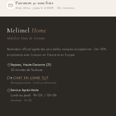
Paiement 4× sans frais
Avec Alma · Jusqu'à 4 000€ · 10× nouveau
Melimel
Home
Mobilier Haut de Gamme
Revendeur officiel agréé des plus belles marques européennes. Site 100%
e-commerce avec livraison en France et en Europe.
Seysses, Haute-Garonne (31)
20 minutes de Toulouse
CHAT EN LIGNE 7J/7
Renseignements · Lundi au dimanche
Service Après-Vente
Lundi au jeudi · 9h-12h / 13h-15h
Vendredi · 9h-12h