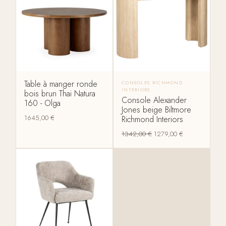
Table à manger ronde
CONSOLES RICHMOND
INTERIORS
bois brun Thai Natura
Console Alexander
160 - Olga
Jones beige Biltmore
1645,00
€
Richmond Interiors
1342,00
€
1279,00
€