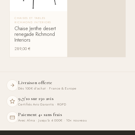
CHAISES ET TABLES
RICHMOND INTERIORS
Chaise Jenthe desert
renegade Richmond
Interiors
289,00
€
Livraison offerte
Dès 100€ d'achat · France & Europe
9,7/10 sur 150 avis
Certifiés Avis Garantis · RGPD
Paiement 4× sans frais
Avec Alma · Jusqu'à 4 000€ · 10× nouveau