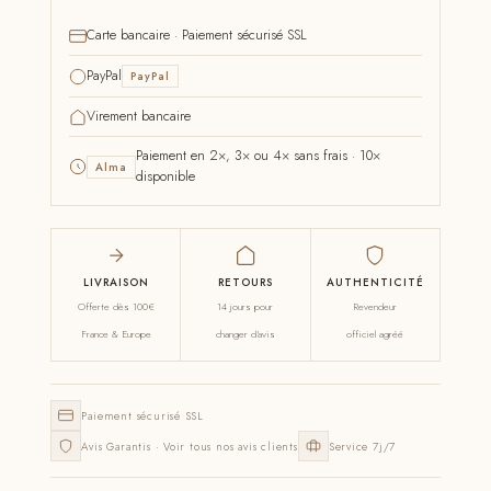
Carte bancaire · Paiement sécurisé SSL
PayPal
PayPal
Virement bancaire
Paiement en 2×, 3× ou 4× sans frais · 10×
Alma
disponible
LIVRAISON
RETOURS
AUTHENTICITÉ
Offerte dès 100€
14 jours pour
Revendeur
France & Europe
changer d'avis
officiel agréé
Paiement sécurisé SSL
Avis Garantis · Voir tous nos avis clients
Service 7j/7