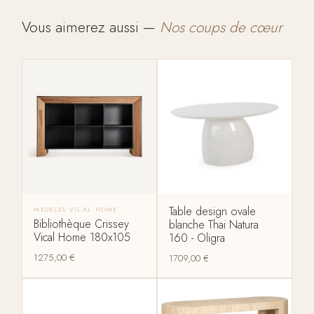
Vous aimerez aussi —
Nos coups de cœur
Table design ovale
MEUBLES VICAL HOME
Bibliothèque Crissey
blanche Thai Natura
Vical Home 180x105
160 - Oligra
1275,00
€
1709,00
€