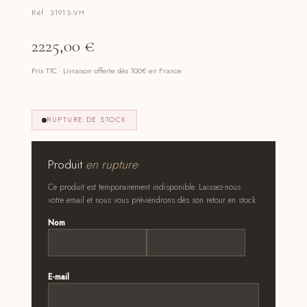
Réf. 31913-VH
2225,00
€
Prix TTC · Livraison offerte dès 100€ en France
RUPTURE DE STOCK
Produit
en rupture
Ce produit est temporairement indisponible. Laissez-nous
votre email et nous vous préviendrons dès son retour en stock.
Nom
*
Prénom
Nom
E-mail
*