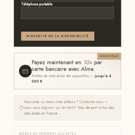
Téléphone portable
Email ou téléphone — renseignez au moins l'un des
deux
M'AVERTIR DE LA DISPONIBILITÉ
NOUVEAU
Payez maintenant en
10×
par
carte bancaire avec Alma
Profitez de votre achat dès aujourd'hui —
jusqu'à 4
000 €
Vous avez vu moins cher ailleurs ?
Contactez-nous
—
nous nous
alignons sur les tarifs*
frais de port inclus des
sites basés en France.
MODES DE PAIEMENT ACCEPTÉS